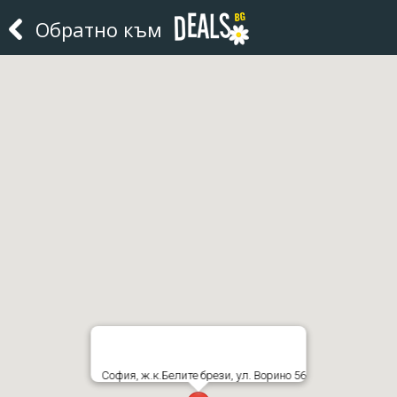
Обратно към
София, ж.к.Белите брези, ул. Ворино 56