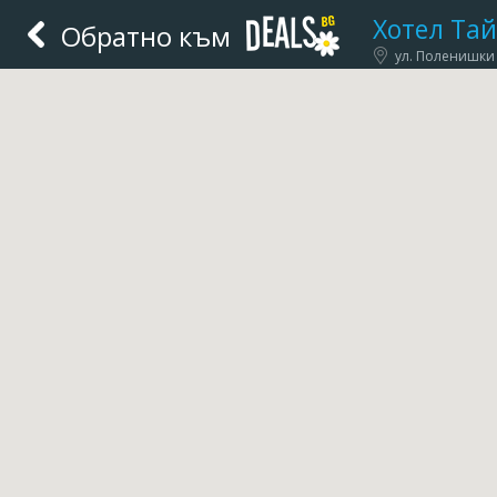
Xотел Тай
Обратно към
ул. Поленишки 