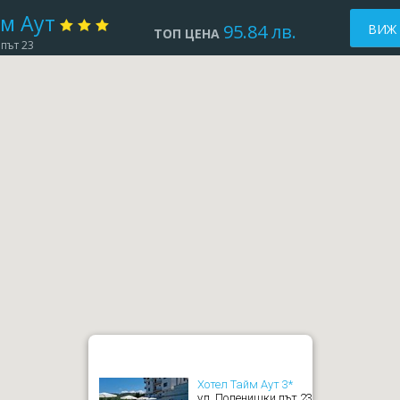
м Аут
95.84 лв.
ВИЖ
ТОП ЦЕНА
път 23
Xотел Тайм Аут 3*
ул. Поленишки път 23