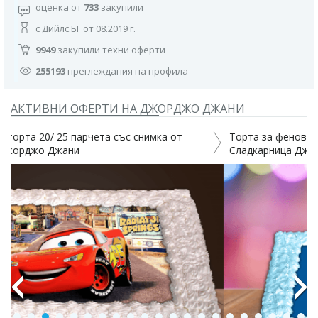
оценка от
733
закупили
с Дийлс.БГ от 08.2019 г.
9949
закупили техни оферти
255193
преглеждания на профила
АКТИВНИ ОФЕРТИ НА ДЖОРДЖО ДЖАНИ
Торта за феновете на футбола и други спортове от
Сладкарница Джорджо Джани