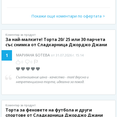
Покажи още коментари по офертата >
Коментар за продукт:
За най-малките! Торта 20/ 25 или 30 парчета
със снимка от Сладкарница Джорджо Джани
1
МАРИАНА БОТЕВА
от 31.07.2026 г. 15:14
0
0
Съотношение цена - качество - топ! Вкусна и
непретенциозна торта, идеална за повод.
Коментар за продукт:
Торта за феновете на футбола и други
спортове от Сладкарница Джорджо Джани