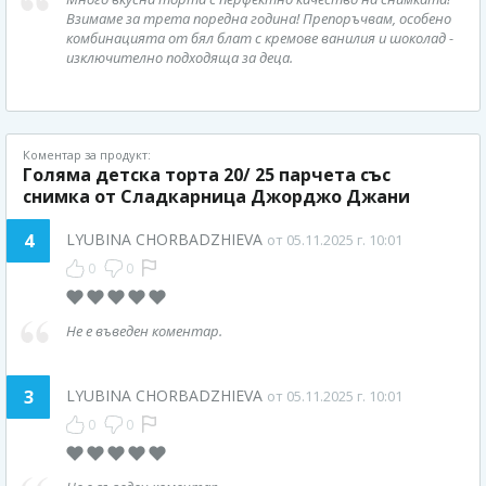
Взимаме за трета поредна година! Препоръчвам, особено
комбинацията от бял блат с кремове ванилия и шоколад -
изключително подходяща за деца.
Коментар за продукт:
Голяма детска торта 20/ 25 парчета със
снимка от Сладкарница Джорджо Джани
4
LYUBINA CHORBADZHIEVA
от 05.11.2025 г. 10:01
0
0
Не е въведен коментар.
3
LYUBINA CHORBADZHIEVA
от 05.11.2025 г. 10:01
0
0