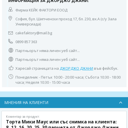
ИНФОРМАЦИЯ ЗА ДЖОРДЖО ДЖАНИ:
Фирма КЕЙК ФАКТОРИ ЕООД
София, бул. Шипченски проход 17, бл. 230, вх.А (с/у Зала
Универсиада)
cakefaktory@mail.bg
0899 857 363
Партньорът няма личен уеб сайт...
Партньорът няма личен уеб сайт...
Харесай страницата на
ДЖОРДЖО ДЖАНИ
във фейсбук.
Понеделник - Петък 10:00 - 20:00 часа; Събота 10:30 - 18:00
часа; Неделя 10:30 - 15:00 часа
МНЕНИЯ НА КЛИЕНТИ
Коментар за продукт:
Торта Мики Маус или със снимка на клиента:
8, 12, 16, 20, 25, 30 парчета от Джорджо Джани