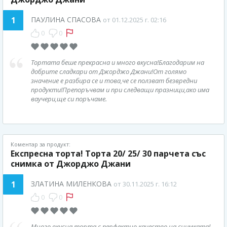
1
ПАУЛИНА СПАСОВА
от 01.12.2025 г. 02:16
0
0
Тортата беше прекрасна и много вкусна!Благодарим на
добрите сладкари от Джорджо Джани!От голямо
значение е разбира се и това,че се ползват безвредни
продукти!Препоръчвам и при следващи празници,ако има
ваучери,ще си поръчаме.
Коментар за продукт:
Експресна торта! Торта 20/ 25/ 30 парчета със
снимка от Джорджо Джани
1
ЗЛАТИНА МИЛЕНКОВА
от 30.11.2025 г. 16:12
0
0
Много вкусна торта с перфектно качество на снимката!