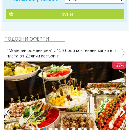
КУПИ
ПОДОБНИ ОФЕРТИ
коктейлни хапки в 5
Рожден ден Party Set 180 бр. коктейлн
от Деличи кетъринг
-67%