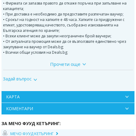
• Фирмата си запазва правото да откаже поръчка при запълване на
капацитета;
• При доставка е необходимо да предоставите разпечатан ваучер;
• Срокът на годност на хапките е 48 часа. Хапките са придружени с
етикет, удостоверяващ качеството, съобразно изискванията на
Българска агенция по храните;
• Всеки клиент може да закупи неограничен брой ваучери;
• От актуалната промоция може да се възползвате единствено чрез
закупуване на ваучер от Deals.bg;
• Всички общи условия на Deals.bg;
Прочети още
*****
Мечо Фууд Кетъринг е компания, специализирана в планирането и
Задай въпрос
организирането на кетъринг събития и отдаване под наем на
оборудване, регистрирана в Българската агенция по безопасност на
храните, рег. № 22070089. Към всяка поръчка се издава и сертификат
за качество, удобрен от БАБХ.
КАРТА
Всеки клиент с ваучер може да се възползва от отстъпка при поръчка
КОМЕНТАРИ
на:
1. Тарталети с крем - ванилов крем, шоколадов крем, ягодов крем,
ЗА МЕЧО ФУУД КЕТЪРИНГ:
шамфъстък, чизкейк или
тирамису. Тарталетите с ванилов, шоколадов и ягодов крем са
МЕЧО ФУУД КЕТЪРИНГ