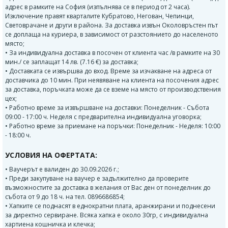
адрес в рамките на София (изпълнява се в период от 2 часа).
Изключение правят кварталите Кубратово, Негован, Чепинци,
Световрачане и други в района. За доставка извън Околовръстен път
се доплаща на куриера, в зависимост от разстоянието до населеното
място;
• За индивидуална доставка в посочен от клиента час /в рамките на 30
мин./ се заплащат 14 лв. (7.16 €) за доставка;
• Доставката се извършва до вход. Време за изчакване на адреса от
доставчика до 10 мин. При неявяване на клиента на посочения адрес
за доставка, поръчката може да се вземе на място от производствения
цех;
• Работно време за извършване на доставки: Понеделник - Събота
09:00 - 17:00 ч. Неделя с предварителна индивидуална уговорка;
• Работно време за приемане на поръчки: Понеделник - Неделя: 10:00
- 18:00 ч.
УСЛОВИЯ НА ОФЕРТАТА:
• Ваучерът е валиден до 30.09.2026 г.;
• Преди закупуване на ваучер е задължително да проверите
възможностите за доставка в желания от Вас ден от понеделник до
събота от 9 до 18 ч. на тел. 0896686854;
• Хапките се поднасят в еднократни плата, аранжирани и поднесени
за директно сервиране. Всяка хапка е около 30гр, с индивидуална
хартиена кошничка и клечка;