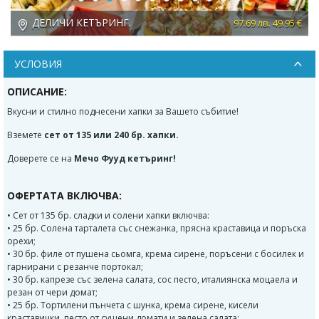
Previous
Next
Деличи кетъринг
97.69 лв. 49.95 €
УСЛОВИЯ
ОПИСАНИЕ:
Вкусни и стилно поднесени хапки за Вашето събитие!
Вземете
сет от 135 или 240 бр. хапки.
Доверете се на
Мечо Фууд кетъринг!
ОФЕРТАТА ВКЛЮЧВА:
• Сет от 135 бр. сладки и солени хапки включва:
• 25 бр. Солена тарталета със снежанка, прясна краставица и поръска
орехи;
• 30 бр. филе от пушена сьомга, крема сирене, поръсени с босилек и
гарнирани с резанче портокал;
• 30 бр. капрезе със зелена салата, сос песто, италиянска моцаела и
резан от чери домат;
• 25 бр. Тортилени пънчета с шунка, крема сирене, кисели
краставички, песто от сушени домати и зелена салата;