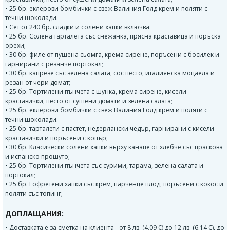
• 25 бр. еклерови бомбички с свеж Валиния Голд крем и поляти с
течни шоколади.
• Сет от 240 бр. сладки и солени хапки включва:
• 25 бр. Солена тарталета със снежанка, прясна краставица и поръска
орехи;
• 30 бр. филе от пушена сьомга, крема сирене, поръсени с босилек и
гарнирани с резанче портокал;
• 30 бр. капрезе със зелена салата, сос песто, италиянска моцаела и
резан от чери домат;
• 25 бр. Тортилени пънчета с шунка, крема сирене, кисели
краставички, песто от сушени домати и зелена салата;
• 25 бр. еклерови бомбички с свеж Валиния Голд крем и поляти с
течни шоколади.
• 25 бр. тарталети с пастет, недерлански чедър, гарнирани с кисели
краставички и поръсени с копър;
• 30 бр. Класически солени хапки върху канапе от хлебче със праскова
и испанско прошуто;
• 25 бр. Тортилени пънчета със сурими, тарама, зелена салата и
портокал;
• 25 бр. Гофретени хапки със крем, парченце плод, поръсени с кокос и
поляти със топинг;
ДОПЛАЩАНИЯ:
• Доставката е за сметка на клиента - от 8 лв. (4.09 €) до 12 лв. (6.14 €), до