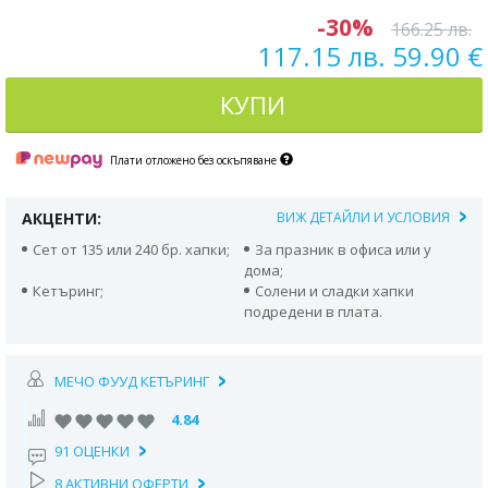
-30%
166.25 лв.
117.15 лв. 59.90 €
КУПИ
Плати отложено без оскъпяване
АКЦЕНТИ:
ВИЖ ДЕТАЙЛИ И УСЛОВИЯ
Сет от 135 или 240 бр. хапки;
За празник в офиса или у
дома;
Кетъринг;
Солени и сладки хапки
подредени в плата.
МЕЧО ФУУД КЕТЪРИНГ
4.84
91 ОЦЕНКИ
8 АКТИВНИ ОФЕРТИ