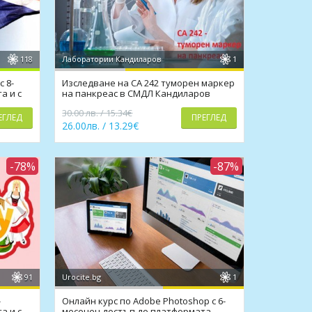
118
Лаборатории Кандиларов
1
с 8-
Изследване на CA 242 туморен маркер
а и с
на панкреас в СМДЛ Кандиларов
30.00 лв. / 15.34€
ЕГЛЕД
ПРЕГЛЕД
26.00лв. / 13.29€
-78%
-87%
91
Urocite.bg
1
-
Онлайн курс по Adobe Photoshop с 6-
а и с
месечен достъп до платформата