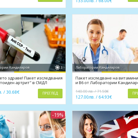
133.00лв. / 68.00€
ории Кандиларов
3
Лаборатории Кандиларов
ето здраве! Пакет изследвания
Пакет изследване на витамини 
тоиден артрит" в СМДЛ
и В6 от Лаборатории Кандилар
аров
140.00 лв. / 71.58€
. / 30.68€
ПРЕГЛЕД
ПР
127.00лв. / 64.93€
-19%