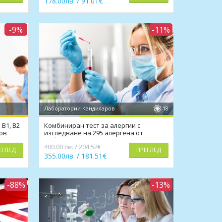
178.00лв. / 91.01€
-9%
-11%
Лаборатории Кандиларов
18
В1, В2
Комбиниран тест за алергии с
ов
изследване на 295 алергена от
Лаборатории Кандиларов
400.00 лв. / 204.52€
ЕГЛЕД
ПРЕГЛЕД
355.00лв. / 181.51€
-88%
-13%