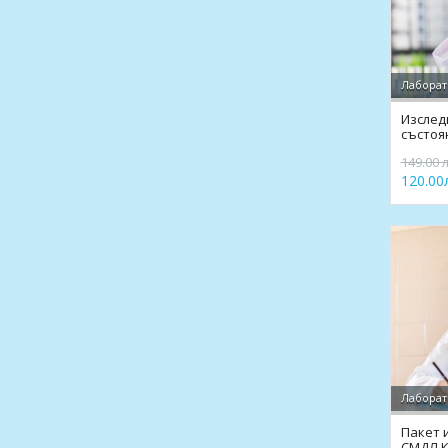
Лаборат
Изслед
състоя
Кандил
149.00 л
120.00л
Лаборат
Пакет 
СМДЛ 