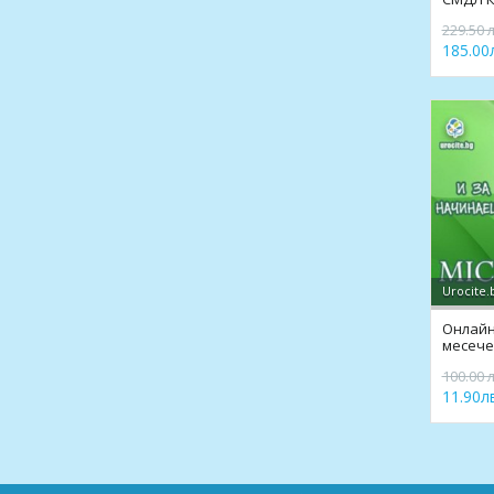
229.50 л
185.00л
Urocite.
Онлайн 
месечен
100.00 л
11.90лв