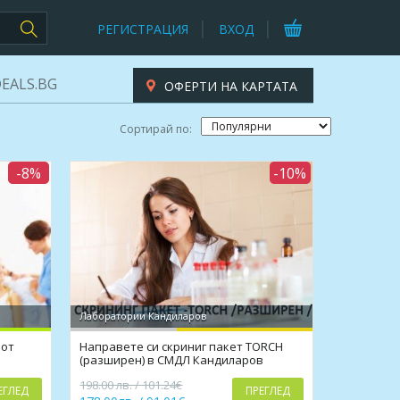
РЕГИСТРАЦИЯ
ВХОД
EALS.BG
ОФЕРТИ НА КАРТАТА
Сортирай по:
-8%
-10%
Лаборатории Кандиларов
 от
Направете си скриниг пакет TORCH
(разширен) в СМДЛ Кандиларов
198.00 лв. / 101.24€
ЕГЛЕД
ПРЕГЛЕД