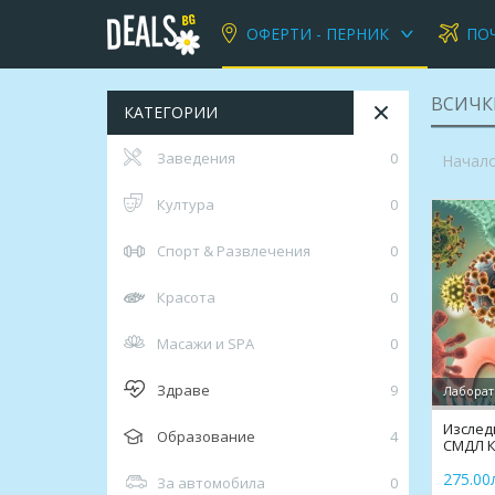
ОФЕРТИ - ПЕРНИК
ПО
ВСИЧК
КАТЕГОРИИ
Заведения
0
Начал
Култура
0
Спорт & Развлечения
0
Красота
0
Масажи и SPA
0
Здраве
9
Лаборат
Изслед
Образование
4
СМДЛ 
275.00л
За автомобила
0