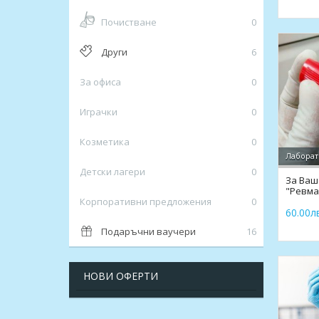
Почистване
0
Други
6
За офиса
0
Играчки
0
Козметика
0
Лаборат
Детски лагери
0
За Ваш
"Ревма
Корпоративни предложения
0
Кандил
60.00лв
Подаръчни ваучери
16
НОВИ ОФЕРТИ