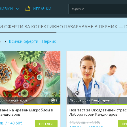
ЧИВКИ
ИГРАЧКИ
И ОФЕРТИ ЗА КОЛЕКТИВНО ПАЗАРУВАНЕ В ПЕРНИК — D
о
Всички оферти - Перник
ории Кандиларов
9
Лаборатории Кандиларов
ване на чревен микробиом в
Нов тест за Оксидативен стрес
Кандиларов
Лаборатории Кандиларов
145.00 лв. / 74.14€
в. / 140.60€
ПРЕГЛЕД
ПР