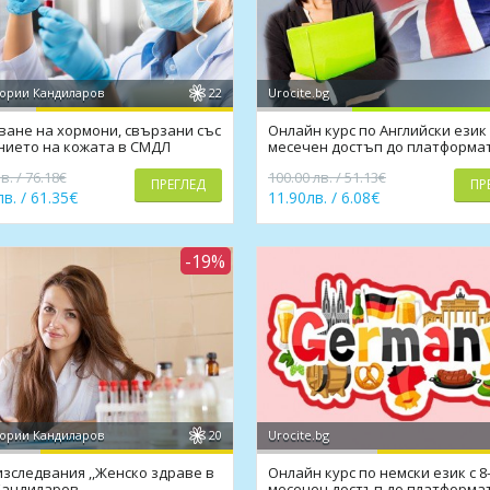
ории Кандиларов
22
Urocite.bg
ване на хормони, свързани със
Онлайн курс по Английски език 
нието на кожата в СМДЛ
месечен достъп до платформат
аров
включен сертификат
в. / 76.18€
100.00 лв. / 51.13€
ПРЕГЛЕД
ПР
в. / 61.35€
11.90лв. / 6.08€
-19%
ории Кандиларов
20
Urocite.bg
изследвания ,,Женско здраве в
Онлайн курс по немски език с 8
Кандиларов
месечен достъп до платформат