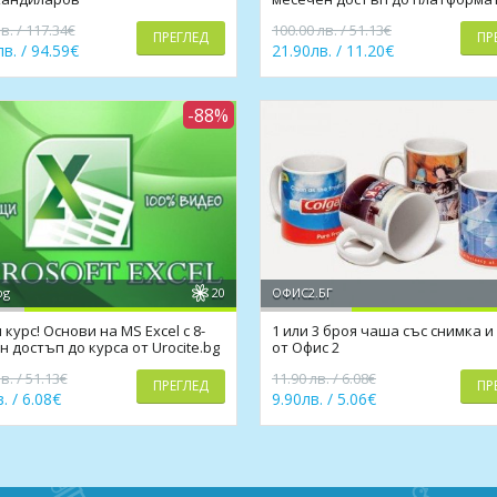
включен сертификат
в. / 117.34€
100.00 лв. / 51.13€
ПРЕГЛЕД
ПР
в. / 94.59€
21.90лв. / 11.20€
-88%
bg
20
ОФИС2.БГ
курс! Основи на MS Excel с 8-
1 или 3 броя чаша със снимка и
 достъп до курса от Urocite.bg
от Офис 2
в. / 51.13€
11.90 лв. / 6.08€
ПРЕГЛЕД
ПР
. / 6.08€
9.90лв. / 5.06€