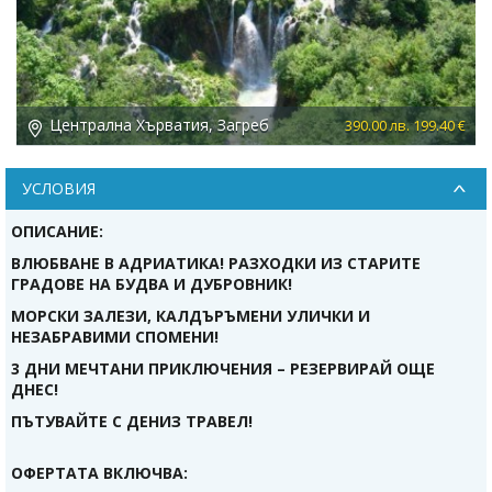
Централна Хърватия, Загреб
 €
390.00 лв. 199.40 €
УСЛОВИЯ
ОПИСАНИЕ:
ВЛЮБВАНЕ В АДРИАТИКА! РАЗХОДКИ ИЗ СТАРИТЕ
ГРАДОВЕ НА БУДВА И ДУБРОВНИК!
МОРСКИ ЗАЛЕЗИ, КАЛДЪРЪМЕНИ УЛИЧКИ И
НЕЗАБРАВИМИ СПОМЕНИ!
3 ДНИ МЕЧТАНИ ПРИКЛЮЧЕНИЯ – РЕЗЕРВИРАЙ ОЩЕ
ДНЕС!
ПЪТУВАЙТЕ С ДЕНИЗ ТРАВЕЛ!
ОФЕРТАТА ВКЛЮЧВА: