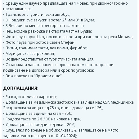
• Срещу един ваучер предплащате на 1 човек, при двойно/ тройно
настаняване за:
• Транспорт с туристически автобус;
• 3 Нощувки със закуски в хотел 2* или 3* в Будва;
• 3 Вечери по меню в ресторанта на хотела;
• Пешеходна разходка из старата част на Будва;
• Фото пауза при Шкодорското езеро и при каньона на река Морача;
• Фото пауза при остров Свети Стефан;
• Пътни, гранични такси, чек поинт, ферибот;
• Медицинска застраховкап;
• Водач-представител от туристическата агенция;
• Останалата част от пакета се доплаща към партньора при
подписване на договора или в срок по уговорка;
• Виж повече на "Прочети още".
ДОПЛАЩАНИЯ:
• Разходи от личен характер;
• Доплащане за медицинска застраховка за лица над 65г. Медицинска
Застраховка за лица над 75 години – доплаща се 12€;;
• Доплащане за единична стая – 75€;
• Градска такса по 2 € / 3€ на човек на ден;
• Доплащане за предни седалки – 20 €;
• Слушалки по време на обиколката 3 €, заплащат се на място
задължително (въведено от 01.04.2024);