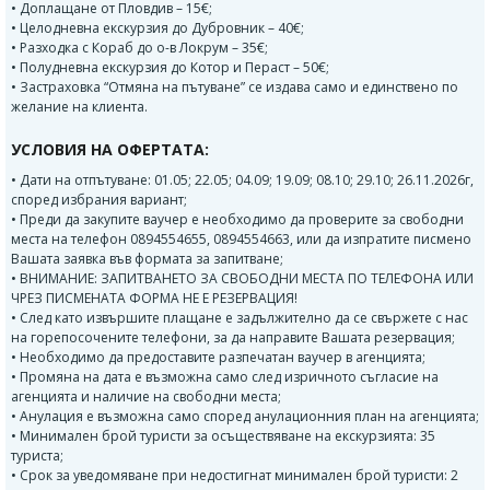
• Доплащане от Пловдив – 15€;
• Целодневна екскурзия до Дубровник – 40€;
• Разходка с Кораб до о-в Локрум – 35€;
• Полудневна екскурзия до Котор и Пераст – 50€;
• Застраховка “Отмяна на пътуване” се издава само и единствено по
желание на клиента.
УСЛОВИЯ НА ОФЕРТАТА:
• Дати на отпътуване: 01.05; 22.05; 04.09; 19.09; 08.10; 29.10; 26.11.2026г,
според избрания вариант;
• Преди да закупите ваучер е необходимо да проверите за свободни
места на телефон 0894554655, 0894554663, или да изпратите писмено
Вашата заявка във формата за запитване;
• ВНИМАНИЕ: ЗАПИТВАНЕТО ЗА СВОБОДНИ МЕСТА ПО ТЕЛЕФОНА ИЛИ
ЧРЕЗ ПИСМЕНАТА ФОРМА НЕ Е РЕЗЕРВАЦИЯ!
• След като извършите плащане е задължително да се свържете с нас
на горепосочените телефони, за да направите Вашата резервация;
• Необходимо да предоставите разпечатан ваучер в агенцията;
• Промяна на дата е възможна само след изричното съгласие на
агенцията и наличие на свободни места;
• Анулация е възможна само според анулационния план на агенцията;
• Минимален брой туристи за осъществяване на екскурзията: 35
туриста;
• Срок за уведомяване при недостигнат минимален брой туристи: 2