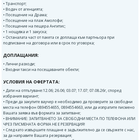
• Транспорт;
• Водач от агенцията;
• Посещение на Драма;
• Посещение на плаж Амолофи;
• Посещение на пещера Ангитис;
• 1 нощувка и 1 закуска;
• Останалата част от пакета се доплаща към партньора при
подписване на договора или в срок по уговорка;
ДОПЛАЩАНИЯ:
• Лични разходи;
• Входни такси на посещаваните обекти;
УСЛОВИЯ НА ОФЕРТАТА:
• Дати на отпътуване:12.06; 26.06; 03.07; 17.07; 07.08.26г, според
избрания вариант;
• Преди да закупите ваучер е необходимо да проверите за свободни
места на телефон 0894554655, 0894554663, или да изпратите писмено
Вашата заявка във формата за запитване;
• ВНИМАНИЕ: ЗАПИТВАНЕТО ЗА СВОБОДНИ МЕСТА ПО ТЕЛЕФОНА ИЛИ
ЧРЕЗ ПИСМЕНАТА ФОРМА НЕ Е РЕЗЕРВАЦИЯ!
• След като извършите плащане е задължително да се свържете с нас,
за да направите Вашата резервация;