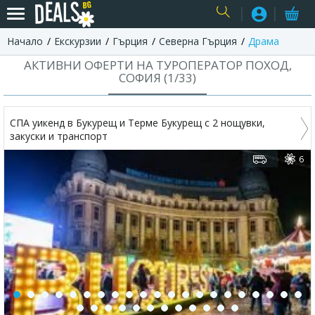
Начало
Екскурзии
Гърция
Северна Гърция
Драма
USER
АКТИВНИ ОФЕРТИ НА ТУРОПЕРАТОР ПОХОД,
СОФИЯ (
1
/
33
)
СПА уикенд в Букурещ и Терме Букурещ с 2 нощувки,
закуски и транспорт
6