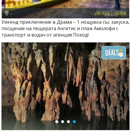
,
295.00лв. / 150.83€
Уикенд приключение в Драма – 1 нощувка със закуска,
посщение на пещерата Ангитис и плаж Амолофи с
транспорт и водач от агенция Поход!