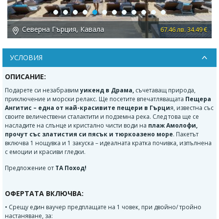
Previous
Next
Северна Гърция, Кавала
 €
67.46 лв. 34.49 €
УСЛОВИЯ
ОПИСАНИЕ:
Подарете си незабравим
уикенд в
Драма
,
съчетаващ природа,
приключение и морски релакс. Ще посетите впечатляващата
Пещера
Ангитис
– една от най-красивите пещери в Гърци
я, известна със
своите величествени сталактити и подземна река. След това ще се
насладите на слънце и кристално чисти води на
плаж
Амолофи
,
прочут със златистия си пясък и тюркоазено море
. Пакетът
включва 1 нощувка и 1 закуска – идеалната кратка почивка, изпълнена
с емоции и красиви гледки.
Предложение от
ТА Поход!
ОФЕРТАТА ВКЛЮЧВА:
• Срещу един ваучер предплащате на 1 човек, при двойно/ тройно
настаняване, за: