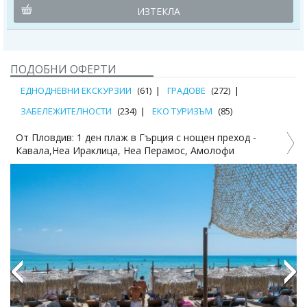
ИЗТЕКЛА
ПОДОБНИ ОФЕРТИ
ЕДНОДНЕВНИ ЕКСКУРЗИИ
(61)
ГРАДОВЕ
(272)
ЗАБЕЛЕЖИТЕЛНОСТИ
(234)
ЕКО ТУРИЗЪМ
(85)
От Пловдив: 1 ден плаж в Гърция с нощен преход -
Кавала,Неа Ираклица, Неа Перамос, Амолофи
1%