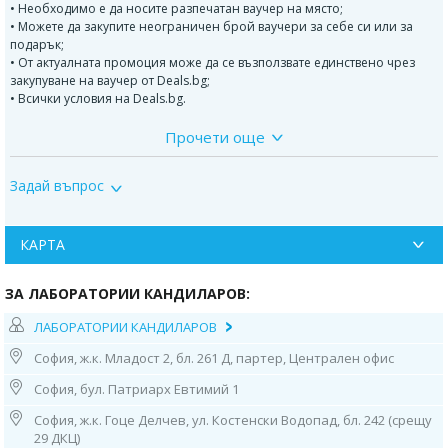
• Необходимо е да носите разпечатан ваучер на място;
• Можете да закупите неограничен брой ваучери за себе си или за
подарък;
• От актуалната промоция може да се възползвате единствено чрез
закупуване на ваучер от Deals.bg;
• Всички условия на Deals.bg.
Прочети още
ДОПЪЛНИТЕЛНА ИНФОРМАЦИЯ:
ColoAlert е тест , който постига чувствителност от 85% и специфичност
Задай въпрос
от 92%. Ако имате притеснителни симптоми в храносмилателната
система, може да се тествате.
В началото на развитието на колоректалния рак има соматични - т.е.
КАРТА
придобити в течение на живота - мутации в генома на чревните
клетки. Тъй като клетките на чревната лигавица непрекъснато се
ЗА ЛАБОРАТОРИИ КАНДИЛАРОВ:
отстраняват в изпражненията, тяхната ДНК може да бъде открита в
изпражненията с помощта на PCR.
ЛАБОРАТОРИИ КАНДИЛАРОВ
За диагностика ColoAlert лабораторията първо разделя човешката
София, ж.к. Младост 2, бл. 261 Д, партер, Централен офис
ДНК от ДНК от други източници, като чревни бактерии и храна. След
това определя количествено общото количество човешка ДНК . В
София, бул. Патриарх Евтимий 1
случай на тумори - но също и в случай на възпалителни процеси -
София, ж.к. Гоце Делчев, ул. Костенски Водопад, бл. 242 (срещу
общото количество човешка ДНК в изпражненията се увеличава
29 ДКЦ)
забележимо. В следваща стъпка лабораторията изследва ДНК за често