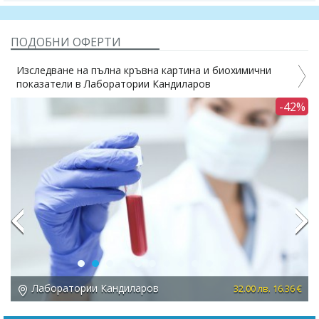
ПОДОБНИ ОФЕРТИ
Изследване на пълна кръвна картина и биохимични
Изсл
показатели в Лаборатории Кандиларов
В и 
-42%
Previous
Next
Лаборатории Кандиларов
Л
32.00 лв. 16.36 €