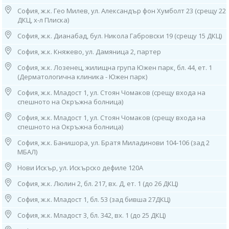
срещаните KRAS и BRAF генни мутации.
София, ж.к. Гео Милев, ул. Александър фон Хумболт 23 (срещу 22
ДКЦ, х-л Плиска)
KRAS генна мутация
Генът KRAS (K-RAS ген) кодира протеина K-Ras със същото име, който
София, ж.к. Дианабад, бул. Никола Габровски 19 (срещу 15 ДКЦ)
регулира клетъчния растеж и клетъчното делене като молекулен
превключвател. За да направи това, той превключва между активно и
София, ж.к. Княжево, ул. Дамяница 2, партер
неактивно състояние. Ако има мутации в гена KRAS, протеинът K-Ras
София, ж.к. Лозенец, жилищна група Южен парк, бл. 44, ет. 1
винаги е активен. Това води до неконтролирано клетъчно делене и
(Дерматологична клиника - Южен парк)
туморът расте неконтролируемо.
София, ж.к. Младост 1, ул. Стоян Чомаков (срещу входа на
Около всеки трети тумор има мутация в един от RAS гените. Това се
спешното на Окръжна болница)
отнася по-специално за карциномите на дебелото черво и
екзокринните карциноми на панкреаса. Тъй като участващите
София, ж.к. Младост 1, ул. Стоян Чомаков (срещу входа на
мутации са соматични, ColoAlert не е генетичен тест в
спешното на Окръжна болница)
конвенционалния смисъл.
София, ж.к. Банишора, ул. Братя Миладинови 104-106 (зад 2
Честото участие на протеина K-Ras в туморогенезата също го прави
МБАЛ)
важна терапевтична цел. Например, изследователите са успели да
Нови Искър, ул. Искърско дефиле 120А
намерят инхибитор, който нарушава транспорта на KRAS към
клетъчната мембрана и по този начин значително намалява растежа
София, ж.к. Люлин 2, бл. 217, вх. Д, ет. 1 (до 26 ДКЦ)
на тумора. Това е още една причина, поради която откриването на
мутация в гена KRAS е плюс за диагностиката на колоректален рак
София, ж.к. Младост 1, бл. 53 (зад бивша 27ДКЦ)
ColoAlert.
София, ж.к. Младост 3, бл. 342, вх. 1 (до 25 ДКЦ)
BRAF генна мутация