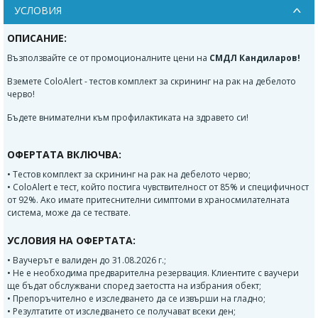
УСЛОВИЯ
ОПИСАНИЕ:
Възползвайте се от промоционалните цени на
СМДЛ Кандиларов!
Вземете ColoAlert - тестов комплект за скрининг на рак на дебелото
черво!
Бъдете внимателни към профилактиката на здравето си!
ОФЕРТАТА ВКЛЮЧВА:
• Тестов комплект за скрининг на рак на дебелото черво;
• ColoAlert е тест, който постига чувствителност от 85% и специфичност
от 92%. Ако имате притеснителни симптоми в храносмилателната
система, може да се тествате.
УСЛОВИЯ НА ОФЕРТАТА:
• Ваучерът е валиден до 31.08.2026 г.;
• Не е необходима предварителна резервация. Клиентите с ваучери
ще бъдат обслужвани според заетостта на избрания обект;
• Препоръчително е изследването да се извърши на гладно;
• Резултатите от изследването се получават всеки ден;