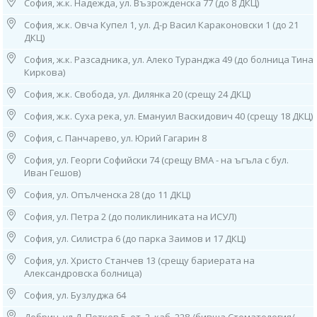
София, ж.к. Надежда, ул. Възрожденска 77 (до 8 ДКЦ)
Генът BRAF (B-RAF ген) кодира специална протеин киназа - серин/
треонин киназата B-Raf, която също така регулира важен сигнален път
София, ж.к. Овча Купел 1, ул. Д-р Васил Караконовски 1 (до 21
за делене и диференциация на клетките. Мутациите в гена BRAF могат
ДКЦ)
трайно да активират сигналния път и по този начин да допринесат за
развитието на колоректален карцином, например.
София, ж.к. Разсадника, ул. Алеко Туранджа 49 (до болница Тина
Киркова)
Мутация BRAF V600, която причинява бързо растящи и агресивни
София, ж.к. Свобода, ул. Дилянка 20 (срещу 24 ДКЦ)
тумори, е особено често срещана в туморните клетки. Около 8 до 10
процента от всички пациенти с метастатичен колоректален рак са
София, ж.к. Суха река, ул. Емануил Васкидович 40 (срещу 18 ДКЦ)
засегнати.
София, с. Панчарево, ул. Юрий Гагарин 8
BRAF инхибиторите могат да блокират сигналния път и по този начин
София, ул. Георги Софийски 74 (срещу ВМА - на ъгъла с бул.
да индуцират апоптоза на туморни клетки.
Иван Гешов)
Колко надежден е тестът ColoAlert?
София, ул. Опълченска 28 (до 11 ДКЦ)
Анализирайки тези биомаркери, ColoAlert постига чувствителност от
85 % и специфичност от 92 %. Както при всяка диагностична
София, ул. Петра 2 (до поликлиниката на ИСУЛ)
процедура, могат да се появят както фалшиво отрицателни, така и
фалшиво положителни резултати от теста.
София, ул. Силистра 6 (до парка Заимов и 17 ДКЦ)
София, ул. Христо Станчев 13 (срещу бариерата на
Какво трябва да направя в случай на положителен резултат?
Александровска болница)
В случай на положителен резултат от теста не трябва да се
предприемат никакви терапевтични мерки без предварителна
София, ул. Бузлуджа 64
консултация с лекуващия терапевт.