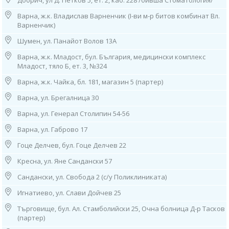
Добрич, ул Д. Петков 5, ет. 2, каб. 228 /бивша Стоматология/
Важно - как да се подготвите за изследването?
За лабораторния анализ се предоставя биологична проба от фецес.
Варна, ж.к. Владислав Варненчик (I-ви м-р битов комбинат Вл.
Препоръчва се в 2-седмичния период преди нейното вземане да не се
Варненчик)
приемат антибиотични и пробиотични лекарствени средства, тъй като
Шумен, ул. Панайот Волов 13А
могат да повлияят на изследването.
Необходимо е първо да вземете необходимия комплект
Варна, ж.к. Младост, бул. България, медицински комплекс
ColoAlert за тестването - на място от следните адреси на
Младост, тяло Б, ет. 3, №324
лабораторията
, като предоставите номер на ваучер:
София, жк. Младост 2, бл. 261 Д;
Варна, ж.к. Чайка, бл. 181, магазин 5 (партер)
София, ул. Христо Станчев 13;
Варна, ул. Брегалница 30
София, ул. Бузлуджа 64;
Варна, ул. "Габрово" 17;
Варна, ул. Генерал Столипин 54-56
Гоце Делчев, бул. "Гоце Делчев" 22.
Варна, ул. Габрово 17
За лабораторния анализ се предоставя биологична проба от
Гоце Делчев, бул. Гоце Делчев 22
фецес
. Препоръчва се в 2-седмичния период преди нейното вземане
да не се приемат антибиотични и пробиотични лекарствени средства,
Кресна, ул. Яне Сандански 57
тъй като могат да повлияят на изследването.
Сандански, ул. Свобода 2 (с/у Поликлиниката)
След вземане на пробата, може да я занесете за изследване във всяка
една лаборатория на Кандиларов.
Игнатиево, ул. Слави Дойчев 25
Срокът за изработване на изследването e 20 работни дни. Резултатите
Търговище, бул. Ал. Стамболийски 25, Очна болница Д-р Тасков
ще бъдат изписани на английски език.
(партер)