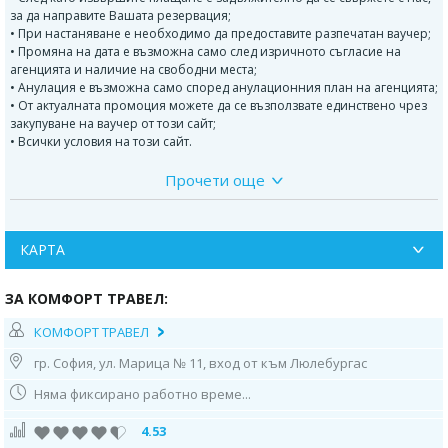
за да направите Вашата резервация;
• При настаняване е необходимо да предоставите разпечатан ваучер;
• Промяна на дата е възможна само след изричното съгласие на
агенцията и наличие на свободни места;
• Анулация е възможна само според анулационния план на агенцията;
• От актуалната промоция можете да се възползвате единствено чрез
закупуване на ваучер от този сайт;
• Всички условия на този сайт.
Прочети още
Програма на екскурзията:
1 ден
-
София - Амолофи - Кавала
Отпътуване от пл. ”Ал. Невски” в 6: 00 часа по маршрут София -
Промахон - Серес - Амфиполи - Амолофи. Преминаване на
КАРТА
граничните пунктове. Пристигане в Амолофи - за плаж. Свободно
време. Настаняване в хотел „Нефели", разположен на крайбрежния
ЗА КОМФОРТ ТРАВЕЛ:
булевард в Кавала след 18.00 ч. Свободно време за разходка: Църквата
„Св. Никола", Пристанището, Аквадукта Камарес - достроен по времето
КОМФОРТ ТРАВЕЛ
на управлението на Сюлейман Великолепни, Паметника и къщата на
Мохамед Али, Крепостта, Църквата “Св. Богородица”, и др. Нощувка.
гр. София, ул. Марица № 11, вход от към Люлебургас
2 ден
- Кавала - Керамоти - остров Тасос
Няма фиксирано работно време...
Закуска. По желание пътуване до Керамоти и остров Тасос за плаж или
разходка. Пристигане в Керамоти, красиво разположено на малък
4.53
полуостров, създаден от наносите на р. Нестос (Места) в продължение