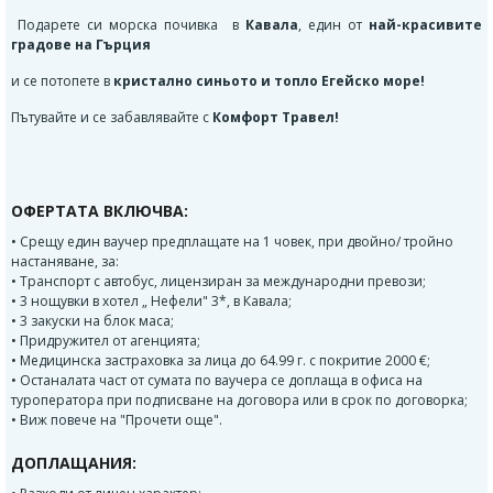
Подарете си морска почивка в
Кавала
, един от
най-красивите
градове на Гърция
и се потопете в
кристално синьото и топло Егейско море!
Пътувайте и се забавлявайте с
Комфорт Травел!
ОФЕРТАТА ВКЛЮЧВА:
• Срещу един ваучер предплащате на 1 човек, при двойно/ тройно
настаняване, за:
• Транспорт с автобус, лицензиран за международни превози;
• 3 нощувки в хотел „ Нефели" 3*, в Кавала;
• 3 закуски на блок маса;
• Придружител от агенцията;
• Медицинска застраховка за лица до 64.99 г. с покритие 2000 €;
• Останалата част от сумата по ваучера се доплаща в офиса на
туроператора при подписване на договора или в срок по договорка;
• Виж повече на "Прочети още".
ДОПЛАЩАНИЯ: