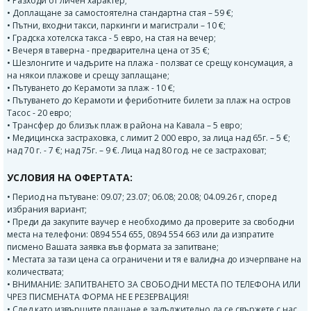
• Разходи от личен характер;
• Доплащане за самостоятелна стандартна стая – 59 €;
• Пътни, входни такси, паркинги и магистрали – 10 €;
• Градска хотелска такса - 5 евро, на стая на вечер;
• Вечеря в таверна - предварителна цена от 35 €;
• Шезлонгите и чадърите на плажа - ползват се срещу консумация, а
на някои плажове и срещу заплащане;
• Пътуването до Керамоти за плаж - 10 €;
• Пътуването до Керамоти и фериботните билети за плаж на остров
Тасос - 20 евро;
• Трансфер до близък плаж в района на Кавала – 5 евро;
• Медицинска застраховка, с лимит 2 000 евро, за лица над 65г. – 5 €;
над 70 г. - 7 €; над 75г. – 9 €. Лица над 80 год. не се застраховат;
УСЛОВИЯ НА ОФЕРТАТА:
• Период на пътуване: 09.07; 23.07; 06.08; 20.08; 04.09.26 г, според
избрания вариант;
• Преди да закупите ваучер е необходимо да проверите за свободни
места на телефони: 0894 554 655, 0894 554 663 или да изпратите
писмено Вашата заявка във формата за запитване;
• Местата за тази цена са ограничени и тя е валидна до изчерпване на
количествата;
• ВНИМАНИЕ: ЗАПИТВАНЕТО ЗА СВОБОДНИ МЕСТА ПО ТЕЛЕФОНА ИЛИ
ЧРЕЗ ПИСМЕНАТА ФОРМА НЕ Е РЕЗЕРВАЦИЯ!
• След като извършите плащане е задължително да се свържете с нас,