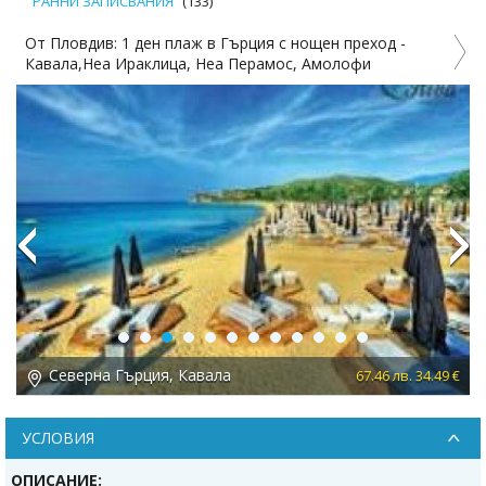
РАННИ ЗАПИСВАНИЯ
(133)
От Пловдив: 1 ден плаж в Гърция с нощен преход -
На 
Кавала,Неа Ираклица, Неа Перамос, Амолофи
2 н
Previous
Next
Северна Гърция, Кавала
67.46 лв. 34.49 €
УСЛОВИЯ
ОПИСАНИЕ: