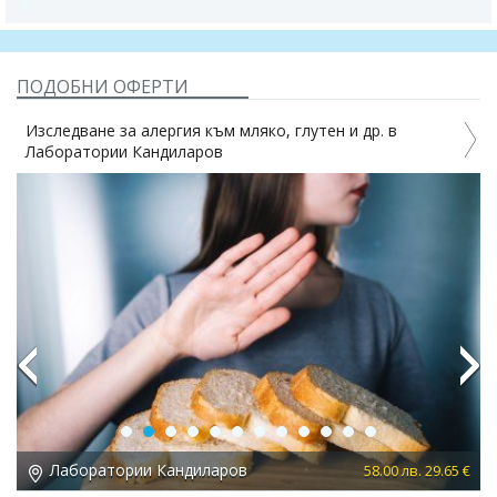
ПОДОБНИ ОФЕРТИ
Изследване за алергия към мляко, глутен и др. в
Лаборатории Кандиларов
Previous
Next
Лаборатории Кандиларов
 €
58.00 лв. 29.65 €