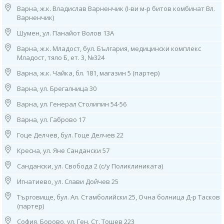
Работно време:
Варна, ж.к. Владислав Варненчик (I-ви м-р битов комбинат Вл.
07.30ч до 15.30ч /от понеделник до петък/
Варненчик)
Шумен, ул. Панайот Волов 13А
8. София, ж.к. “Банишора”, ул. “Братя Миладинови” 104-106 (зад 2
МБАЛ)
Варна, ж.к. Младост, бул. България, медицински комплекс
тел: 0882 861 675
Младост, тяло Б, ет. 3, №324
Работно време: 08.00ч до 16.00ч /от понеделник до петък/
Варна, ж.к. Чайка, бл. 181, магазин 5 (партер)
9. гр. Нови Искър, ул. "Искърско дефиле" 120А
Варна, ул. Брегалница 30
(до 31 ДКЦ), тел: 0882 862 234
Работно време: 08.00ч до 16.00ч /от понеделник до петък/
Варна, ул. Генерал Столипин 54-56
10. София, ж.к. “Гоце Делчев”, ул. “Костенски Водопад”, бл. 242 (срещу
Варна, ул. Габрово 17
29 ДКЦ)
тел: 0884 011 499
Гоце Делчев, бул. Гоце Делчев 22
Работно време: 08.00ч до 16.00ч /от понеделник до петък/
Кресна, ул. Яне Сандански 57
11. София, ж.к. “Люлин” 2, бл. 217, вх. Д, ет. 1 (до 26 ДКЦ)
Сандански, ул. Свобода 2 (с/у Поликлиниката)
тел: 0886 550 774
Работно време: 08.00ч до 16.00ч /от понеделник до петък/
Игнатиево, ул. Слави Дойчев 25
Търговище, бул. Ал. Стамболийски 25, Очна болница Д-р Тасков
12. София, ж.к. “Младост” 1, бл. 53 (зад бивша 27ДКЦ)
(партер)
тел: 0884 649 340
Работно време:
София, Борово, ул. Ген. Ст. Тошев 223