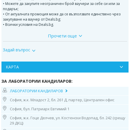
• Можете да закупите неограничен брой ваучери за себе си или за
подарък;
• От актуалната промоция може да се възползвате единствено чрез
закупуване на ваучер от Deals.bg;
• Всички условия на Deals.bg.
Прочети още
ОФЕРТАТА ВКЛЮЧВА ТЕСТВАНЕ НА:
• мляко;
Задай въпрос
• казеин;
• алфа-лакталбумин;
• бета-лактоглобулин;
• говежди серумен албумин;
КАРТА
• микс яйчен белтък/ жълтък;
• ориз;
ЗА ЛАБОРАТОРИИ КАНДИЛАРОВ:
• соя;
• банан;
ЛАБОРАТОРИИ КАНДИЛАРОВ
• свинско месо;
• говеждо месо;
София, ж.к. Младост 2, бл. 261 Д, партер, Централен офис
• пилешко месо;
• микс от брашна - пшеница, ръж, ечемик, овес (брашна съдържащи
София, бул. Патриарх Евтимий 1
глутен);
София, ж.к. Гоце Делчев, ул. Костенски Водопад, бл. 242 (срещу
• хлебна мая;
29 ДКЦ)
• микс от домашен акар в Европа и домашен акар в Северна Америка
• микс от Плесени (cladosporium herbarum/ altemaria altermata);