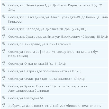
29 ДКЦ)
София, ж.к. Овча Купел 1, ул. Д-р Васил Караконовски 1 (до 21
тел: 0884 011 499
ДКЦ)
Работно време: 08.00ч до 16.00ч /от понеделник до петък/
София, ж.к. Разсадника, ул. Алеко Туранджа 49 (до болница Тина
4. София, ж.к. "Гео Милев", ул. „Александър фон Хумболт“ 23
Киркова)
(срещу 22 ДКЦ, х-л Плиска),
София, ж.к. Свобода, ул. Дилянка 20 (срещу 24 ДКЦ)
тел: 0886 55 38 95
Работно време:
София, ж.к. Суха река, ул. Емануил Васкидович 40 (срещу 18 ДКЦ)
08.00ч до 16.00ч /от понеделник до петък/
София, с. Панчарево, ул. Юрий Гагарин 8
5. София, ж.к. "Княжево", ул. “Дамяница” 2, партер
София, ул. Георги Софийски 74 (срещу ВМА - на ъгъла с бул.
тел: 0882 720 552
Иван Гешов)
Работно време: 08.00ч до 16.00ч /от понеделник до петък/
София, ул. Опълченска 28 (до 11 ДКЦ)
6. София, ж.к. "Лозенец",
жилищна група "Южен Парк",
София, ул. Петра 2 (до поликлиниката на ИСУЛ)
бл. 44, ет. 1 (в Дерматологична Клиника - "Южен Парк"),
тел: 0882 115 120
София, ул. Силистра 6 (до парка Заимов и 17 ДКЦ)
Работно време:
София, ул. Христо Станчев 13 (срещу бариерата на
09.00ч до 13.00ч /от понеделник до петък/
Александровска болница)
7. София, ж.к. "Младост" 1,
София, ул. Бузлуджа 64
ул. "Стоян Чомаков“
(срещу входа на спешното на Окръжна болница),
Добрич, ул Д. Петков 5, ет. 2, каб. 228 /бивша Стоматология/
тел: 0882 244 828