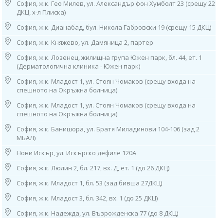
София, ж.к. Гео Милев, ул. Александър фон Хумболт 23 (срещу 22
• микс полен от бреза/ полен от дъб;
ДКЦ, х-л Плиска)
• микс полен от елша, полен от леска;
• микс от 6 треви (полен от ежова главица, полен от ливадна власатка,
София, ж.к. Дианабад, бул. Никола Габровски 19 (срещу 15 ДКЦ)
полен от ръж, полен от тимотейка, полен от ливадна метлица, полен
от вълнеста медовица);
София, ж.к. Княжево, ул. Дамяница 2, партер
• IgE - общо.
София, ж.к. Лозенец, жилищна група Южен парк, бл. 44, ет. 1
Контакти:
(Дерматологична клиника - Южен парк)
София, ж.к. Младост 1, ул. Стоян Чомаков (срещу входа на
1. София, ул. “Бузлуджа” 64
спешното на Окръжна болница)
тел: 0885 252 467, 02/952 21 36
София, ж.к. Младост 1, ул. Стоян Чомаков (срещу входа на
спешното на Окръжна болница)
Работно време:
София, ж.к. Банишора, ул. Братя Миладинови 104-106 (зад 2
07.30ч до 19.00ч /от понеделник до петък/;
МБАЛ)
8.30ч-14.30ч /събота и неделя/
Нови Искър, ул. Искърско дефиле 120А
2. София, бул. “Патриарх Евтимий" 1
София, ж.к. Люлин 2, бл. 217, вх. Д, ет. 1 (до 26 ДКЦ)
МЦ “Юмедис”, ет. 2 (до кино "Одеон")
тел: 0884 221 403
София, ж.к. Младост 1, бл. 53 (зад бивша 27ДКЦ)
Работно време:
София, ж.к. Младост 3, бл. 342, вх. 1 (до 25 ДКЦ)
08.00ч до 16.00ч /от понеделник до петък/
София, ж.к. Надежда, ул. Възрожденска 77 (до 8 ДКЦ)
3. София, ж.к. “Гоце Делчев”, ул. “Костенски Водопад”, бл. 242 (срещу