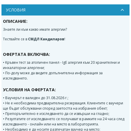
УСЛОВИЯ
ОПИСАНИЕ:
Знаете ли към какво имате алергии?
Тествайте се в
СМДЛ Кандиларов
!
ОФЕРТАТА ВКЛЮЧВА:
• Кръвен тест за атопичен панел - IgE алергия към 20 хранителни и
инхалаторни алергени;
• По-долу може да видите допълнителна информация за
изследването.
УСЛОВИЯ НА ОФЕРТАТА:
• Ваучерът е валиден до 31.08.2026 г.;
• Не е необходима предварителна резервация. Клиентите с ваучери
ще бъдат обслужвани според заетостта на избрания обект;
• Препоръчително е изследването да се извърши на гладно;
• Резултатите от изследването се получават в рамките на 24 часа след
изследването - онлайн или на място в лабораторията.
• Необходимо е да носите разпечатан ваучер на място;