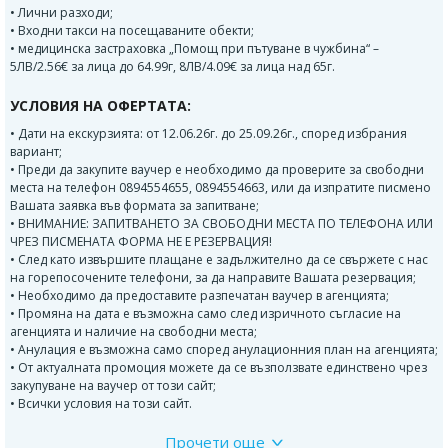
• Лични разходи;
• Входни такси на посещаваните обекти;
• медицинска застраховка „Помощ при пътуване в чужбина“ –
5ЛВ/2.56€ за лица до 64.99г, 8ЛВ/4.09€ за лица над 65г.
УСЛОВИЯ НА ОФЕРТАТА:
• Дати на екскурзията: от 12.06.26г. до 25.09.26г., според избрания
вариант;
• Преди да закупите ваучер е необходимо да проверите за свободни
места на телефон 0894554655, 0894554663, или да изпратите писмено
Вашата заявка във формата за запитване;
• ВНИМАНИЕ: ЗАПИТВАНЕТО ЗА СВОБОДНИ МЕСТА ПО ТЕЛЕФОНА ИЛИ
ЧРЕЗ ПИСМЕНАТА ФОРМА НЕ Е РЕЗЕРВАЦИЯ!
• След като извършите плащане е задължително да се свържете с нас
на горепосочените телефони, за да направите Вашата резервация;
• Необходимо да предоставите разпечатан ваучер в агенцията;
• Промяна на дата е възможна само след изричното съгласие на
агенцията и наличие на свободни места;
• Анулация е възможна само според анулационния план на агенцията;
• От актуалната промоция можете да се възползвате единствено чрез
закупуване на ваучер от този сайт;
• Всички условия на този сайт.
Прочети още
Програма на пътуването