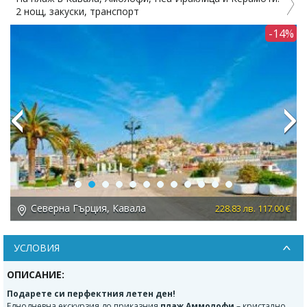
2 нощ, закуски, транспорт
1%
-14%
Previous
Next
Северна Гърция, Кавала
 €
228.83 лв. 117.00 €
УСЛОВИЯ
ОПИСАНИЕ:
Подарете си перфектния летен ден!
Еднодневна екскурзия до приказния
плаж Аммолофи
– кристално