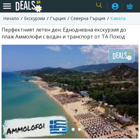
Начало
Екскурзии
Гърция
Северна Гърция
Кавала
USER
Перфектният летен ден: Еднодневна екскурзия до
плаж Аммолофи с водач и транспорт от ТА Поход