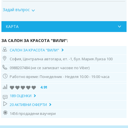
Може да се възползвате от актуалната промоция само чрез закупуване
на ваучер от Deals.bg. Неизползван в срок ваучер се счита за
Задай въпрос
невалиден и сумата по него не се възстановява!
КАРТА
ЗА САЛОН ЗА КРАСОТА "ВИЛИ":
САЛОН ЗА КРАСОТА "ВИЛИ"
София, Централна автогара, ет. -1, бул. Мария Луиза 100
0988207484 (не се записват часове по Viber)
Работно време: Понеделник - Неделя 10.00 - 19.00 часа
4.91
189 ОЦЕНКИ
20 АКТИВНИ ОФЕРТИ
1456 продадени ваучери