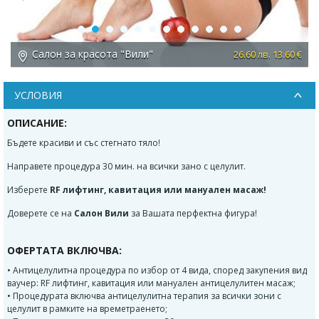
Previous
Next
Салон за красота "Вили"
26.60 лв. 13.60 €
УСЛОВИЯ
ОПИСАНИЕ:
Бъдете красиви и със стегнато тяло!
Направете процедура 30 мин. на всички зано с целулит.
Изберете
RF лифтинг, кавитация или мануален масаж!
Доверете се на
Салон Вили
за Вашата перфектна фигура!
ОФЕРТАТА ВКЛЮЧВА:
• Антицелулитна процедура по избор от 4 вида, според закупения вид
ваучер: RF лифтинг, кавитация или мануален антицелулитен масаж;
• Процедурата включва антицелулитна терапия за всички зони с
целулит в рамките на времетраенето;