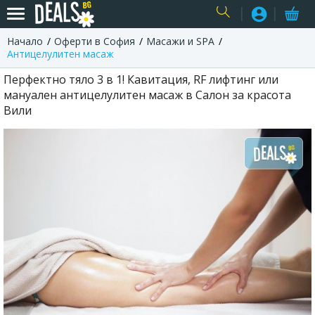
Начало
Оферти в София
Масажи и SPA
USER
Антицелулитен масаж
Перфектно тяло 3 в 1! Кавитация, RF лифтинг или
мануален антицелулитен масаж в Салон за красота
Вили