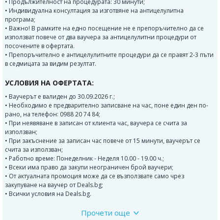
• Продължителност на процедурата: 30 минути;
• Индивидуална консултация за изготвяне на антицелулитна
програма;
• Важно! В рамките на едно посещение не е препоръчително да се
използват повече от два ваучера за антицелулитни процедури от
посочените в офертата.
• Препоръчително е антицелулитните процедури да се правят 2-3 пъти
в седмицата за видим резултат.
УСЛОВИЯ НА ОФЕРТАТА:
• Ваучерът е валиден до 30.09.2026 г.;
• Необходимо е предварително записване на час, поне един ден по-
рано, на телефон: 0988 20 74 84;
• При неявяване в записан от клиента час, ваучера се счита за
използван;
• При закъснение за записан час повече от 15 минути, ваучерът се
счита за използван;
• Работно време: Понеделник - Неделя 10.00 - 19.00 ч.;
• Всеки има право да закупи неограничен брой ваучери;
• От актуалната промоция може да се възползвате само чрез
закупуване на ваучер от Deals.bg;
• Всички условия на Deals.bg.
Прочети още
ВАЖНО!