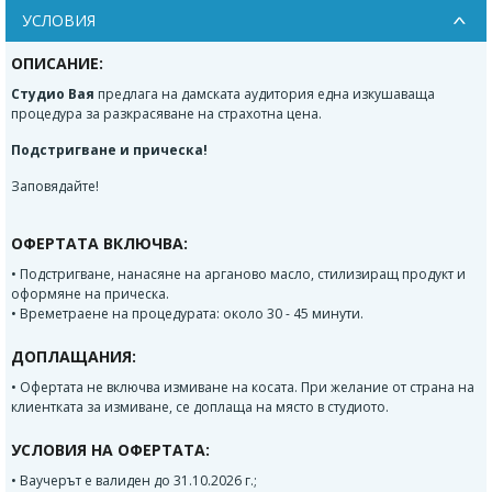
УСЛОВИЯ
ОПИСАНИЕ:
Студио Вая
предлага на дамската аудитория една изкушаваща
процедура за разкрасяване на страхотна цена.
Подстригване и прическа!
Заповядайте!
ОФЕРТАТА ВКЛЮЧВА:
• Подстригване, нанасяне на арганово масло, стилизиращ продукт и
оформяне на прическа.
• Времетраене на процедурата: около 30 - 45 минути.
ДОПЛАЩАНИЯ:
• Офертата не включва измиване на косата. При желание от страна на
клиентката за измиване, се доплаща на място в студиото.
УСЛОВИЯ НА ОФЕРТАТА:
• Ваучерът е валиден до 31.10.2026 г.;