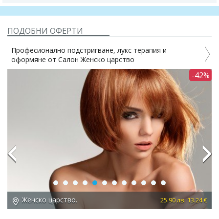
ПОДОБНИ ОФЕРТИ
Професионално подстригване, лукс терапия и
оформяне от Салон Женско царство
%
-42%
Previous
Next
Женско царство.
 €
25.90 лв. 13.24 €