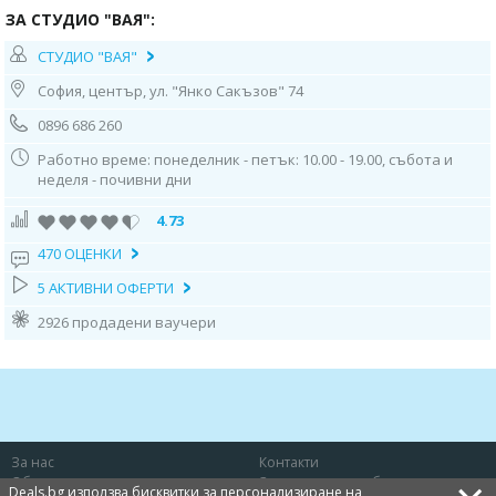
ЗА СТУДИО "ВАЯ":
СТУДИО "ВАЯ"
София, център, ул. "Янко Сакъзов" 74
0896 686 260
Работно време: понеделник - петък: 10.00 - 19.00, събота и
неделя - почивни дни
4.73
470 ОЦЕНКИ
5 АКТИВНИ ОФЕРТИ
2926 продадени ваучери
За нас
Контакти
Общи условия
Защита на потребителя
Deals.bg използва бисквитки за персонализиране на