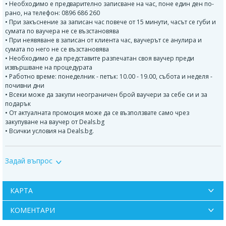
• Необходимо е предварително записване на час, поне един ден по-
рано, на телефон: 0896 686 260
• При закъснение за записан час повече от 15 минути, часът се губи и
сумата по ваучера не се възстановява
• При неявяване в записан от клиента час, ваучерът се анулира и
сумата по него не се възстановява
• Необходимо е да представите разпечатан своя ваучер преди
извършване на процедурата
• Работно време: понеделник - петък: 10.00 - 19.00, събота и неделя -
почивни дни
• Всеки може да закупи неограничен брой ваучери за себе си и за
подарък
• От актуалната промоция може да се възползвате само чрез
закупуване на ваучер от Deals.bg
• Всички условия на Deals.bg.
ВАЖНО!
Може да се възползвате от актуалната промоция само чрез закупуване
Задай въпрос
на ваучер от Deals.bg. Неизползван в срок ваучер се счита за
невалиден и сумата по него не се възстановява!
КАРТА
КОМЕНТАРИ