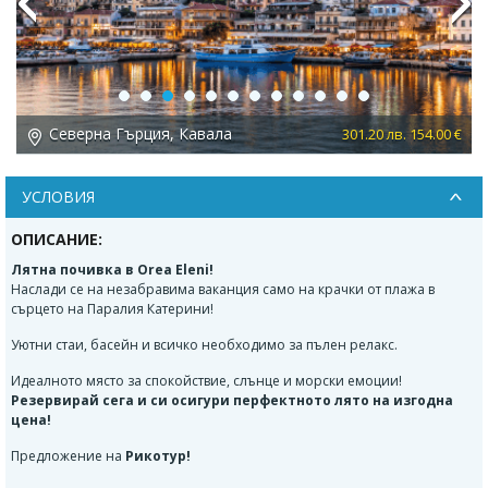
Previous
Next
Северна Гърция, Кавала
 €
301.20 лв. 154.00 €
УСЛОВИЯ
ОПИСАНИЕ:
Лятна почивка в Orea Eleni!
Наслади се на незабравима ваканция само на крачки от плажа в
сърцето на Паралия Катерини!
Уютни стаи, басейн и всичко необходимо за пълен релакс.
Идеалното място за спокойствие, слънце и морски емоции!
Резервирай сега и си осигури перфектното лято на изгодна
цена!
Предложение на
Рикотур!