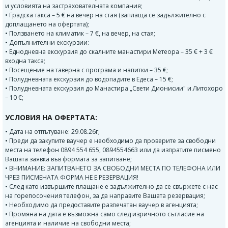
и условията на застрахователната компания;
• Градска такса – 5 € на вечер на стая (заплаща се задължително с
доплащането на офертата);
• Ползването на климатик – 7 €, на вечер, на стая;
• Допълнителни екскурзии:
• Еднодневна екскурзия до скалните манастири Метеора – 35 € + 3 €
входна такса;
• Посещение на таверна с програма и напитки – 35 €;
• Полудневната екскурзия до водопадите в Едеса – 15 €;
• Полудневната екскурзия до Манастира „Свети Дионисии" и Литохоро
– 10 €;
УСЛОВИЯ НА ОФЕРТАТА:
• Дата на отпътуване: 29.08.26г;
• Преди да закупите ваучер е необходимо да проверите за свободни
места на телефон 0894 554 655, 0894554663 или да изпратите писмено
Вашата заявка във формата за запитване;
• ВНИМАНИЕ: ЗАПИТВАНЕТО ЗА СВОБОДНИ МЕСТА ПО ТЕЛЕФОНА ИЛИ
ЧРЕЗ ПИСМЕНАТА ФОРМА НЕ Е РЕЗЕРВАЦИЯ!
• След като извършите плащане е задължително да се свържете с нас
на горепосочения телефон, за да направите Вашата резервация;
• Необходимо да предоставите разпечатан ваучер в агенцията;
• Промяна на дата е възможна само след изричното съгласие на
агенцията и наличие на свободни места;