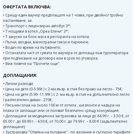
ОФЕРТАТА ВКЛЮЧВА:
• Срещу един ваучер предплащате на 1 човек, при двойно/ тройно
настаняване, за:
• Транспорт с лицензиран автобус 3*;
• 7 нощувки в хотел „Ореа Елени" 3*;
• 7 закуски на блок маса в ресторанта на хотела;
• Пътни, входни, магистрални такси и паркинги;
• Водач по време на пътуването;
• Останалата част от сумата по ваучера се доплаща към туроператора
при подписване на договора или в срок по уговорка;
• Виж повече на "Прочети още".
ДОПЛАЩАНИЯ:
• Лични разходи;
• Цена на дете (0-5.99г.) с 2-ма възр. в стая без право на легло - 75€;
• Цена на дете (5.99 -11.99г.) с 2- ма възр. в стая на допълнително легло
/ разтегателен диван - 270€;
• Пясъчен плаж на около 100 м от хотела , шезлонги и чадъри на
плажа се заплащат или се ползват безплатно срещу консумация;
• Доплащане за медицинска застраховка за лица до 64.99 г. – 3.50 €, от
65.00 г. до 69.99 г. - 4.50 €, от 70.00 г. до 79.99 г. – 8.00 € (задължително
доплащане);
• Застраховка "Отмяна на пътуване" - по желание и съгласно тарифите