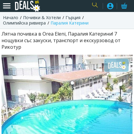
Начало
Почивки & Хотели
Гърция
USER
Олимпийска ривиера
Паралия Катерини
Лятна почивка в Orea Eleni, Паралия Катерини! 7
нощувки със закуски, транспорт и екскурзовод от
Рикотур