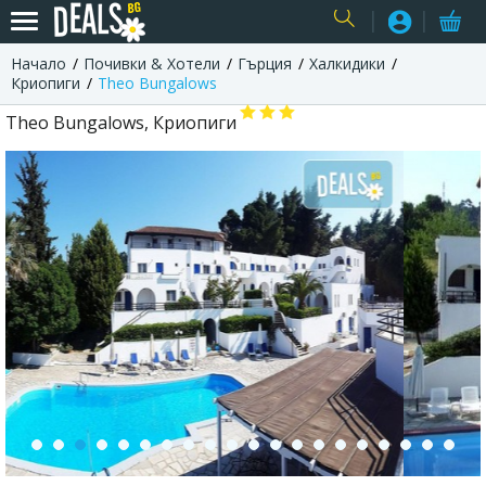
Начало
Почивки & Хотели
Гърция
Халкидики
USER
Криопиги
Theo Bungalows
Theo Bungalows, Криопиги