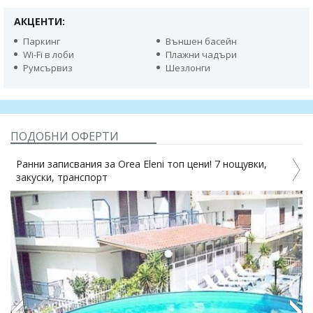
АКЦЕНТИ:
Паркинг
Външен басейн
Wi-Fi в лоби
Плажни чадъри
Румсървиз
Шезлонги
ПОДОБНИ ОФЕРТИ
Ранни записвания за Orea Eleni топ цени! 7 нощувки,
закуски, транспорт