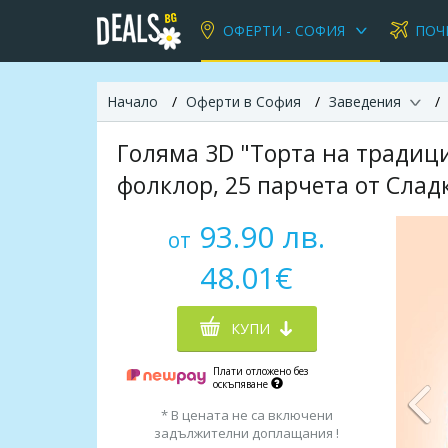
ОФЕРТИ - СОФИЯ
ПОЧ
Начало
Оферти в София
Заведения
Голяма 3D "Торта на традиц
фолклор, 25 парчета от Сл
93.90 лв.
от
48.01€
КУПИ
Плати отложено без
оскъпяване
* В цената не са включени
задължителни доплащания !