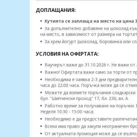
ДОПЛАЩАНИЯ:
Кутията се заплаща на място на цена 3.
За допълнително добавяне на шоколад към т
на място, в зависимост от размера на тортат
За крем йогурт (шоколад, боровинка или сла
УСЛОВИЯ НА ОФЕРТАТА:
Ваучерът важи до 31.10.2026 г. Не важи от 
Важно! Офертата важи само за торти от п
Необходима е заявка 2-3 дни предварително
часа до 22:00 часа. Поръчка може да се отм
Можете да вземете поръчания сладкарски 
бул. "Шипченски проход" 17, бл. 230, вх. А
Работно време за получаване на поръчки: Пон
Неделя 10:30 - 15:00 часа;
Необходимо е да предоставите разпечатан
Всеки има право да закупи неограничен бро
От актуалната промоция може да се възполз