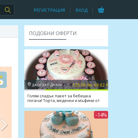
РЕГИСТРАЦИЯ
ВХОД
ПОДОБНИ ОФЕРТИ
135.00 лв. 69.02 €
ДЖОРДЖО ДЖАНИ
Голям сладък пакет за бебешка
погача! Торта, меденки и мъфини от
Джорджо Джани
-14%