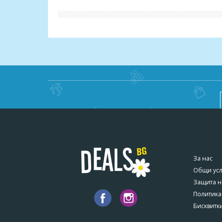
* * *
ВАЖНО!
Може да се възползвате от актуалната промоци
ваучер се счита за невалиден и сумата по него 
За нас
Общи ус
Защита н
Политика
Бисквитк