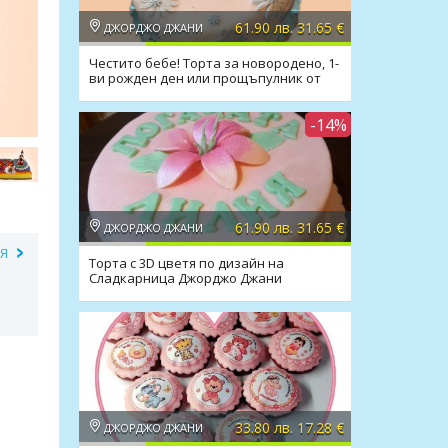
61.90 лв. 31.65 €
ДЖОРДЖО ДЖАНИ
Честито бебе! Торта за новородено, 1-
ви рожден ден или прощъпулник от
Джорджо Джани
-14%
61.90 лв. 31.65 €
ДЖОРДЖО ДЖАНИ
ИЯ
Торта с 3D цветя по дизайн на
Сладкарница Джорджо Джани
33.80 лв. 17.28 €
ДЖОРДЖО ДЖАНИ