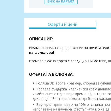
Оферти и цени
ОПИСАНИЕ:
Имаме специално предложение за почитатели
на фолклора!
Вземете вкусна торта с традиционни мотиви, ш
ОФЕРТАТА ВКЛЮЧВА:
Голяма 3D торта - размер, според закупени
Тортата съдържа: италиански крем (ванило
комбинация от два вида крем в една торта. 
декорация. Блатовете могат да бъдат какаов
Ваучерът дава право на 10% отстъпка при з
използване на ваучера. Отстъпката може да б