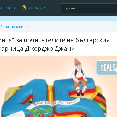
ИВКИ
ИГРАЧКИ
Сладкарници
иите" за почитателите на българския
адкарница Джорджо Джани