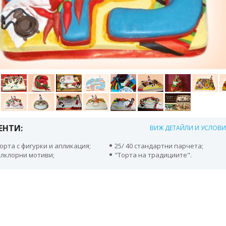
ЕНТИ:
ВИЖ ДЕТАЙЛИ И УСЛОВ
орта с фигурки и апликация;
25/ 40 стандартни парчета;
олклорни мотиви;
"Торта на традициите".