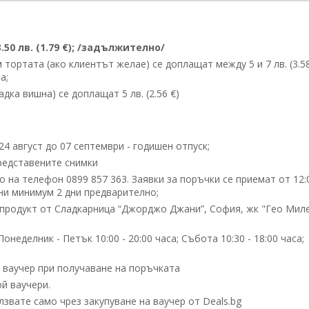
50 лв. (1.79 €); /задължително/
ортата (ако клиентът желае) се доплащат между 5 и 7 лв. (3.58
а;
дка вишна) се доплащат 5 лв. (2.56 €)
24 август до 07 септември - годишен отпуск;
редставените снимки
 на телефон 0899 857 363. Заявки за поръчки се приемат от 12:
ени минимум 2 дни предварително;
продукт от Сладкарница “Джорджо Джани”, София, жк "Гео Миле
еделник - Петък 10:00 - 20:00 часа; Събота 10:30 - 18:00 часа;
 ваучер при получаване на поръчката
й ваучери.
вате само чрез закупуване на ваучер от Deals.bg