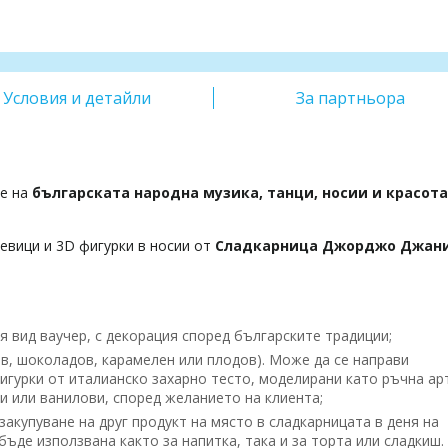
Условия и детайли
За партньора
те на
българската народна музика, танци, носии и красот
евици и 3D фигурки в носии от
Сладкарница Джорджо Джан
я вид ваучер, с декорация според българските традиции;
в, шоколадов, карамелен или плодов). Може да се направи
Фигурки от италианско захарно тесто, моделирани като ръчна ар
и или ванилови, според желанието на клиента;
акупуване на друг продукт на място в сладкарницата в деня на
ъде използвана както за напитка, така и за торта или сладкиш.