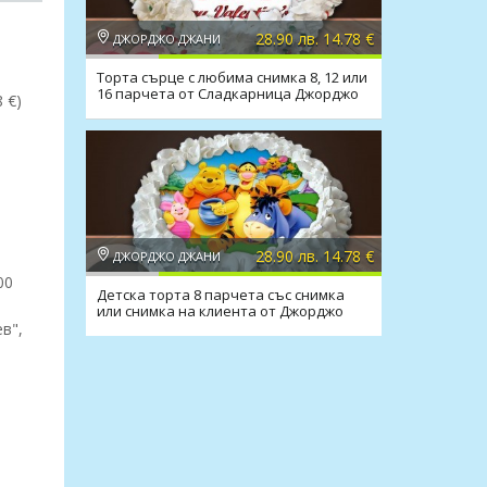
28.90 лв. 14.78 €
ДЖОРДЖО ДЖАНИ
Торта сърце с любима снимка 8, 12 или
16 парчета от Сладкарница Джорджо
 €)
Джани
28.90 лв. 14.78 €
ДЖОРДЖО ДЖАНИ
00
Детска торта 8 парчета със снимка
или снимка на клиента от Джорджо
Джани
в",