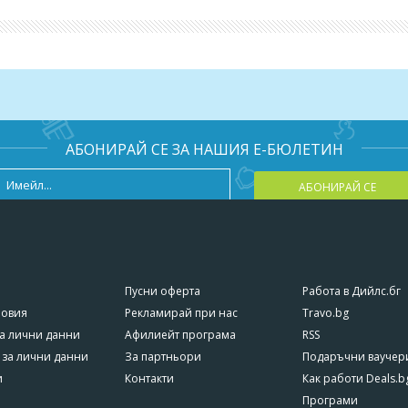
я само чрез закупуване на ваучер от Deals.bg. Неизползван в с
не се възстановява!
АБОНИРАЙ СЕ ЗА НАШИЯ Е-БЮЛЕТИН
АБОНИРАЙ СЕ
Пусни оферта
Работа в Дийлс.бг
ловия
Рекламирай при нас
Travo.bg
а лични данни
Афилиейт програма
RSS
 за лични данни
За партньори
Подаръчни ваучер
и
Контакти
Как работи Deals.b
Програми