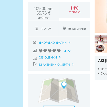
14%
109.00 лв.
55.73 €
отстъпка
стойност
12:21:24
40
закупени
ДЖОРДЖО ДЖАНИ
4.77
733 ОЦЕНКИ
АКЦ
32 АКТИВНИ ОФЕРТИ
3D т
С ф