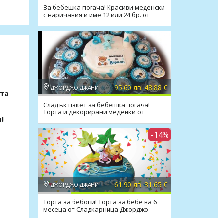
За бебешка погача! Красиви меденски
с наричания и име 12 или 24 бр. от
Джорджо Джани
95.60 лв. 48.88 €
ДЖОРДЖО ДЖАНИ
ата
Сладък пакет за бебешка погача!
Торта и декорирани меденки от
Джорджо Джани
и!
-14%
т
61.90 лв. 31.65 €
ДЖОРДЖО ДЖАНИ
Торта за бебоци! Торта за бебе на 6
месеца от Сладкарница Джорджо
Джани!