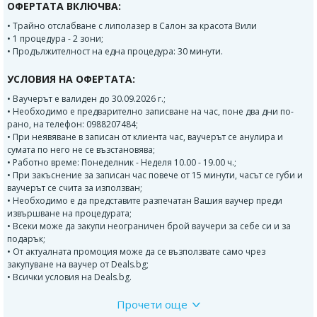
ОФЕРТАТА ВКЛЮЧВА:
• Трайно отслабване с липолазер в Салон за красота Вили
• 1 процедура - 2 зони;
• Продължителност на една процедура: 30 минути.
УСЛОВИЯ НА ОФЕРТАТА:
• Ваучерът е валиден до 30.09.2026 г.;
• Необходимо е предварително записване на час, поне два дни по-
рано, на телефон: 0988207484;
• При неявяване в записан от клиента час, ваучерът се анулира и
сумата по него не се възстановява;
• Работно време: Понеделник - Неделя 10.00 - 19.00 ч.;
• При закъснение за записан час повече от 15 минути, часът се губи и
ваучерът се счита за използван;
• Необходимо е да представите разпечатан Вашия ваучер преди
извършване на процедурата;
• Всеки може да закупи неограничен брой ваучери за себе си и за
подарък;
• От актуалната промоция може да се възползвате само чрез
закупуване на ваучер от Deals.bg;
• Всички условия на Deals.bg.
Прочети още
Предимства на новата технология ЛИПОЛАЗЕР:
Напълно безболезнени и безопасни процедури.