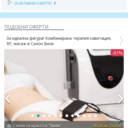
20 АКТИВНИ ОФЕРТИ
ПОДОБНИ ОФЕРТИ
За идеална фигура! Комбинирана терапия кавитация,
RF, масаж в Салон Вили
4%
-61%
Previous
Next
Салон за красота "Вили"
 €
45.00 лв. 23.01 €