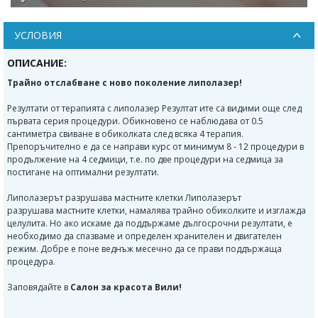
УСЛОВИЯ
ОПИСАНИЕ:
Трайно отслабване с ново поколение липолазер!
Резултати от терапията с липолазер Резултат ите са видими още след
първата серия процедури. Обикновено се наблюдава от 0.5
сантиметра свиване в обиколката след всяка 4 терапия.
Препоръчително е да се направи курс от минимум 8 - 12 процедури в
продължение на 4 седмици, т.е. по две процедури на седмица за
постигане на оптимални резултати.
Липолазерът разрушава мастните клетки Липолазерът
разрушава мастните клетки, намалява трайно обиколките и изглажда
целулита. Но ако искаме да поддържаме дългосрочни резултати, е
необходимо да спазваме и определен хранителен и двигателен
режим. Добре е поне веднъж месечно да се прави поддържаща
процедура.
Заповядайте в
Салон за красота Вили!