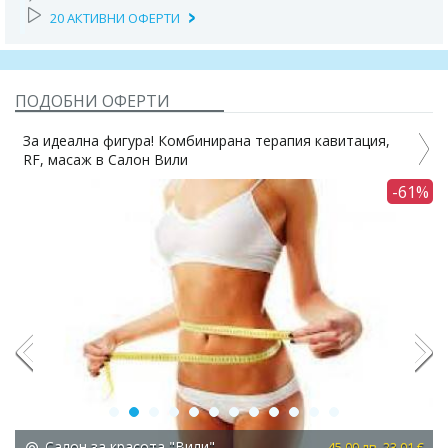
20 АКТИВНИ ОФЕРТИ
ПОДОБНИ ОФЕРТИ
За идеална фигура! Комбинирана терапия кавитация,
RF, масаж в Салон Вили
4%
-61%
Previous
Next
Салон за красота "Вили"
 €
45.00 лв. 23.01 €