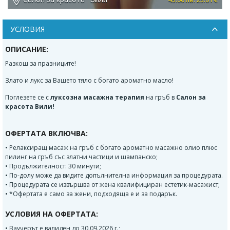
УСЛОВИЯ
ОПИСАНИЕ:
Разкош за празниците!
Злато и лукс за Вашето тяло с богато ароматно масло!
Поглезете се с
луксозна масажна терапия
на гръб в
Салон за
красота Вили!
ОФЕРТАТА ВКЛЮЧВА:
• Релаксиращ масаж на гръб с богато ароматно масажно олио плюс
пилинг на гръб със златни частици и шампанско;
• Продължителност: 30 минути;
• По-долу може да видите допълнителна информация за процедурата.
• Процедурата се извършва от жена квалифициран естетик-масажист;
• *Офертата е само за жени, подходяща е и за подарък.
УСЛОВИЯ НА ОФЕРТАТА:
• Ваучерът е валиден до 30.09.2026 г.;