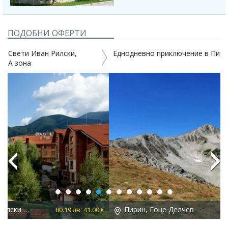
ПОДОБНИ ОФЕРТИ
Еднодневно приключение в Пирин връх Голям Полежан
Previous
Next
Пирин, Гоце Делчев
 €
50.00 лв. 25.56 €