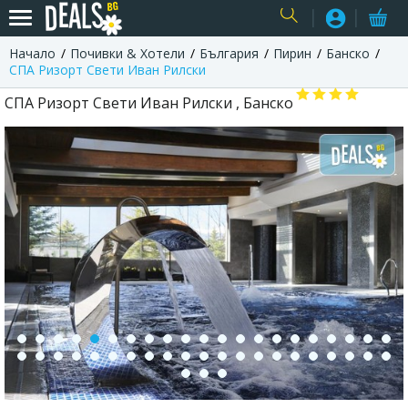
Начало
Почивки & Хотели
България
Пирин
Банско
USER
СПА Ризорт Свети Иван Рилски
СПА Ризорт Свети Иван Рилски , Банско