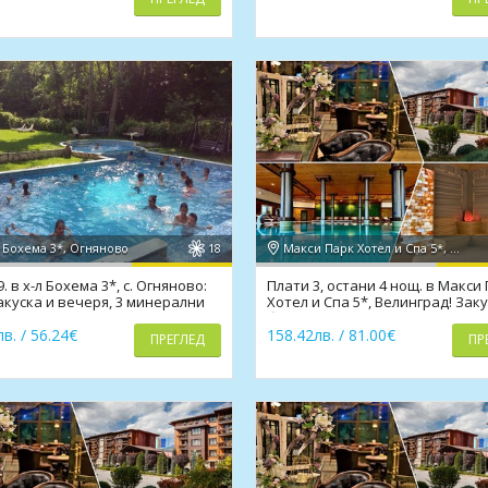
 Бохема 3*, Огняново
18
Макси Парк Хотел и Спа 5*, Велинград
9. в х-л Бохема 3*, с. Огняново:
Плати 3, остани 4 нощ. в Макси
акуска и вечеря, 3 минерални
Хотел и Спа 5*, Велинград! Заку
а, СПА
басейни, СПА
в. / 56.24€
158.42лв. / 81.00€
ПРЕГЛЕД
ПР