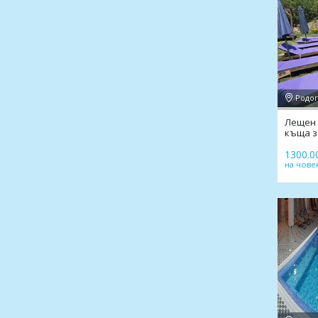
Родоп
Лещен 
къща з
магия
1300.00
на чове