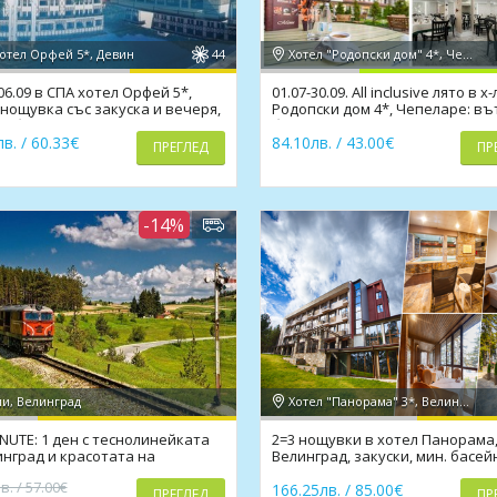
отел Орфей 5*, Девин
44
Хотел "Родопски дом" 4*, Чепеларе
- 06.09 в СПА хотел Орфей 5*,
01.07-30.09. All inclusive лято в х-
 нощувка със закуска и вечеря,
Родопски дом 4*, Чепеларе: в
н. басейн
басейн, СПА
в. / 60.33€
84.10лв. / 43.00€
ПРЕГЛЕД
ПР
-14%
и, Велинград
Хотел "Панорама" 3*, Велинград
NUTE: 1 ден с теснолинейката
2=3 нощувки в хотел Панорама
инград и красотата на
Велинград, закуски, мин. басей
те
сауна, релакс зона
в. / 57.00€
166.25лв. / 85.00€
ПРЕГЛЕД
ПР