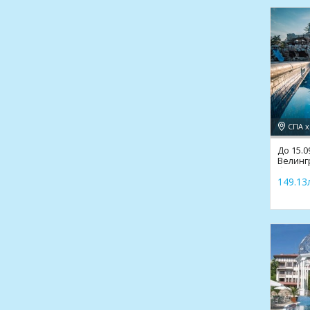
До 15.0
Велингр
басейни
149.13л