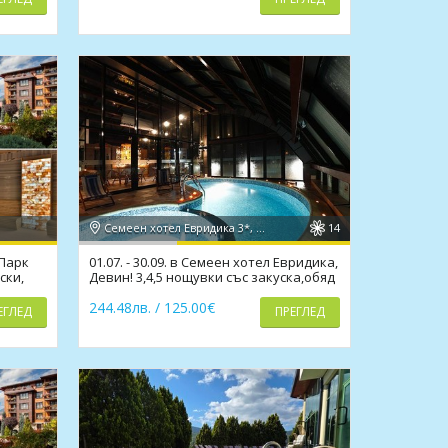
Семеен хотел Евридика 3*, Девин
14
 Парк
01.07. - 30.09. в Семеен хотел Евридика,
ски,
Девин! 3,4,5 нощувки със закуска,обяд
и вечеря
244.48лв. / 125.00€
ЕГЛЕД
ПРЕГЛЕД