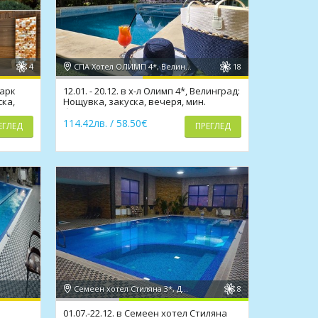
4
СПА Хотел ОЛИМП 4*, Велинград
18
Парк
12.01. - 20.12. в х-л Олимп 4*, Велинград:
ска,
Нощувка, закуска, вечеря, мин.
басейни, топило
114.42лв. / 58.50€
ЕГЛЕД
ПРЕГЛЕД
Семеен хотел Стиляна 3*, Девин
8
01.07.-22.12. в Семеен хотел Стиляна