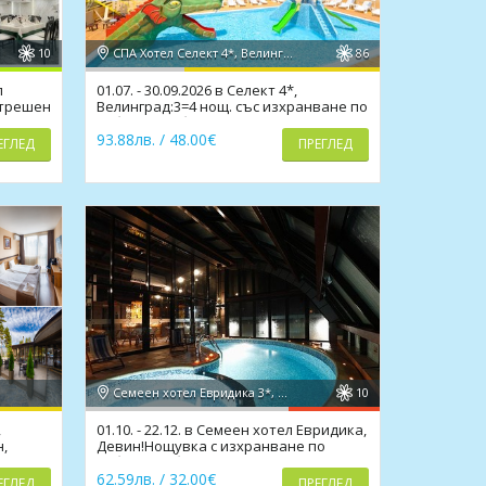
10
СПА Хотел Селект 4*, Велинград
86
л
01.07. - 30.09.2026 в Селект 4*,
ътрешен
Велинград:3=4 нощ. със изхранване по
избор, СПА, басейн,
93.88лв. / 48.00€
ЕГЛЕД
ПРЕГЛЕД
Семеен хотел Евридика 3*, Девин
10
,
01.10. - 22.12. в Семеен хотел Евридика,
н,
Девин!Нощувка с изхранване по
избор,мин.басейн
62.59лв. / 32.00€
ЕГЛЕД
ПРЕГЛЕД