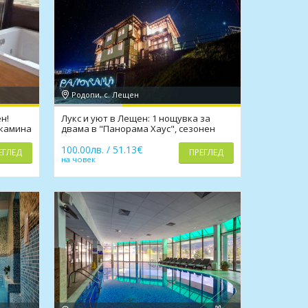
Родопи, с. Лещен
н!
Лукс и уют в Лещен: 1 нощувка за
 камина
двама в "Панорама Хаус", сезонен
басейн, джакузи
100.00лв. / 51.13€
ЕГЛЕД
ПРЕГЛЕД
на човек