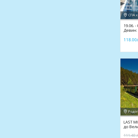
СПА х
19.06. 
Девин:
СПА,ми
118.00л
Родоп
LAST MI
до Вел
Родопи
111.48 л