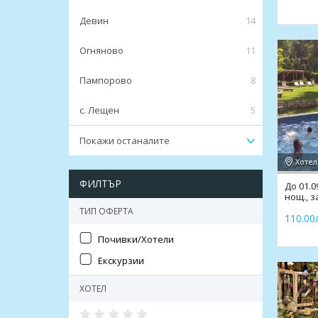
Девин
14
Огняново
11
Пампорово
8
с. Лещен
5
Покажи останалите
Хотел
ФИЛТЪР
До 01.0
нощ., з
басейн
ТИП ОФЕРТА
110.00л
Почивки/Хотели
Екскурзии
ХОТЕЛ