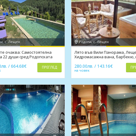
и, с. Лещен
Родопи, с. Лещен
те очаква: Самостоятелна
Лято във Вили Панорама, Леще
а 22 души сред Родопската
Хидромасажна вана, барбекю,
лв. / 664.68€
280.00лв. / 143.16€
ПРЕГЛЕД
ПР
к
на човек