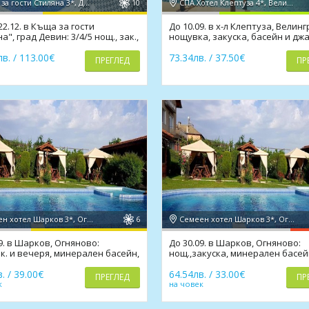
Къща за гости Стиляна 3*, Девин
10
СПА Хотел Клептуза 4*, Велинград
 22.12. в Къща за гости
До 10.09. в х-л Клептуза, Велинг
а", град Девин: 3/4/5 нощ., зак.,
нощувка, закуска, басейн и джа
ечеря,сауна
мин. вода, СПА
в. / 113.00€
73.34лв. / 37.50€
ПРЕГЛЕД
ПР
Семеен хотел Шарков 3*, Огняново
6
Семеен хотел Шарков 3*, Огняново
9. в Шарков, Огняново:
До 30.09. в Шарков, Огняново:
к. и вечеря, минерален басейн,
нощ.,закуска, минерален басей
и
джакузи
. / 39.00€
64.54лв. / 33.00€
ПРЕГЛЕД
ПР
к
на човек