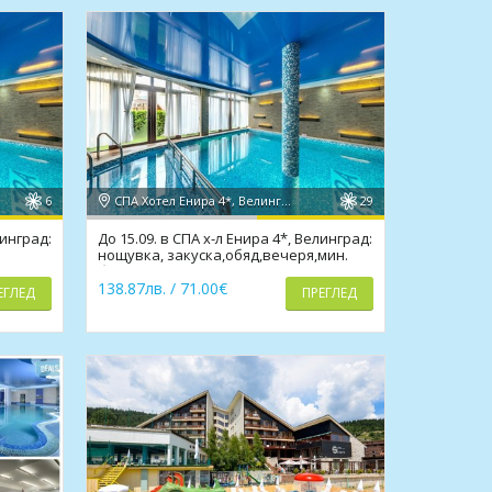
6
СПА Хотел Енира 4*, Велинград
29
линград:
До 15.09. в СПА х-л Енира 4*, Велинград:
нощувка, закуска,обяд,вечеря,мин.
басейни и СПА;
138.87лв. / 71.00€
ЕГЛЕД
ПРЕГЛЕД