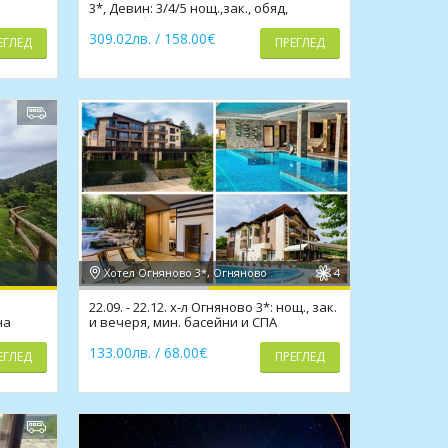
3*, Девин: 3/4/5 нощ.,зак., обяд,
вечеря,басейн,сауна
309.02лв. / 158.00€
ЕГЛЕД
ПРЕГЛЕД
Хотел Огняново 3*, Огняново
4
22.09. - 22.12. х-л Огняново 3*: нощ., зак.
на
и вечеря, мин. басейни и СПА
133.00лв. / 68.00€
ЕГЛЕД
ПРЕГЛЕД