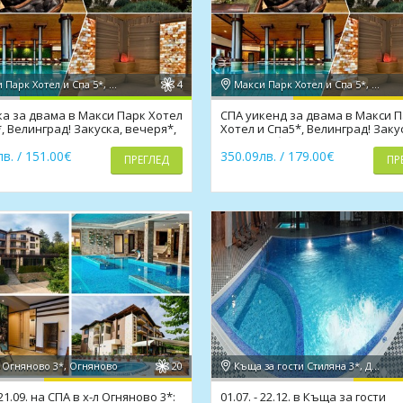
Макси Парк Хотел и Спа 5*, Велинград
4
Макси Парк Хотел и Спа 5*, Велинград
а за двама в Макси Парк Хотел
СПА уикенд за двама в Макси 
, Велинград! Закуска, вечеря*,
Хотел и Спа5*, Велинград! Заку
и, СПА
вечеря*, басейни, СПА
в. / 151.00€
350.09лв. / 179.00€
ПРЕГЛЕД
ПР
 Огняново 3*, Огняново
20
Къща за гости Стиляна 3*, Девин
 21.09. на СПА в х-л Огняново 3*:
01.07. - 22.12. в Къща за гости