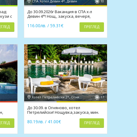
СПА Хотел Девин 4*, Девин
10
рад:
До 30.09.2026г Ваканция в СПА х-л
кузи с
Девин 4*! Нощ., закуска, вечеря,
басейн, СПА
116.00лв. / 59.31€
ЕГЛЕД
ПРЕГЛЕД
Хотел Петрелийски 2*, Огняново
17
До 30.09. в Огняново, хотел
н,
Петрелийски! Нощувка,закуска, мин.
басейн,сауна, парна баня
80.19лв. / 41.00€
ЕГЛЕД
ПРЕГЛЕД