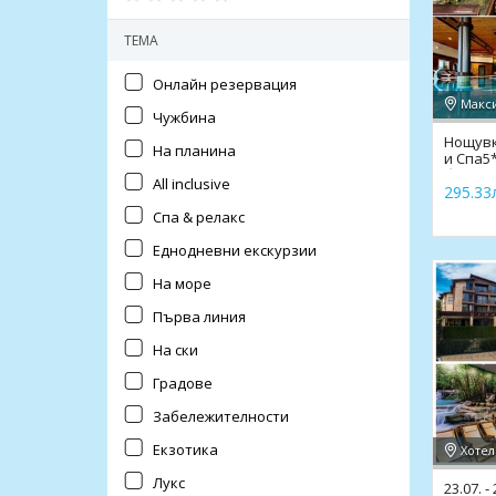
ТЕМА
Онлайн резервация
Чужбина
Нощувк
На планина
и Спа5*
басейн
All inclusive
295.33л
Спа & релакс
Еднодневни екскурзии
На море
Първа линия
На ски
Градове
Забележителности
Екзотика
Хотел
Лукс
23.07. -