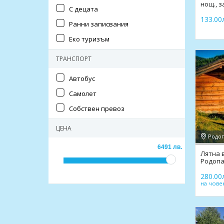
нощ., з
С децата
СПА
133.00л
Ранни записвания
Еко туризъм
ТРАНСПОРТ
Автобус
Самолет
Собствен превоз
ЦЕНА
Родоп
6491 лв.
Лятна 
Родопа
с.Леще
280.00л
на чове