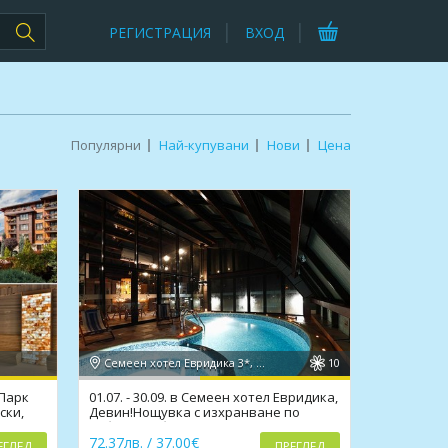
РЕГИСТРАЦИЯ
ВХОД
Популярни
Най-купувани
Нови
Цена
Семеен хотел Евридика 3*, Девин
10
 Парк
01.07. - 30.09. в Семеен хотел Евридика,
ски,
Девин!Нощувка с изхранване по
избор,мин.басейн
72.37лв. / 37.00€
ЕГЛЕД
ПРЕГЛЕД