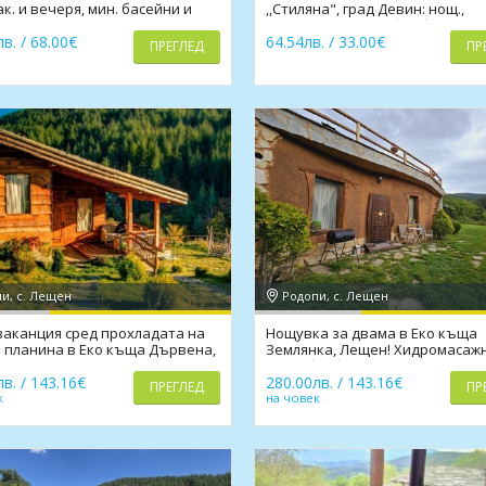
ак. и вечеря, мин. басейни и
,,Стиляна", град Девин: нощ.,
изхранване по избор,басейн
в. / 68.00€
64.54лв. / 33.00€
ПРЕГЛЕД
ПР
и, с. Лещен
Родопи, с. Лещен
ваканция сред прохладата на
Нощувка за двама в Еко къща
 планина в Еко къща Дървена,
Землянка, Лещен! Хидромасаж
н!
вана, барбекю, камина
в. / 143.16€
280.00лв. / 143.16€
ПРЕГЛЕД
ПР
к
на човек