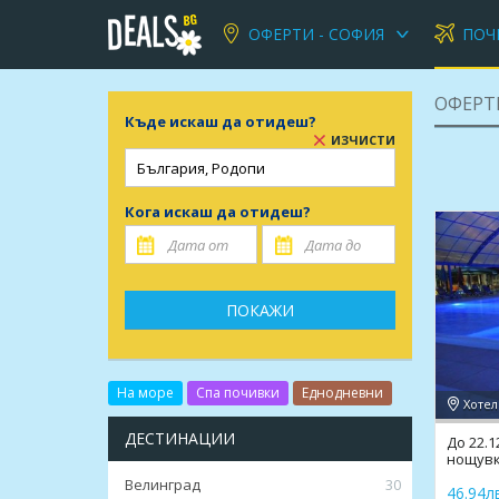
ОФЕРТИ - СОФИЯ
ПОЧ
ОФЕРТ
Къде искаш да отидеш?
ИЗЧИСТИ
Кога искаш да отидеш?
ПОКАЖИ
На море
Спа почивки
Еднодневни
Хотел
ДЕСТИНАЦИИ
До 22.1
нощувк
и рела
Велинград
30
46.94лв