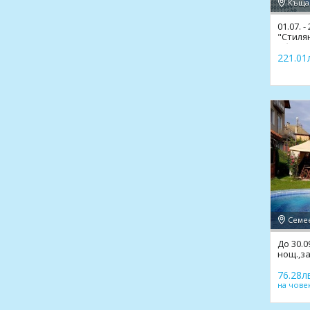
01.07. -
"Стилян
обяд,в
221.01л
До 30.0
нощ.,за
джакуз
76.28лв
на чове