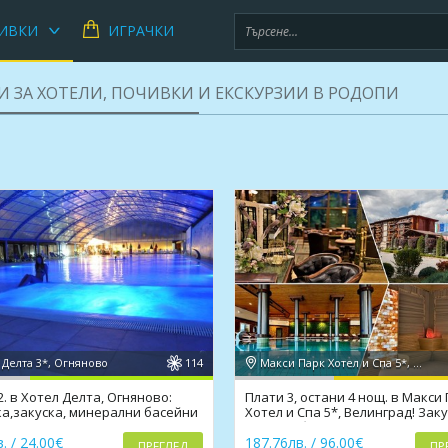
ИВКИ
ИГРАЧКИ
И ЗА ХОТЕЛИ, ПОЧИВКИ И ЕКСКУРЗИИ В РОДОПИ
 Делта 3*, Огняново
114
Макси Парк Хотел и Спа 5*, Велинград
2. в Хотел Делта, Огняново:
Плати 3, остани 4 нощ. в Макси
а,закуска, минерални басейни
Хотел и Спа 5*, Велинград! Заку
кс зона
вечери, басейни
. / 24.00€
187.76лв. / 96.00€
ПРЕГЛЕД
ПР