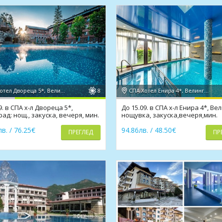
СПА хотел Двореца 5*, Велинград
8
СПА Хотел Енира 4*, Велинград
9. в СПА х-л Двореца 5*,
До 15.09. в СПА х-л Енира 4*, Ве
ад: нощ., закуска, вечеря, мин.
нощувка, закуска,вечеря,мин.
, солна стая
басейни и СПА пакет;
в. / 76.25€
94.86лв. / 48.50€
ПРЕГЛЕД
ПР