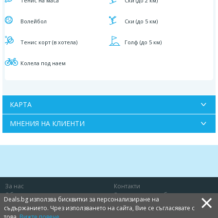
Тенис на маса
Ски (до 2 км)
Волейбол
Ски (до 5 км)
Тенис корт (в хотела)
Голф (до 5 км)
Колела под наем
КАРТА
МНЕНИЯ НА КЛИЕНТИ
За нас
Контакти
×
Общи условия
Защита на потребителя
Deals.bg използва бисквитки за персонализиране на
Политика за лични данни
Бисквитки
съдържанието. Чрез използването на сайта, Вие се съгласявате с
това.
Вижте повече