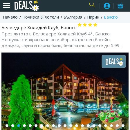
Начало
Почивки & Хотели
България
Пирин
Банско
USER
Белведере Холидей Клуб, Банско
През лятото в Белведере Холидей Клуб 4*, Банско!
Нощувка с изхранване по избор, вътрешен басейн,
джакузи, сауна и парна баня, безплатно за дете до 5.99 г.