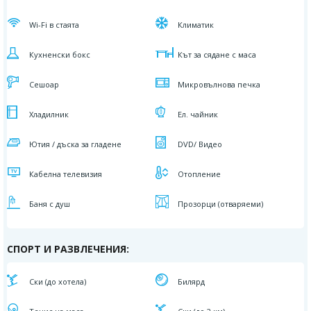
Wi-Fi в стаята
Климатик
Кухненски бокс
Кът за сядане с маса
Сешоар
Микровълнова печка
Хладилник
Ел. чайник
Ютия / дъска за гладене
DVD/ Видео
Кабелна телевизия
Отопление
Баня с душ
Прозорци (отваряеми)
СПОРТ И РАЗВЛЕЧЕНИЯ:
Ски (до хотела)
Билярд