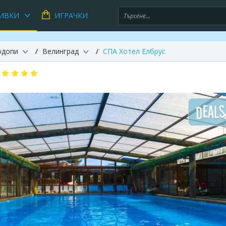
ИВКИ
ИГРАЧКИ
одопи
Велинград
СПА Хотел Елбрус