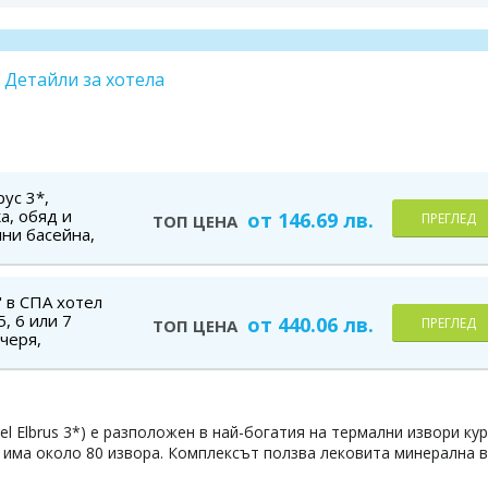
Детайли за хотела
ус 3*,
а, обяд и
от 146.69 лв.
ПРЕГЛЕД
ТОП ЦЕНА
лни басейна,
тая, безплатно
' в СПА хотел
5, 6 или 7
от 440.06 лв.
ПРЕГЛЕД
ТОП ЦЕНА
черя,
 лечебни
 и турса баня,
el Elbrus 3*) е разположен в най-богатия на термални извори ку
а има около 80 извора. Комплексът ползва лековита минерална 