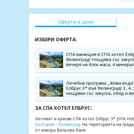
Оферти и цени
ИЗБЕРИ ОФЕРТА:
СПА ваканция в СПА хотел Елбр
Велинград! Нощувка със закуск
вечеря на блок маса, 4 минера
СПА пакет, сауна парк, солна с
за дете до 5.99 г.
Лечебна програма ,,Жива вода'
Елбрус 3* във Велинград! 3, 4, 
нощувки със закуска, обяд и ве
безплатен лекарски преглед, 3
процедури на ден, сауна, парна
ЗА СПА ХОТЕЛ ЕЛБРУС:
безплатно за дете до 5.99 г.
Уютният и красив СПА хотел Елбрус 3* (SPA Hot
България
-
Велинград
. На територията на град
от извора Вельова баня.