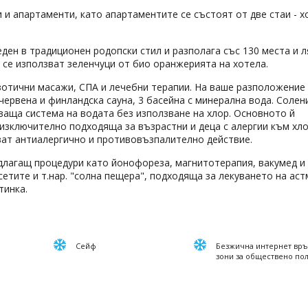
 и апартаменти, като апартаментите се състоят от две стаи - х
ден в традиционен родопски стил и разполага със 130 места и 
а се използват зеленчуци от био оранжерията на хотела.
зотични масажи, СПА и лечебни терапии. На ваше разположение 
ачервена и финландска сауна, 3 басейна с минерална вода. Солен
тваща система на водата без използване на хлор. Основното й
 изключително подходяща за възрастни и деца с алергии към хло
ват антиалергично и противовъзпалително действие.
длагащ процедури като йонофореза, магнитотерапия, вакумед и 
етите и т.нар. "солна пещера", подходяща за лекуването на аст
тинка.
Сейф
Безжична интернет връ
зони за обществено по