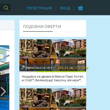
РЕГИСТРАЦИЯ
ВХОД
ПОДОБНИ ОФЕРТИ
295.33 лв. 151.00 €
Макси Парк Хотел и Спа 5*, Велинград
Нощувка за двама в Макси Парк Хотел
и Спа5*, Велинград! Закуска, вечеря*,
басейни, СПА