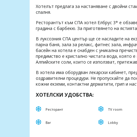
Хотелът предлага за настаняване с двойни стаи
спалня.
Ресторантът към СПА хотел Елбрус 3* е обзаве
градина с барбекю. За приготвянето на ястият
В луксозния СПА център ще се насладите на ек
парна баня, зала за релакс, фитнес зала, инфр
басейн на хотела е снабден с уникална пречис
предимство е кристално чистата вода, която е
Алпийските соли, които се използват, притежа
В хотела има оборудван лекарски кабинет, пре
оздравителни процедури. Не пропускайте да пос
кожни екземи, контактни дерматити, грип и нас
ХОТЕЛСКИ УДОБСТВА:
Ресторант
TV room
Bar
Lobby