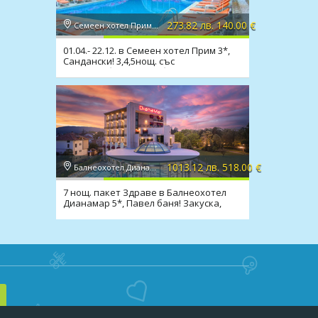
273.82 лв. 140.00 €
Семеен хотел Прим 3*, Сандански
01.04.- 22.12. в Семеен хотел Прим 3*,
Сандански! 3,4,5нощ. със
закуска,обяд,вечеря,басейн
1013.12 лв. 518.00 €
Балнеохотел Дианамар 5*, Павел баня
7 нощ. пакет Здраве в Балнеохотел
Дианамар 5*, Павел баня! Закуска,
вечеря, процедури