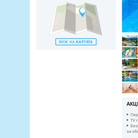
АКЦ
Пер
TV 
Без
за о