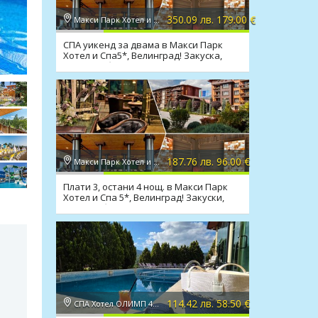
350.09 лв. 179.00 €
Макси Парк Хотел и Спа 5*, Велинград
СПА уикенд за двама в Макси Парк
Хотел и Спа5*, Велинград! Закуска,
вечеря*, басейни, СПА
187.76 лв. 96.00 €
Макси Парк Хотел и Спа 5*, Велинград
Плати 3, остани 4 нощ. в Макси Парк
Хотел и Спа 5*, Велинград! Закуски,
вечери, басейни
114.42 лв. 58.50 €
СПА Хотел ОЛИМП 4*, Велинград