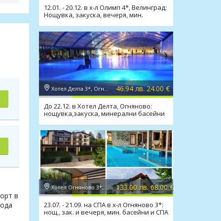
12.01. - 20.12. в х-л Олимп 4*, Велинград:
Нощувка, закуска, вечеря, мин.
басейни, топило
46.94 лв. 24.00 €
Хотел Делта 3*, Огняново
До 22.12. в Хотел Делта, Огняново:
нощувка,закуска, минерални басейни
и релакс зона
133.00 лв. 68.00 €
Хотел Огняново 3*, Огняново
рорт в
вода
23.07. - 21.09. на СПА в х-л Огняново 3*:
нощ., зак. и вечеря, мин. басейни и СПА