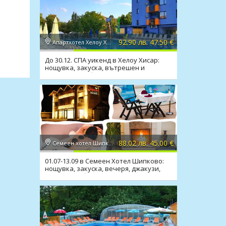
92.90 лв. 47.50 €
Апартхотел Хелоу Хисар 2*, Хисаря
До 30.12. СПА уикенд в Хелоу Хисар:
нощувка, закуска, вътрешен и
външен мин. басейн, СПА
88.02 лв. 45.00 €
Семеен хотел Шипково 3*, с. Шипково
01.07-13.09 в Семеен Хотел Шипково:
нощувка, закуска, вечеря, джакузи,
сауна, мин. басейн