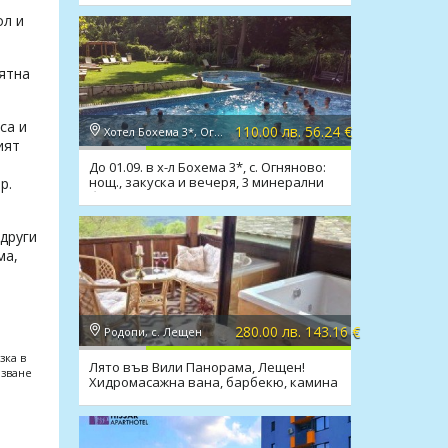
ол и
лятна
са и
110.00 лв. 56.24 €
Хотел Бохема 3*, Огняново
ият
До 01.09. в х-л Бохема 3*, с. Огняново:
нощ., закуска и вечеря, 3 минерални
р.
басейна, СПА
други
ма,
280.00 лв. 143.16 €
Родопи, с. Лещен
зка в
Лято във Вили Панорама, Лещен!
лзване
Хидромасажна вана, барбекю, камина