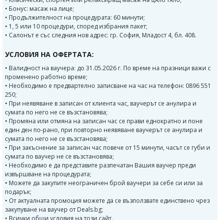
• Бонус: масаж на лице;
• Продължителност на процедурата: 60 минути;
• 1, 5 или 10 процедури, според избрания пакет;
• Салонът е със следния нов адрес: гр. София, Младост 4, бл. 408.
УСЛОВИЯ НА ОФЕРТАТА:
• Валидност на ваучера: до 31.05.2026 г. По време на празници важи с
променено работно време;
• Необходимо е предвартелно записване на час на телефон: 0896 551
250;
• При неявяване в записан от клиента час, ваучерът се анулира и
сумата по него не се възстановява;
• Промяна или отмяна на записан час се прави еднократно и поне
един ден по-рано, при повторно неявяване ваучерът се анулира и
сумата по него не се възстановява;
• При закъснение за записан час повече от 15 минути, часът се губи и
сумата по ваучер не се възстановява;
• Необходимо е да представите разпечатан Вашия ваучер преди
извършване на процедурата;
• Можете да закупите неограничен брой ваучери за себе си или за
подарък;
• От актуалната промоция можете да се възползвате единствено чрез
закупуване на ваучер от Deals.bg;
• Всички общи условия на този сайт.