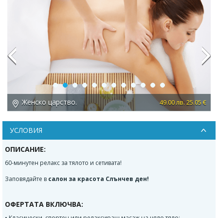
Previous
Next
Женско царство.
 €
49.00 лв. 25.05 €
УСЛОВИЯ
ОПИСАНИЕ:
60-минутен релакс за тялото и сетивата!
Заповядайте в
салон за красота Слънчев ден!
ОФЕРТАТА ВКЛЮЧВА:
• Класически, спортен или релаксиращ масаж на цяло тяло;