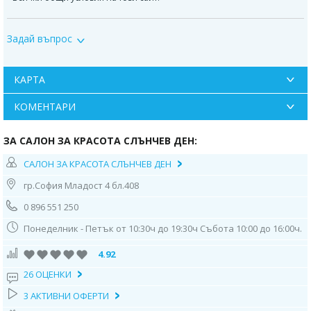
Може да се възползвате от актуалната промоция само чрез закупуване
на ваучер от Deals.bg. Неизползван в срок ваучер се счита за
Задай въпрос
невалиден и сумата по него не се възстановява!
КАРТА
КОМЕНТАРИ
ЗА САЛОН ЗА КРАСОТА СЛЪНЧЕВ ДЕН:
САЛОН ЗА КРАСОТА СЛЪНЧЕВ ДЕН
гр.София Младост 4 бл.408
0 896 551 250
Понеделник - Петък от 10:30ч до 19:30ч Събота 10:00 до 16:00ч.
4.92
26 ОЦЕНКИ
3 АКТИВНИ ОФЕРТИ