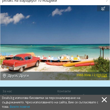
релакс на Варадеро! 10 нощувки
3988.00лв. / 2,039.02€
Други, Други
на човек
За нас
Контакти
×
Общи условия
Защита на потребителя
Deals.bg използва бисквитки за персонализиране на
Политика за лични данни
Бисквитки
съдържанието. Чрез използването на сайта, Вие се съгласявате с
това.
Вижте повече