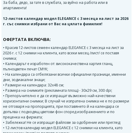
За баба, дядо, за тате в службата, за вуйчо на работа или в
апартамента!
12-листов календар модел ELEGANCE с 3 месеца на лист за 2026
г. със снимки избрани от Вас на цялата фамилия!
ОФЕРТАТА ВКЛЮЧВА:
• Красив 12-листов семеен календар ELEGANCE с 3 месеца на лист за
2026 г. с 12 снимки на клиента, като всеки месец /лист/ се поставя
снимка;
• Календарът е изработен от: висококачествена хартия гланц,
пълноцветен печат CMYK;
• На календара са отбелязани всички официални празници, именни
дни, зодиакални знаци;
• Размери на календара: 32х48 см;
• Размера на снимките (рекламната площ) - 30х29 см, 300 dpi;
• Препоръчително е да се изпращат възможно най-качествени
хоризонтални снимки; В случай че изпратена снимка не е по размери
не отговаря на пропорцията, при поставянето й на календара се
допълва с подходящ цветови фон според изображението и по
преценка на фирмата;
• Забележка! Не се изпращат файлове за одобрение или преглед;
• 12-листов календар модел ELEGANCE с 12 снимки на клиента, като