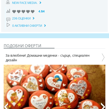
NEW FACE MEDIA.
4.84
236 ОЦЕНКИ
0 АКТИВНИ ОФЕРТИ
ПОДОБНИ ОФЕРТИ
За влюбени! Домашни меденки - сърце, специален
дизайн
3%