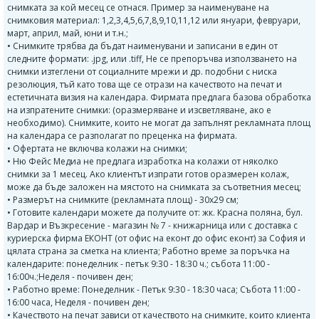
снимката за кой месец се отнася. Пример за наименуване на
снимковия материал: 1,2,3,4,5,6,7,8,9,10,11,12 или януари, февруари,
март, април, май, юни и т.н.;
• Снимките трябва да бъдат наименувани и записани в един от
следните формати: .jpg, или .tiff, Не се препоръчва използването на
снимки изтеглени от социалните мрежи и др. подобни с ниска
резолюция, тъй като това ще се отрази на качеството на печат и
естетичната визия на календара. Фирмата предлага базова обработка
на изпратените снимки: (оразмеряване и изсветляване, ако е
необходимо). Снимките, които не могат да запълнят рекламната площ
на календара се разполагат по преценка на фирмата.
• Офертата не включва колажи на снимки;
• Ню Фейс Медиа не предлага изработка на колажи от няколко
снимки за 1 месец. Ако клиентът изпрати готов оразмерен колаж,
може да бъде заложен на мястото на снимката за съответния месец;
• Размерът на снимките (рекламната площ) - 30х29 см;
• Готовите календари можете да получите от: жк. Красна поляна, бул.
Вардар и Възкресение - магазин № 7 - книжарница или с доставка с
куриерска фирма ЕКОНТ (от офис на еконт до офис еконт) за София и
цялата страна за сметка на клиента; Работно време за поръчка на
календарите: понеделник - петък 9:30 - 18:30 ч.; събота 11:00 -
16:00ч.;Неделя - почивен ден;
• Работно време: Понеделник - Петък 9:30 - 18:30 часа; Събота 11:00 -
16:00 часа, Неделя - почивен ден;
• Качеството на печат зависи от качеството на снимките, които клиента