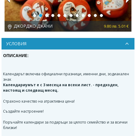
Previous
Next
ДЖОРДЖО ДЖАНИ
 €
9.80 лв. 5.01 €
УСЛОВИЯ
ОПИСАНИЕ:
Календарът включва официални празници, именни дни, зодиакален
знак
Календариумът е с 3 месеца на всеки лист. - предходен,
настоящ и следващ месец.
Страхоно качество на атрактивна цена!
Създайте настроение!
Поръчайте календари за подаръци за цялото семейство и за всички
близки!