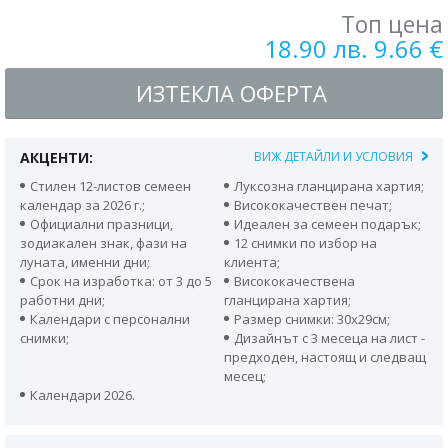
Топ цена
18.90 лв. 9.66 €
ИЗТЕКЛА ОФЕРТА
АКЦЕНТИ:
ВИЖ ДЕТАЙЛИ И УСЛОВИЯ
Стилен 12-листов семеен
Луксозна гланцирана хартия;
календар за 2026 г.;
Висококачествен печат;
Официални празници,
Идеален за семеен подарък;
зодиакален знак, фази на
12 снимки по избор на
луната, именни дни;
клиента;
Срок на изработка: от 3 до 5
Висококачествена
работни дни;
гланцирана хартия;
Календари с персонални
Размер снимки: 30х29см;
снимки;
Дизайнът с 3 месеца на лист -
предходен, настоящ и следващ
месец;
Календари 2026.