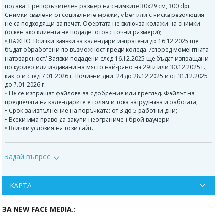
подава. Препоръчителен размер на снимките 30х29 см, 300 dpi.
Снимки свалени от социалните мрежи, viber или с ниска резолюция
не са подходящи за печат. Офертата не включва колажи на снимки
(освен ако клиента не подаде готов с точни размери);
• ВАЖНО: Всички заявки за календари изпратени до 16.12.2025 ще
бъдат обработени по възможност преди коледа. /според моментната
натовареност/ Заявки подадени след 16.12.2025 ще бъдат изпращани
по куриер или издавани на място най-рано на 29ти или 30.12.2025 г.,
както и след 7.01.2026 г. Почивни дни: 24 до 28.12.2025 и от 31.12.2025
до 7.01.2026 г.;
• Не се изпращат файлове за одобрение или преглед. Файлът на
предпечата на календарите е голям и това затруднява и работата;
• Срок за изпълнение на поръчката: от 3 до 5 работни дни;
• Всеки има право да закупи неограничен брой ваучери;
• Всички условия на този сайт.
Необходими данни за поръчка:
Задай въпрос
1. Име на клиента:
2. Вид на календарите: 12 листови календари ELEGANCE
3. Номер на ваучер и контролен номер:
КАРТА
4. Моля, попълнете имената на снимките и за кой месец се отнасят
(ако не сте наименували предварително самите снимки/ файлове)
ЗА NEW FACE MEDIA.:
ВАЖНО: Всички заявки за календари изпратени до 16.12.2025 ще