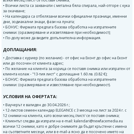
всеки месец /лист/ се поставя снимка;
• Всички листа са захванати с метална бяла спирала, най-отгоре с кука
за окачване;
• На календара са отбелязани всички официални празници, именни
дни, зодиакални знаци, фази на луната;
• БОНУС: Фирмата предлага базова обработка на изпратените
снимки: (оразмеряване и изсветляване при необходимост);
• По-долу може да видите допълнителна информация.
ДОПЛАЩАНИЯ:
• Доставка с куриер (по желание) - от офис на Еконт до офис на Еконт
или до посочен от клиента адрес;
• По желание на клиента за корица се поставя снимка или изпратен от
клиента колаж - "13-тия лист" с доплащане 1.60 лв. (0.82 €);
• БОНУС: Фирмата предлага базова обработка на изпратените
снимки: (оразмеряване и известляване при необходимост).
УСЛОВИЯ НА ОФЕРТАТА:
• Ваучерът е валиден до 30.04.2026 г.;
• 12-листов семеен календар ELEGANCE с 3 месеца на лист за 2024 г. с
12 снимки на клиента, като всеки месец /лист/ се поставя снимка;
• Клиентът следва да изпрати на e-mail: kalendari@newfacemedia.eu
всички 12 снимки, като е добре снимките да бъдат кръстени с имена
на съответните месеци, или в e-mail-а ясно да е посочено името на