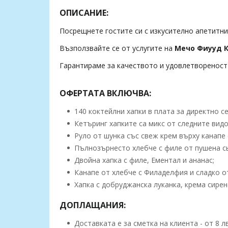
ОПИСАНИЕ:
Посрещнете гостите си с изкусително апетитни 
Възползвайте се от услугите на
Мечо Фиууд К
Гарантираме за качеството и удовлетвореност
ОФЕРТАТА ВКЛЮЧВА:
140 коктейлни хапки в плата за директно с
Кетъринг хапките са микс от следните видо
Руло от шунка със свеж крем върху канапе 
Пълнозърнесто хлебче с филе от пушена сь
Двойна хапка с филе, Ементал и ананас;
Канапе от хлебче с Филаделфия и сладко о
Хапка с добруджанска луканка, крема сирен
ДОПЛАЩАНИЯ:
Доставката е за сметка на клиента - от 8 лв.