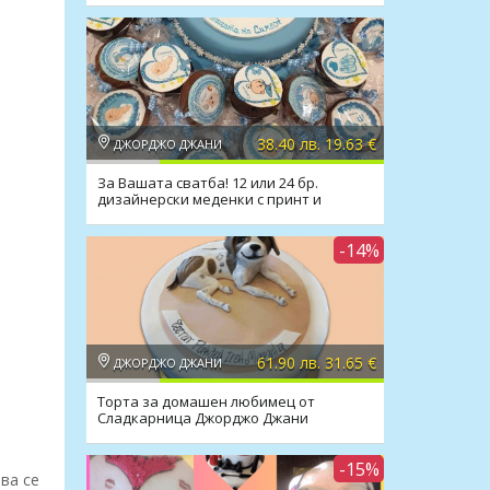
38.40 лв. 19.63 €
ДЖОРДЖО ДЖАНИ
За Вашата сватба! 12 или 24 бр.
дизайнерски меденки с принт и
надпис от Слад
-14%
61.90 лв. 31.65 €
ДЖОРДЖО ДЖАНИ
Торта за домашен любимец от
Сладкарница Джорджо Джани
-15%
ява се