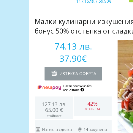
117.15лв. / 59.90€
Малки кулинарни изкушения 
бонус 50% отстъпка от слад
74.13 лв.
37.90€
ИЗТЕКЛА ОФЕРТА
Плати отложено без
оскъпяване
42%
127.13 лв.
65.00 €
отстъпка
стойност
Изтекла сделка
14
закупени