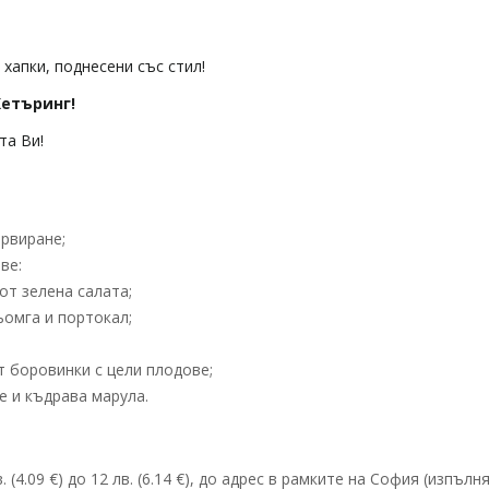
хапки, поднесени със стил!
етъринг!
та Ви!
ервиране;
ве:
от зелена салата;
омга и портокал;
т боровинки с цели плодове;
е и къдрава марула.
 (4.09 €) до 12 лв. (6.14 €), до адрес в рамките на София (изпълн