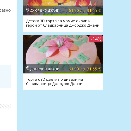
бразно
61.90 лв. 31.65 €
ДЖОРДЖО ДЖАНИ
Детска 3D торта за момче с коли и
герои от Сладкарница Джорджо Джани
-14%
ване
61.90 лв. 31.65 €
ДЖОРДЖО ДЖАНИ
Торта с 3D цветя по дизайн на
Сладкарница Джорджо Джани