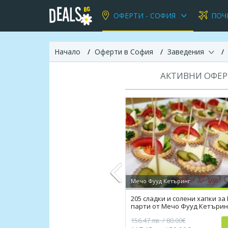
ОФЕРТИ - СОФИЯ
ПОЧ
Начало
Оферти в София
Заведения
АКТИВНИ ОФЕР
Мечо Фууд Кетъринг
205 сладки и солени хапки за
парти от Мечо Фууд Кетърин
Previous
156.47 лв. / 80.00€