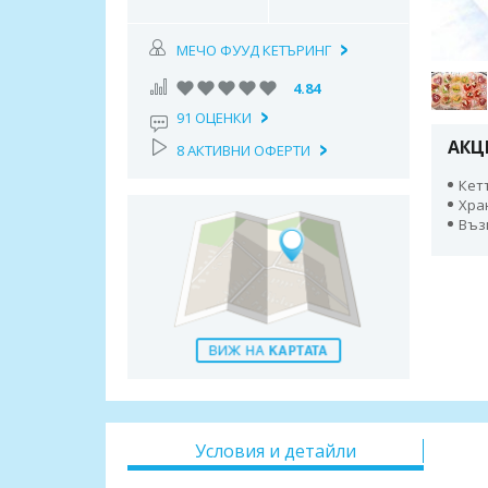
МЕЧО ФУУД КЕТЪРИНГ
4.84
91 ОЦЕНКИ
АКЦ
8 АКТИВНИ ОФЕРТИ
Кет
Хра
Въз
Условия и детайли