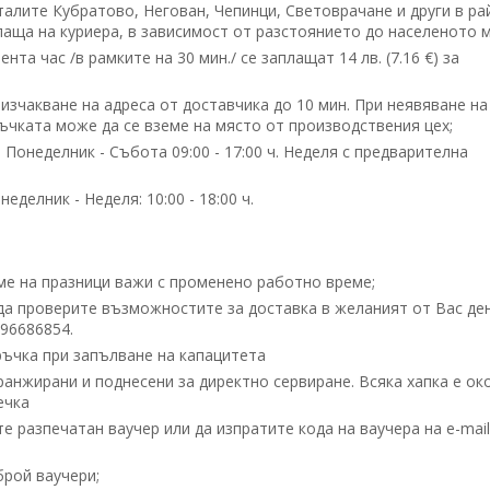
талите Кубратово, Негован, Чепинци, Световрачане и други в ра
аща на куриера, в зависимост от разстоянието до населеното м
та час /в рамките на 30 мин./ се заплащат 14 лв. (7.16 €) за
изчакване на адреса от доставчика до 10 мин. При неявяване на
ръчката може да се вземе на място от производствения цех;
Понеделник - Събота 09:00 - 17:00 ч. Неделя с предварителна
делник - Неделя: 10:00 - 18:00 ч.
еме на празници важи с променено работно време;
да проверите възможностите за доставка в желаният от Вас ден
896686854.
ъчка при запълване на капацитета
ранжирани и поднесени за директно сервиране. Всяка хапка е ок
ечка
 разпечатан ваучер или да изпратите кода на ваучера на e-mail
брой ваучери;