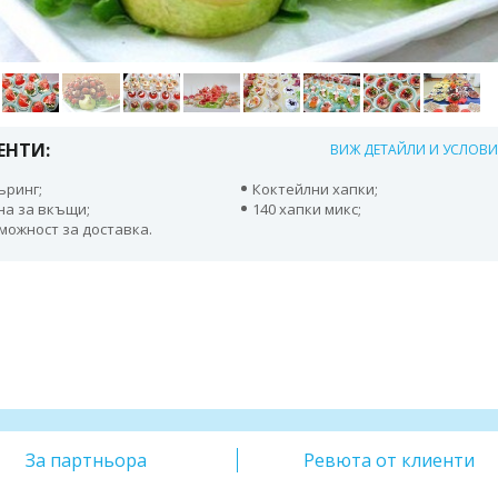
ЕНТИ:
ВИЖ ДЕТАЙЛИ И УСЛОВ
ъринг;
Коктейлни хапки;
на за вкъщи;
140 хапки микс;
можност за доставка.
За партньора
Ревюта от клиенти