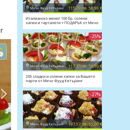
8.90€
115.20лв. / 58.90€
115.20 лв. 58.90 €
Мечо Фууд Кетъринг
Италианско меню! 100 бр. солени
хапки и тарталети + ПОДАРЪК от Мечо
Фууд Кетъринг
г
-25%
117.15 лв. 59.90 €
Мечо Фууд Кетъринг
205 сладки и солени хапки за Вашето
парти от Мечо Фууд Кетъринг
-27%
107.57 лв. 55.00 €
Мечо Фууд Кетъринг