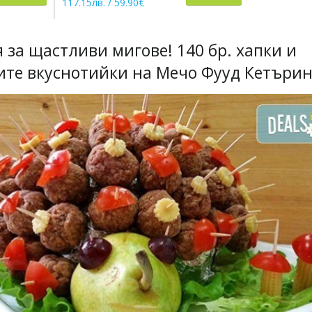
117.15лв. / 59.90€
56.52лв. / 2
за щастливи мигове! 140 бр. хапки и
ките вкуснотийки на Мечо Фууд Кетърин