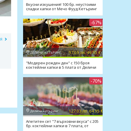
Вкусни изкушения! 100 бр. неустоими
сладки хапки от Мечо Фууд Кетъринг
-67%
ИЯ
97.69 лв. 49.95 €
ДЕЛИЧИ КЕТЪРИНГ.
"Модерен рожден ден" с 150 броя
коктейлни хапки в 5 плата от Деличи
кетъринг
-70%
127.03 лв. 64.95 €
Деличи кетъринг
Апетитен сет "7 върховни вкуса" с 205
бр. коктейлни хапки в 7 плата, от
Деличи кетъринг