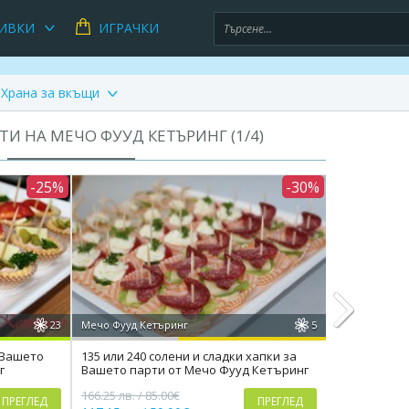
ИВКИ
ИГРАЧКИ
Храна за вкъщи
ТИ НА МЕЧО ФУУД КЕТЪРИНГ (
1
/
4
)
-25%
-30%
23
Мечо Фууд Кетъринг
5
Мечо Фууд Ке
 Вашето
135 или 240 солени и сладки хапки за
Супер кетъри
г
Вашето парти от Мечо Фууд Кетъринг
коктейлни х
Next
Кетъринг
166.25 лв. / 85.00€
78.23 лв. / 40
ПРЕГЛЕД
ПРЕГЛЕД