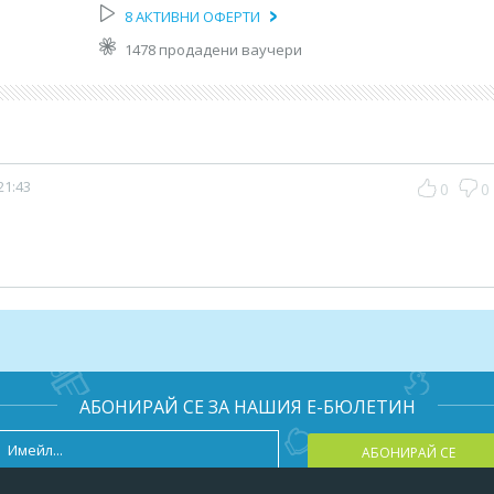
8 АКТИВНИ ОФЕРТИ
и плод
1478 продадени ваучери
мел
: 50 броя - за 45лв.Всеки клиент с ваучер може
сладки изкушения в чашки (10 броя от 1 вид) за
21:43
0
0
т с течен шоколад Рафаело и поръсен с фъстъци
да
АБОНИРАЙ СЕ ЗА НАШИЯ Е-БЮЛЕТИН
 течен шоколад боено и поръска шамфъстък
АБОНИРАЙ СЕ
и кюфтенца с подправки, царевички и чери