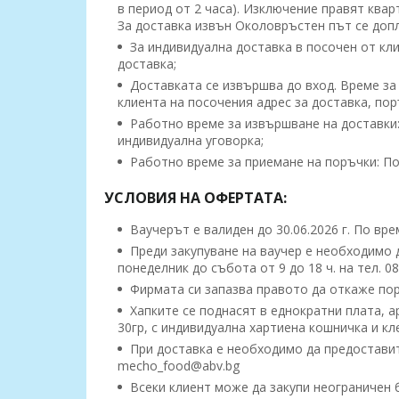
в период от 2 часа). Изключение правят квар
За доставка извън Околовръстен път се допл
За индивидуална доставка в посочен от клиен
доставка;
Доставката се извършва до вход. Време за 
клиента на посочения адрес за доставка, по
Работно време за извършване на доставки: 
индивидуална уговорка;
Работно време за приемане на поръчки: Поне
УСЛОВИЯ НА ОФЕРТАТА:
Ваучерът е валиден до 30.06.2026 г. По вр
Преди закупуване на ваучер е необходимо 
понеделник до събота от 9 до 18 ч. на тел. 0
Фирмата си запазва правото да откаже пор
Хапките се поднасят в еднократни плата, а
30гр, с индивидуална хартиена кошничка и кл
При доставка е необходимо да предоставите
mecho_food@abv.bg
Всеки клиент може да закупи неограничен 