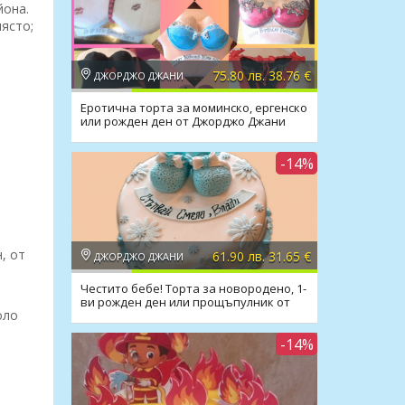
йона.
ясто;
75.80 лв. 38.76 €
ДЖОРДЖО ДЖАНИ
Еротична торта за моминско, ергенско
или рожден ден от Джорджо Джани
-14%
, от
61.90 лв. 31.65 €
ДЖОРДЖО ДЖАНИ
Честито бебе! Торта за новородено, 1-
ви рожден ден или прощъпулник от
оло
Джорджо Джани
-14%