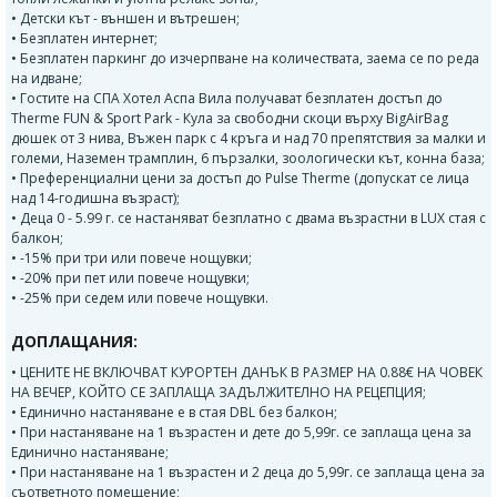
• Детски кът - външен и вътрешен;
• Безплатен интернет;
• Безплатен паркинг до изчерпване на количествата, заема се по реда
на идване;
• Гостите на СПА Хотел Аспа Вила получават безплатен достъп до
Therme FUN & Sport Park - Кула за свободни скоци върху BigAirBag
дюшек от 3 нива, Въжен парк с 4 кръга и над 70 препятствия за малки и
големи, Наземен трамплин, 6 пързалки, зоологически кът, конна база;
• Преференциални цени за достъп до Pulse Therme (допускат се лица
над 14-годишна възраст);
• Деца 0 - 5.99 г. се настаняват безплатно с двама възрастни в LUX стая с
балкон;
• -15% при три или повече нощувки;
• -20% при пет или повече нощувки;
• -25% при седем или повече нощувки.
ДОПЛАЩАНИЯ:
• ЦЕНИТЕ НЕ ВКЛЮЧВАТ КУРОРТЕН ДАНЪК В РАЗМЕР НА 0.88€ НА ЧОВЕК
НА ВЕЧЕР, КОЙТО СЕ ЗАПЛАЩА ЗАДЪЛЖИТЕЛНО НА РЕЦЕПЦИЯ;
• Единично настаняване е в стая DBL без балкон;
• При настаняване на 1 възрастен и дете до 5,99г. се заплаща цена за
Единично настаняване;
• При настаняване на 1 възрастен и 2 деца до 5,99г. се заплаща цена за
съответното помещение;