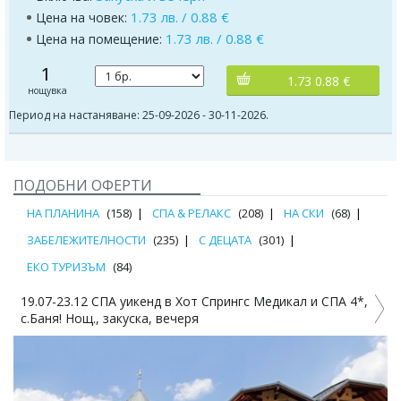
1.73 лв. / 0.88 €
Цена на човек:
1.73 лв. / 0.88 €
Цена на помещение:
1
1.73 0.88 €
нощувка
Период на настаняване: 25-09-2026 - 30-11-2026.
ПОДОБНИ ОФЕРТИ
НА ПЛАНИНА
(158)
СПА & РЕЛАКС
(208)
НА СКИ
(68)
ЗАБЕЛЕЖИТЕЛНОСТИ
(235)
С ДЕЦАТА
(301)
ЕКО ТУРИЗЪМ
(84)
19.07-23.12 СПА уикенд в Хот Спрингс Медикал и СПА 4*,
Д
с.Баня! Нощ., закуска, вечеря