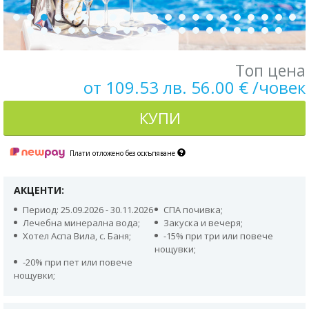
Топ цена
от 109.53 лв. 56.00 € /човек
КУПИ
Плати отложено без оскъпяване
АКЦЕНТИ:
Период: 25.09.2026 - 30.11.2026
СПА почивка;
Лечебна минерална вода;
Закуска и вечеря;
Хотел Аспа Вила, с. Баня;
-15% при три или повече
нощувки;
-20% при пет или повече
нощувки;