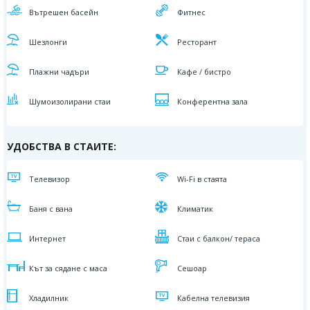
Вътрешен басейн
Фитнес
Шезлонги
Ресторант
Плажни чадъри
Кафе / бистро
Шумоизолирани стаи
Конферентна зала
УДОБСТВА В СТАИТЕ:
Телевизор
Wi-Fi в стаята
Баня с вана
Климатик
Интернет
Стаи с балкон/ тераса
Кът за сядане с маса
Сешоар
Хладилник
Кабелна телевизия