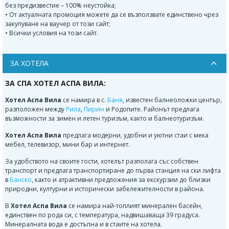
без предизвестие – 100% неустойка;
• От актуалната промоция можете да се възползвате единствено чрез
закупуване на ваучер от този сайт;
• Всички условия на този сайт.
ЗА ХОТЕЛА
ЗА СПА ХОТЕЛ АСПА ВИЛА:
Хотел Аспа Вила
се намира в с.
Баня
, известен балнеоложки център,
разположен между
Рила
,
Пирин
и Родопите. Районът предлага
възможности за зимен и летен туризъм, както и балнеотуризъм.
Хотел Аспа Вила
предлага модерни, удобни и уютни стаи с мека
мебел, телевизор, мини бар и интернет.
За удобството на своите гости, хотелът разполага със собствен
транспорт и предлага транспортиране до първа станция на ски лифта
в
Банско
, както и атрактивни предложения за екскурзии до близки
природни, културни и исторически забележителности в района.
В
Хотел Аспа Вила
се намира най-топлият минерален басейн,
единствен по рода си, с температура, надвишаваща 39 градуса.
Минералната вода е достъпна и в стаите на хотела.