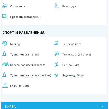
Отопление
Баня с душ
Прозорци (отваряеми)
СПОРТ И РАЗВЛЕЧЕНИЯ:
Билярд
Тенис на маса
Туристическа пътека
Тенис корт (в хотела)
Колела под наем (в хотела)
Ски (до 5 км)
Туристическа пътека (до 2 км)
Яздене (до 5 км)
Голф (до 5 км)
КАРТА