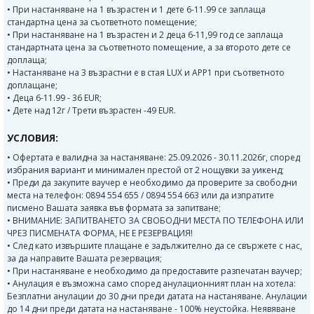
• При настаняване на 1 възрастен и 1 дете 6-11.99 се заплаща
стандартна цена за съответното помещение;
• При настаняване на 1 възрастен и 2 деца 6-11,99 год се заплаща
стандартната цена за съответното помещение, а за второто дете се
доплаща;
• Настаняване на 3 възрастни е в стая LUX и APP1 при съответното
доплащане;
• Деца 6-11.99 - 36 EUR;
• Дете над 12г / Трети възрастен -49 EUR.
УСЛОВИЯ:
• Офертата е валидна за настаняване: 25.09.2026 - 30.11.2026г, според
избрания вариант и минимален престой от 2 нощувки за уикенд;
• Преди да закупите ваучер е необходимо да проверите за свободни
места на телефон: 0894 554 655 / 0894 554 663 или да изпратите
писмено Вашата заявка във формата за запитване;
• ВНИМАНИЕ: ЗАПИТВАНЕТО ЗА СВОБОДНИ МЕСТА ПО ТЕЛЕФОНА ИЛИ
ЧРЕЗ ПИСМЕНАТА ФОРМА, НЕ Е РЕЗЕРВАЦИЯ!
• След като извършите плащане е задължително да се свържете с нас,
за да направите Вашата резервация;
• При настаняване е необходимо да предоставите разпечатан ваучер;
• Анулация е възможна само според анулационният план на хотела:
Безплатни анулации до 30 дни преди датата на настаняване. Анулации
до 14 дни преди датата на настаняване - 100% неустойка. Неявяване