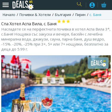
Начало
Почивки & Хотели
България
Пирин
с. Баня
USER
Спа Хотел Аспа Вила, с. Баня
Насладете се на перфектната почивка в хотел Аспа Вила 3*,
с.Баня! Нощувка със закуска и вечеря, басейн с лечебна
минерална вода, джакузи, сауна, парна баня, душ ведро,
-15%. -20%, -25% при 3+, 5+ или 7+ нощувки, безплатно за
деца до 5.99 г.