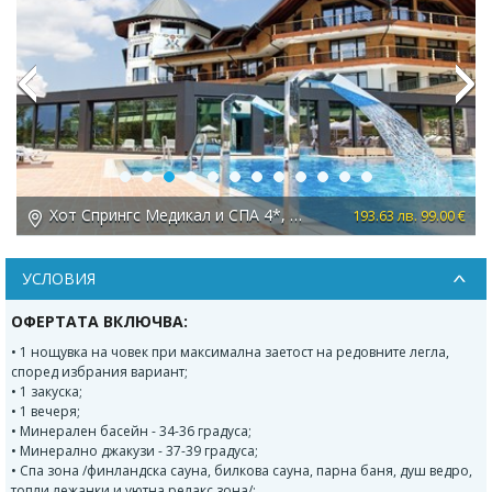
Previous
Next
Хот Спрингс Медикал и СПА 4*, с. Баня
 €
193.63 лв. 99.00 €
УСЛОВИЯ
ОФЕРТАТА ВКЛЮЧВА:
• 1 нощувка на човек при максимална заетост на редовните легла,
според избрания вариант;
• 1 закуска;
• 1 вечеря;
• Минерален басейн - 34-36 градуса;
• Минерално джакузи - 37-39 градуса;
• Спа зона /финландска сауна, билкова сауна, парна баня, душ ведро,
топли лежанки и уютна релакс зона/;