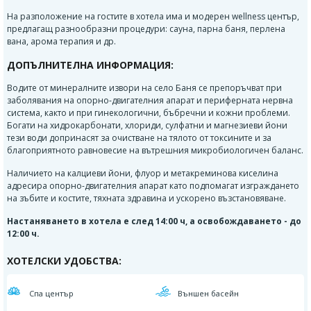
На разположение на гостите в хотела има и модерен wellness център,
предлагащ разнообразни процедури: сауна, парна баня, перлена
вана, арома терапия и др.
ДОПЪЛНИТЕЛНА ИНФОРМАЦИЯ:
Водите от минералните извори на село Баня се препоръчват при
заболявания на опорно-двигателния апарат и периферната нервна
система, както и при гинекологични, бъбречни и кожни проблеми.
Богати на хидрокарбонати, хлориди, сулфатни и магнезиеви йони
тези води допринасят за очистване на тялото от токсините и за
благоприятното равновесие на вътрешния микробиологичен баланс.
Наличието на калциеви йони, флуор и метакреминова киселина
адресира опорно-двигателния апарат като подпомагат изграждането
на зъбите и костите, тяхната здравина и ускорено възстановяване.
Настаняването в хотела е след 14:00 ч, а освобождаването - до
12:00 ч.
ХОТЕЛСКИ УДОБСТВА:
Спа център
Външен басейн