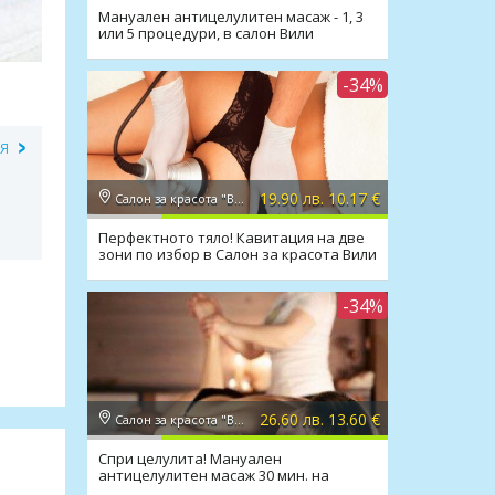
Мануален антицелулитен масаж - 1, 3
или 5 процедури, в салон Вили
-34%
ИЯ
19.90 лв. 10.17 €
Салон за красота "Вили"
Перфектното тяло! Кавитация на две
зони по избор в Салон за красота Вили
-34%
26.60 лв. 13.60 €
Салон за красота "Вили"
Спри целулита! Мануален
антицелулитен масаж 30 мин. на
всички зони в Салон Вили