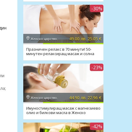
-30%
дин
49.00 лв. 25.05 €
Женско царство.
Празничен релакс в 70 минути! 50-
минутен релаксиращ масаж и солна
стая в Женско Царство
-23%
или
ла;
44.90 лв. 22.96 €
Женско царство.
Имуностимулиращ масаж с магнезиево
олио и билкови масла в Женско
Царство Център
-42%