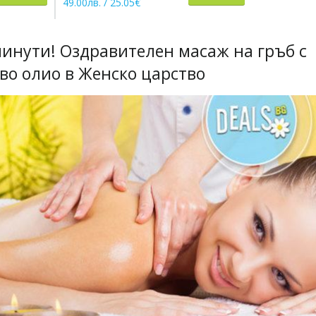
49.00лв. / 25.05€
25.90лв. / 1
 минути! Оздравителен масаж на гръб с
во олио в Женско царство