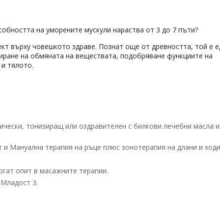
собността на уморените мускули нараства от 3 до 7 пъти?
кт върху човешкото здраве. Познат още от древността, той е е
лиране на обмяната на веществата, подобряване функциите на
 и тялото.
сически, тонизиращ или оздравителен с билкови лечебни масла 
 и Мануална терапия на ръце плюс зонотерапия на длани и ходи
огат опит в масажните терапии.
 Младост 3.