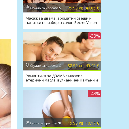
3.24€
28.50лв. / 14.57€
79.90 лв. 40.85 €
Студио за красота Secret Vision
Масаж за двама, ароматни свещи и
напитки по избор в салон Secret Vision
-39%
88.90 лв. 45.45 €
Студио за красота Secret Vision
Романтика за ДВАМА с масаж с
етерични масла, вулканични камъни и
вино в Secret Vision
-43%
19.90 лв. 10.17 €
Салон за красота "Вили"