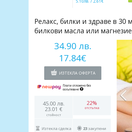
5.10лв. / 2.61€
Релакс, билки и здраве в 30
билкови масла или магнезие
34.90 лв.
17.84€
ИЗТЕКЛА ОФЕРТА
Плати отложено без
оскъпяване
22%
45.00 лв.
23.01 €
отстъпка
стойност
Изтекла сделка
23
закупени