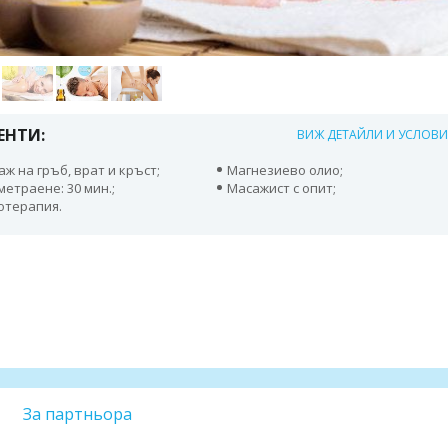
ЕНТИ:
ВИЖ ДЕТАЙЛИ И УСЛОВ
ж на гръб, врат и кръст;
Магнезиево олио;
метраене: 30 мин.;
Масажист с опит;
отерапия.
За партньора