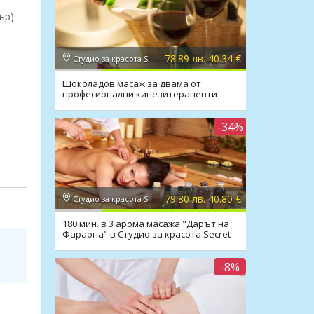
ър)
78.89 лв. 40.34 €
Студио за красота Secret Vision
Шоколадов масаж за двама от
професионални кинезитерапевти
-34%
и
79.80 лв. 40.80 €
Студио за красота Secret Vision
ията
180 мин. в 3 арома масажа "Дарът на
Фараона" в Студио за красота Secret
Vision
-8%