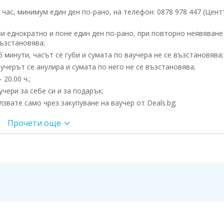
ас, минимум един ден по-рано, на телефон: 0878 978 447 (Цент
и еднократно и поне един ден по-рано, при повторно неявяване
възстановява;
 минути, часът се губи и сумата по ваучера не се възстановява;
учерът се анулира и сумата по него не се възстановява;
20.00 ч.;
чери за себе си и за подарък;
вате само чрез закупуване на ваучер от Deals.bg;
онален терапевт с богат опит в масажните лечебни практики 
Прочети още
и и етерични масла от жасмин, люляк или цитруси.
При ароматерап
ето за релакс и ефекта на етеричните масла;
сла със златни микро частици.
асаж
се извършва с лечебни билкови масла.