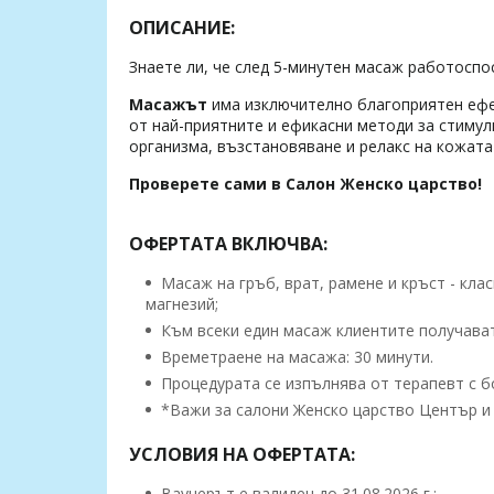
ОПИСАНИЕ:
Знаете ли, че след 5-минутен масаж работоспо
Масажът
има изключително благоприятен ефе
от най-приятните и ефикасни методи за стиму
организма, възстановяване и релакс на кожата
Проверете сами в Салон Женско царство!
ОФЕРТАТА ВКЛЮЧВА:
Масаж на гръб, врат, рамене и кръст - кла
магнезий;
Към всеки един масаж клиентите получават
Времетраене на масажа: 30 минути.
Процедурата се изпълнява от терапевт с б
*Важи за салони Женско царство Център и
УСЛОВИЯ НА ОФЕРТАТА:
Ваучерът е валиден до 31.08.2026 г.;