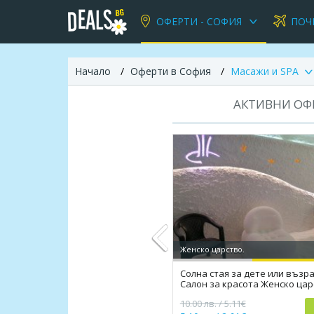
ОФЕРТИ - СОФИЯ
ПОЧ
Начало
Оферти в София
Масажи и SPA
АКТИВНИ ОФЕ
Женско царство.
Солна стая за дете или възра
Салон за красота Женско цар
Previous
10.00 лв. / 5.11€