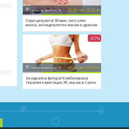
са”-
55.00 лв. 28.12 €
Салон за красота "Вили"
 и
Спри целулита! 90 мин. гипс клин
маска, антицвлулитен масаж и дренаж
в Салон Вили
-61%
45.00 лв. 23.01 €
Салон за красота "Вили"
За идеална фигура! Комбинирана
вие –
терапия кавитация, RF, масаж в Салон
Вили
жните