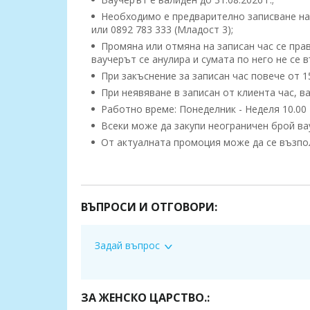
Необходимо е предварително записване на ч
или 0892 783 333 (Младост 3);
Промяна или отмяна на записан час се прав
ваучерът се анулира и сумата по него не се 
При закъснение за записан час повече от 15
При неявяване в записан от клиента час, ва
Работно време: Понеделник - Неделя 10.00 - 
Всеки може да закупи неограничен брой вау
От актуалната промоция може да се възполз
Масажът се извършва от квалифициран професи
терапии!
*
ВЪПРОСИ И ОТГОВОРИ:
Арома масажът
се прави с еко спа продукт
се използва био арома лампа за подсилване на усещан
*
Тонизиращият масаж
се прави с немски ма
Задай въпрос
*
Оздравителният лечебен релаксиращ м
Повече за масажа:
ЗА ЖЕНСКО ЦАРСТВО.: