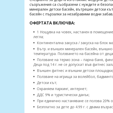
съоръжения са съобразени с нуждите и безопа
минерален детски басейн, вътрешен детски кът
басейн с пързалки за незабравими водни забав
ОФЕРТАТА ВКЛЮЧВА:
1 Нощувка на човек, настанен в помещение
легла;
Континентална закуска / закуска на блок ма
Вътр. и външен минерален басейн, външно
температура. Ползването на басейна от деца 
Ползване на термо зона – парна баня, финла
Деца под 14 г. не се допускат във фитнес зал
Външен фитнес и външни детски площадки
Ползване на игрища за волейбол, бадминто
Детски кът;
Охраняем паркинг, интернет;
ДДС 9% и туристически данък;
При единично настаняване се ползва 20% о
Безплатно за дете до 4.99 г. с двама възрас