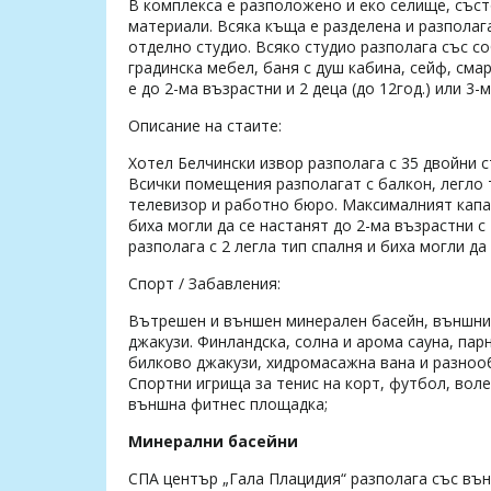
В комплекса е разположено и еко селище, съст
материали. Всяка къща е разделена и разполаг
отделно студио. Всяко студио разполага със со
градинска мебел, баня с душ кабина, сейф, сма
е до 2-ма възрастни и 2 деца (до 12год.) или 3-
Описание на стаите:
Хотел Белчински извор разполага с 35 двойни с
Всички помещения разполагат с балкон, легло т
телевизор и работно бюро. Максималният капаци
биха могли да се настанят до 2-ма възрастни с
разполага с 2 легла тип спалня и биха могли да
Спорт / Забавления:
Вътрешен и външен минерален басейн, външни
джакузи. Финландска, солна и арома сауна, пар
билково джакузи, хидромасажна вана и разнооб
Спортни игрища за тенис на корт, футбол, вол
външна фитнес площадка;
Минерални басейни
СПА център „Гала Плацидия“ разполага със външ