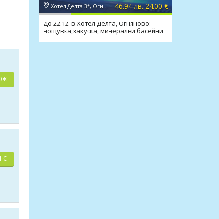
46.94 лв. 24.00 €
Хотел Делта 3*, Огняново
До 22.12. в Хотел Делта, Огняново:
нощувка,закуска, минерални басейни
и релакс зона
0 €
1 €