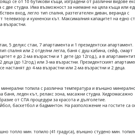
оящо се от 10 бутикови къщи, изградени от различни видове ек
а с две студиа. Има възможност за наемане на цяла къща или е
бствен вход, легло тип спалня, разтегателен диван, веранда с
рт телевизор и кухненски кът. Максималния капацитет на едно с
ма възрастни.
таи, 5 делукс стаи, 7 апартамента и 1 президентски апартамент.
ип спалня или 2 отделни легла, баня с душ кабина, сейф, смарт
тет е до 2-ма възрастни и 1 дете (до 12год.), а в апартаменти
 2 деца (до 12год.) или 3-ма възрастни. Президентският апартаме
 се настанят до 4-ма възрaстни или 2-ма възрастни и 2 деца.
 минерални топила с различна температура и външно минералн
на баня, леден кът, релакс зона, масажни студиа. Хидромасажно
разие от СПА процедури за красота и дълголетие.
ейбол, баскетбол и бадминтон. На разположение на гостите са 
но топло мин. топило (41 градуса), външно студено мин. топил