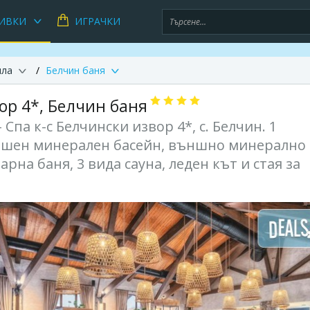
ИВКИ
ИГРАЧКИ
ила
Белчин баня
ор 4*, Белчин баня
Спа к-с Белчински извор 4*, с. Белчин. 1
външен минерален басейн, външно минерално
арна баня, 3 вида сауна, леден кът и стая за