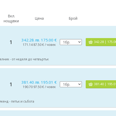
Вкл.
Цена
Брой
нощувки
342.28 лв. 175.00 €
1
342.28 | 175.0
171.14 87.50 € / човек
елник - от неделя до четвъртък
381.40 лв. 195.01 €
1
381.40 | 195.0
190.70 97.50 € / човек
икенд - петък и събота