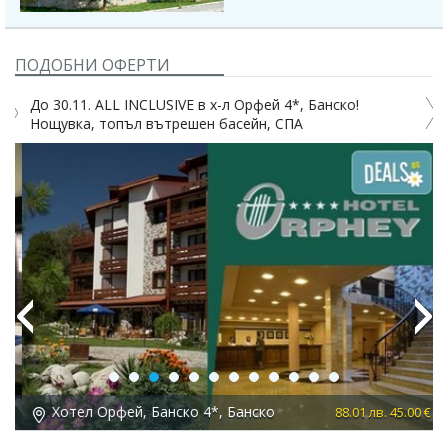
ПОДОБНИ ОФЕРТИ
До 30.11. ALL INCLUSIVE в х-л Орфей 4*, Банско!
Нощувка, топъл вътрешен басейн, СПА
н
Previous
Next
Хотел Орфей, Банско 4*, Банско
 €
88.01 лв. 45.00 €