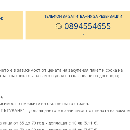
ТЕЛЕФОН ЗА ЗАПИТВАНИЯ ЗА РЕЗЕРВАЦИИ
И:
0894554655
-
то е в зависимост от цената на закупения пакет и срока на
 застраховка става само в деня на сключване на договора;
а;
исимост от мерките на съответната страна.
ТУВАНЕ" - доплащането е в зависимост от цената на закупе
лица от 65 до 70 год. - доплащане 10 лв (5.11 €);
лица от 70 до 80 год. - доплащане 15 лв (7.67 €);