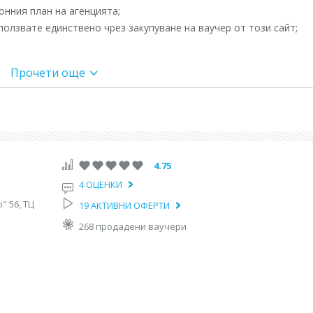
нния план на агенцията;
олзвате единствено чрез закупуване на ваучер от този сайт;
Прочети още
вш &quot;Трафик Маркет&quot; (между Централна жп гара
4.75
4 ОЦЕНКИ
Санкт Петербург”.
" 56, ТЦ
19 АКТИВНИ ОФЕРТИ
268 продадени ваучери
но запитване /
 "Трафик Маркет", 15.00ч. от Пловдив - бензиностонция OMV до х