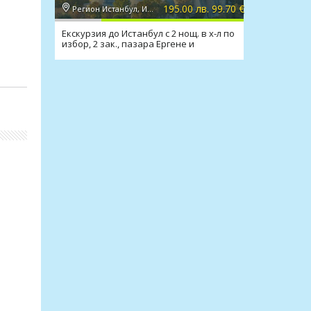
195.00 лв. 99.70 €
Регион Истанбул, Истанбул
Екскурзия до Истанбул с 2 нощ. в х-л по
избор, 2 зак., пазара Ергене и
транспорт
отел