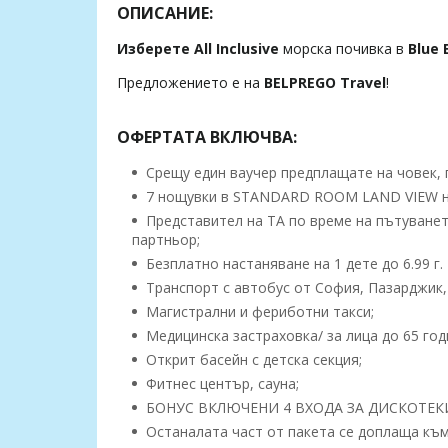
ОПИСАНИЕ:
Изберете All Inclusive
морска почивка в
Blue 
Предложението е на
BELPREGO Travel
!
ОФЕРТАТА ВКЛЮЧВА:
Срещу един ваучер предплащате на човек, п
7 нощувки в STANDARD ROOM LAND VIEW на ба
Представител на TA по време на пътуванет
партньор;
Безплатно настаняване на 1 дете до 6.99 г.
Транспорт с автобус от София, Пазарджик,
Магистрални и фериботни такси;
Медицинска застраховка/ за лица до 65 год
Открит басейн с детска секция;
Фитнес център, сауна;
БОНУС ВКЛЮЧЕНИ 4 ВХОДА ЗА ДИСКОТЕК
Останалата част от пакета се доплаща към 