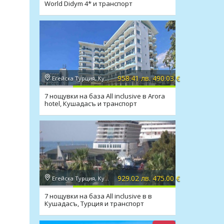
World Didym 4* и транспорт
958.41 лв. 490.03 €
Егейска Турция, Кушадасъ
7 нощувки на база All inclusive в Arora
hotel, Кушадасъ и транспорт
929.02 лв. 475.00 €
Егейска Турция, Кушадасъ
7 нощувки на база All inclusive в в
Кушадасъ, Турция и транспорт