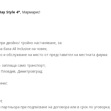
Bay Style 4*
, Мармарис!
ри двойно/ тройно настаняване, за:
за All Inclusive на човек;
о и обслужване на място от представител на местната фирма
 - заплаща само транспорт;
 Пловдив, Димитровград;
ини/;
И;
партньора при подписване на договора или в срок по уговорка;