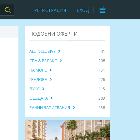
РЕГИСТРАЦИЯ
ВХОД
ПОДОБНИ ОФЕРТИ
ALL INCLUSIVE
41
СПА & РЕЛАКС
208
НА МОРЕ
151
ГРАДОВЕ
276
ЛУКС
115
С ДЕЦАТА
303
РАННИ ЗАПИСВАНИЯ
138
,
х-л Ramada Didim By
7 нощувки ULTRA ALL INCLUSIVE в EOS
k 4*: 7 нощ. ALL Inclusive и
BEACH RESORT 4*, Алания, Анталия и
транспорт
 385.00€
606.31лв. / 310.00€
ПРЕГЛЕД
ПРЕГЛЕД