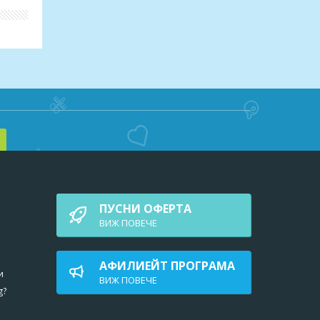
.
мо
ПУСНИ ОФЕРТА
умент
ВИЖ ПОВEЧЕ
е.
АФИЛИЕЙТ ПРОГРАМА
и
ВИЖ ПОВEЧЕ
ост
g?