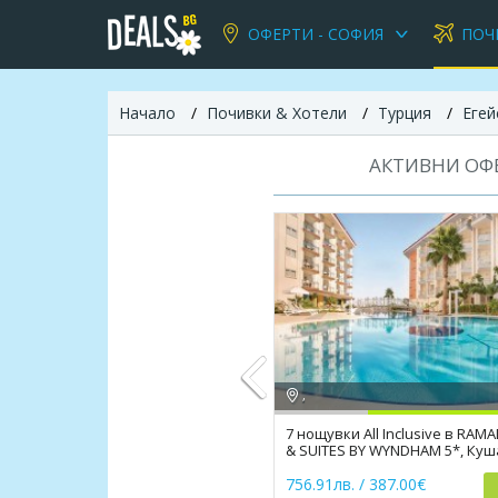
ОФЕРТИ - СОФИЯ
ПОЧ
Начало
Почивки & Хотели
Турция
Егей
АКТИВНИ ОФЕ
,
7 нощувки All Inclusive в RAM
& SUITES BY WYNDHAM 5*, Ку
Previous
756.91лв. / 387.00€