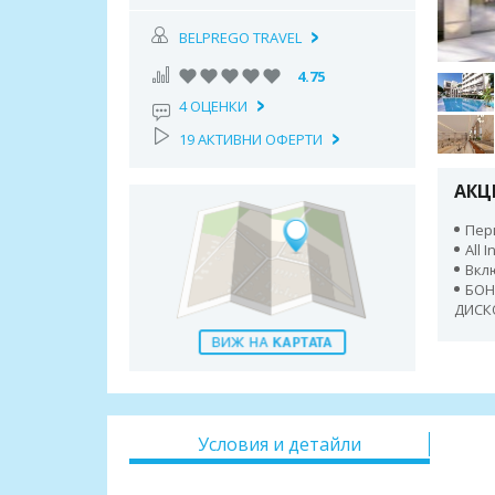
BELPREGO TRAVEL
4.75
4 ОЦЕНКИ
19 АКТИВНИ ОФЕРТИ
АКЦ
Пери
All 
Вкл
БОН
ДИСК
Условия и детайли