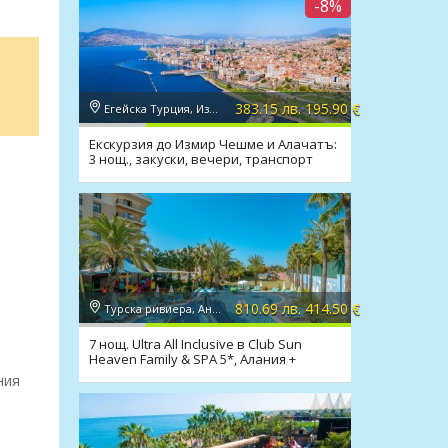
-8%
383.15 лв. 195.90 €
Егейска Турция, Измир
Екскурзия до Измир Чешме и Алачатъ:
3 нощ., закуски, вечери, транспорт
810.69 лв. 414.50 €
Турска ривиера, Анталия
7 нощ. Ultra All Inclusive в Club Sun
Heaven Family & SPA 5*, Алания +
транспорт
ния