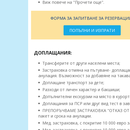
Виж повече на "Прочети още".
ФОРМА ЗА ЗАПИТВАНЕ ЗА РЕЗЕРВАЦИ
ПОПЪЛНИ И ИЗПРАТИ
ДОПЛАЩАНИЯ:
Трансферите от други населени места;
Застраховка отмяна на пътуване- доплащане
анулация. Възможност за добавяне на такава
Доплащане транспорт за дете;
Разходи от личен характер и бакшиши;
Допълнителни екскурзии на място в курорт
Доплащания за ПСР или друг вид тест в зав
ПРЕПОРЪЧВАМЕ ЗАСТРАХОВКА "ОТКАЗ ОТ ПЪ
пакет и срока на анулации.
Мед. застраховка, с покритие 10 000 евро за 
Мед. застраховка, с покритие 10 000 евро за 