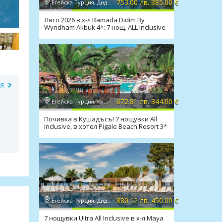
753.00 лв. 385.00 €
Егейска Турция, Дидим
Лято 2026 в х-л Ramada Didim By
Wyndham Akbuk 4*: 7 нощ. ALL Inclusive
и транспорт
ИЯ
672.81 лв. 344.00 €
Егейска Турция, Кушадасъ
Почивка в Кушадъсъ! 7 нощувки All
Inclusive, в хотел Pigale Beach Resort 3*
880.12 лв. 450.00 €
Егейска Турция, Дидим
7 нощувки Ultra All Inclusive в х-л Maya