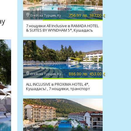
756.91 лв. 387.00 €
Егейска Турция, Кушадасъ
ay
7 нощувки All Inclusive в RAMADA HOTEL
& SUITES BY WYNDHAM 5*, Кушадасъ
886.00 лв. 453.00 €
Егейска Турция, Кушадасъ
ALL INCLUSIVE в PROXIMA HOTEL 4*,
Кушадасъ! , 7 нощувки, транспорт