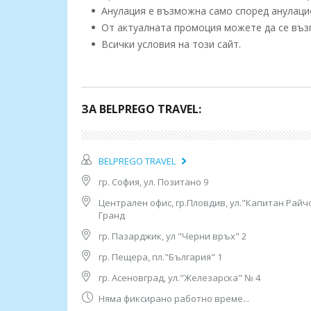
Анулация е възможна само според анулацио
От актуалната промоция можете да се възп
Всички условия на този сайт.
https://www.bluebaystyle.com/
ЗА BELPREGO TRAVEL:
Тръгване всеки петък от:
гр. София, гр. София, автогара “Сердика” - би
BELPREGO TRAVEL
София и Централна автогара)
гр.Пазарджик - (бен.Инсаойл Пазарджик)
гр. София, ул. Позитано 9
гр.Пловдив от бензиностонция OMW до хотел “
Централен офис, гр.Пловдив, ул."Капитан Райчо
гр.Димитровград - (бензиностанция Максойл )
Гранд
гр. Свиленград - (Ник Ойл Свиленград)
/с възможност и гр. Благоевград с предварител
гр. Пазарджик, ул "Черни връх" 2
гр. Пещера, пл."България" 1
Програма:
гр. Асеновград, ул."Железарска" № 4
1 ден:
Няма фиксирано работно време...
Тръгване в 13.00ч. от София, “Сердика” - бивш