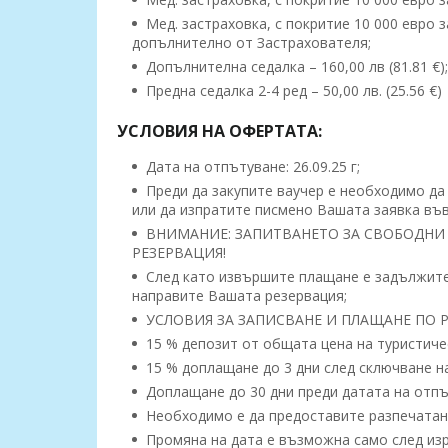
Мед. застраховка, с покритие 10 000 евро за
допълнително от Застрахователя;
Допълнителна седалка – 160,00 лв (81.81 €);
Предна седалка 2-4 ред – 50,00 лв. (25.56 €)
УСЛОВИЯ НА ОФЕРТАТА:
Дата на отпътуване: 26.09.25 г;
Преди да закупите ваучер е необходимо да 
или да изпратите писмено Вашата заявка във
ВНИМАНИЕ: ЗАПИТВАНЕТО ЗА СВОБОДНИ 
РЕЗЕРВАЦИЯ!
След като извършите плащане е задължител
направите Вашата резервация;
УСЛОВИЯ ЗА ЗАПИСВАНЕ И ПЛАЩАНЕ ПО РЕ
15 % депозит от общата цена на туристичес
15 % доплaщане до 3 дни след сключване н
Доплащане до 30 дни преди датата на отпъ
Необходимо е да предоставите разпечатан 
Промяна на дата е възможна само след изр