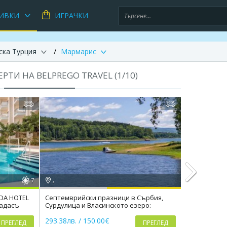
ИВКИ
ИГРАЧКИ
ска Турция
Мармарис
РТИ НА BELPREGO TRAVEL (
1
/
10
)
7
,
,
ADA HOTEL
Септемврийски празници в Сърбия,
Лято 2026 в 
шадасъ
Сурдулица и Власинското езеро:
Wyndham Akbu
Next
вечеря с жива музика
транспорт
293.38лв. / 150.00€
753.00лв. /
ПРЕГЛЕД
ПРЕГЛЕД