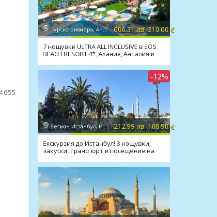
606.31 лв. 310.00 €
Турска ривиера, Анталия
7 нощувки ULTRA ALL INCLUSIVE в EOS
BEACH RESORT 4*, Алания, Анталия и
транспорт
-12%
4 655
212.99 лв. 108.90 €
Регион Истанбул, Истанбул
Екскурзия до Истанбул! 3 нощувки,
закуски, транспорт и посещение на
Одрин