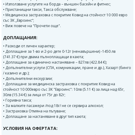
• Използване услугите на борда – външен басейн и фитнес;
• Пристанищни такси, Такса обслужване;
• Медицинска застраховка с покритие Ковид на стойност 10 000 евро
със ЗК „Евроинс“;
• Виж повече на "Прочети още".
ДОПЛАЩАНИЯ:
• Разходи от личен характер;
• Доплащане за 1-во и 2-ро дете 0-12г (ненавършени) -1450 лв
(741.37 €) при двама пълноплащащи в каюта;
• Доплащане за единично настаняване – 827лв (422.84 €);
• Допълнителни услуги (СПА, комуникации, пране и др.), Хазарт (бинго
/ казино и др.);
• Допълнителни екскурзии;
• Доплащане за медицинска застраховка с покритие Ковид на
стойност 10 000евро със ЗК "Евроинс": 10лв (5.11 €) за лица над 65г,
30лв (15.34 €) за лица от 75г до 82г;
• Горивна такса;
• За малките пасажери /под 18г/ не се сервира алкохол;
• Застраховка Отмяна на пътуване;
• Доплащане за настаняване в друг тип каюта;
УСЛОВИЯ НА ОФЕРТАТА: