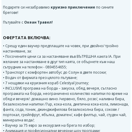
Подарете си незабравимо
круизно приключение
по сините
брегове!
Пътувайте с
Океан Травел!
ОФЕРТАТА ВКЛЮЧВА:
• Срещу един ваучер предплащате на човек, при двойно/ тройно
настаняване, за:
• Посочените цени са за настаняване във ВЪТРЕШНА каюта IA. При
желание за настаняване в друг тип каята, се обърнете към наш
сътрудник на телефон - 0894554655;
• Транспорт с комфортен автобус до Солун в двете посоки;
• Водач от фирмата през цялото пътуване;
• 7 нощувки на круизния кораб Celestyal Journey;
• INCLUSIVE програма на борда – закуска, обяд, вечеря, съгласно
програмата на борда, неограничено количество напитки по време на
обяд и вечеря/: домашно вино /червено, бяло, розе/, наливна бира,
безалкохолни напитки /7up, кока-кола, диетична кока-кола, лимонада,
фанта, сода, тоник, джинджифилова безалкохолна бира, сокове /
портокал, грейпфрут, ябълка, доматен/, кафе филтър, чай, студен чай,
минерална вода/;
• Ваучер за 75 евро за екскурзия на брега по избор;
• Анимация и професионални вечерни шоу програми;