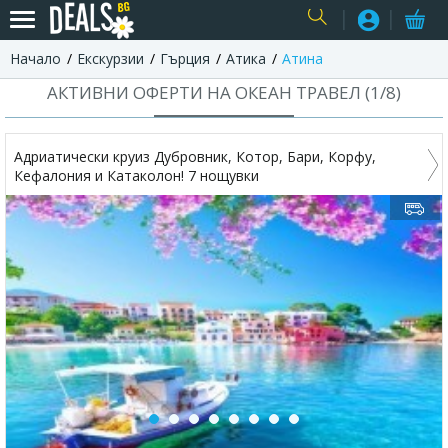
Начало
Екскурзии
Гърция
Атика
Атина
USER
АКТИВНИ ОФЕРТИ НА ОКЕАН ТРАВЕЛ (
1
/
8
)
Адриатически круиз Дубровник, Котор, Бари, Корфу,
Кефалония и Катаколон! 7 нощувки