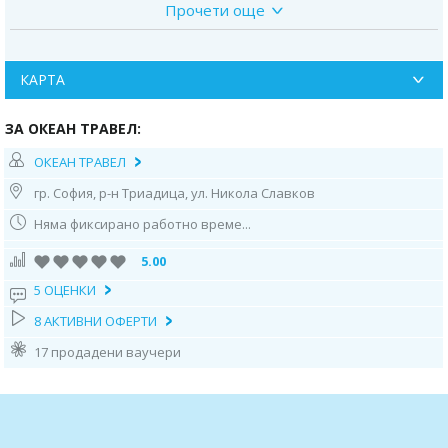
Прочети още
МАРШРУТ - Солун – Кушадасъ/Eфес– о. Крит - о. Санторини –
о.Миконос – о.Милос – Пирея /Атина – Солун
КАРТА
WSStandard room - Промоционална цена, валидна само за нови
резервации, направени в периода от 16.05 до 31.05.2023 г.
ЗА ОКЕАН ТРАВЕЛ:
Ден и
Пристанище
Пристига
Заминава
ОКЕАН ТРАВЕЛ
дестинация
гр. София, р-н Триадица, ул. Никола Славков
Няма фиксирано работно време...
Неделя
Солун
18.00 ч.
5.00
Понеделник
Кушадасъ
13.00 ч.
20.00 ч.
5 ОЦЕНКИ
8 АКТИВНИ ОФЕРТИ
Вторник
о. Крит
10.00 ч.
19.00 ч.
/Ираклион/
17 продадени ваучери
Сряда
о.Санторини
07.00ч
-