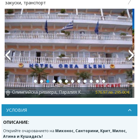
Ставрос, на плажовете със син флаг
Previous
Next
Северна Гърция, Аспровалта
 €
62.59 лв. 32.00 €
УСЛОВИЯ
ОПИСАНИЕ:
Открийте очарованието на
Миконос, Санторини, Крит, Милос,
Атина и Кушадасъ!