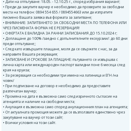
• Дати на отпътуване: 18.05. - 12.10.25 г., според избрания вариант;
• Преди да закупите ваучер е необходимо да проверите за свободни
места на телефон: 0894 554 655 / 0894554663 или да изпратите
писмено Вашата заявка във формата за запитване;
• ВНИМАНИЕ: ЗАПИТВАНЕТО ЗА СВОБОДНИ МЕСТА ПО ТЕЛЕФОНА ИЛИ
ЧРЕЗ ПИСМЕНАТА ФОРМА НЕ Е РЕЗЕРВАЦИЯ!
• ОФЕРТАТА Е ВАЛИДНА ЗА РАННИ ЗАПИСВАНИЯ ДО 15.10.2024 г;
• Доплащане до 100% /заедно с допълнителните екскурзии/: до 60 дни
преди отпътуване;;
• След като извършите плащане, моля да се свържете с нас, за да
направите Вашата резервация;
• ЗАПИСВАНЕ И СРОКОВЕ ЗА ПЛАЩАНЕ: пътуването се извършва с
лична карта или международен паспорт валидни поне 6 месеца след
края на круиза;
• За резервация са необходими три имена на латиница и ЕГН /на
човек/
• При подписване на договор е необходимо да предоставите
разпечатан ваучер;
• Промяна на дата е възможна само след изричното съгласие на
агенцията и наличие на свободни места;
• Анулация е възможна само според анулационния план на агенцията;
• От актуалната промоция можете да се възползвате единствено чрез
закупуване на ваучер от този сайт;
• Всички условия на този сайт.