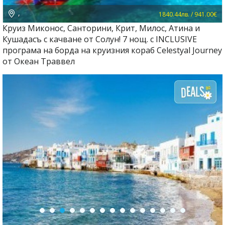
,
1840.44лв. / 941.00€
Круиз Миконос, Санторини, Крит, Милос, Атина и
Кушадасъ с качване от Солун! 7 нощ. с INCLUSIVE
програма на борда на круизния кораб Celestyal Journey
от Океан Траввел