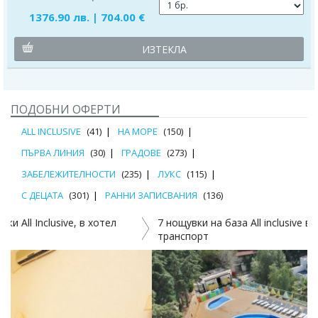
1376.90 лв. | 704.00 €
ИЗТЕКЛА
ПОДОБНИ ОФЕРТИ
ALL INCLUSIVE
(41)
НА МОРЕ
(150)
ПЪРВА ЛИНИЯ
(30)
ГРАДОВЕ
(273)
ЗАБЕЛЕЖИТЕЛНОСТИ
(235)
ЛУКС
(115)
С ДЕЦАТА
(301)
РАННИ ЗАПИСВАНИЯ
(136)
7 нощувки на база All inclusive в Arora hotel, Кушадасъ и
7
транспорт