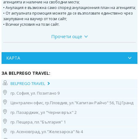
агенцията и наличие на свободни места;
• Анулация е възможна само според анулационния план на агенцията;
• От актуалната промоция можете да се възползвате единствено чрез
закупуване на ваучер от този сайт;
• Всички условия на този сайт.
Прочети още
Програма:
www.ramadahotelkusadasi.com/
Разположение:
КАРТА
Хотелът се намира на 70 км от летшщи Измир на 130 км. от летище
Милас, на 1 км. от центъра на Кушадасъ. Построен през 2018 г. на
ЗА BELPREGO TRAVEL:
обща
площ от 18 000 м².
BELPREGO TRAVEL
В стаите:
Хотелът разполога с общо 290 стаи, от които Superior Room
гр. София, ул. Позитано 9
(34 м²), Junior Family Room (53 м²), Family Room (71 м²). Всички стаи са
оборудвани с климатик, телевизор, телефон, баня с душ или вана,
Централен офис, гр.Пловдив, ул."Капитан Райчо" 56, ТЦ Гранд
сешоар, минибар, сейф (срещу заплащане), балкон, Wi-Fi интернет.
Почистване на стаите – всеки ден, смяна на бельото – 2 пъти в
гр. Пазарджик, ул "Черни връх" 2
седмицата, смяна на на кърпите – 3 пъти в седмицата.
гр. Пещера, пл."България" 1
На територията на хотела:
Основен ресторант, 2 а-ла-карт
гр. Асеновград, ул."Железарска" № 4
ресторанта (италиански, турски ), 5 бара, дискотека, открит басейн,
детски басейн , магазини, СПА център