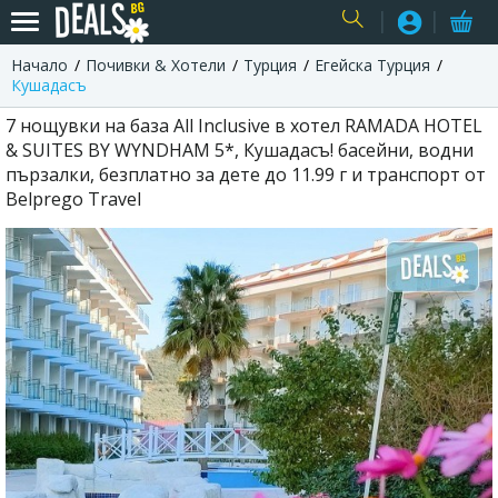
Начало
Почивки & Хотели
Турция
Егейска Турция
USER
Кушадасъ
7 нощувки на база All Inclusive в хотел RAMADA HOTEL
& SUITES BY WYNDHAM 5*, Кушадасъ! басейни, водни
пързалки, безплатно за дете до 11.99 г и транспорт от
Belprego Travel