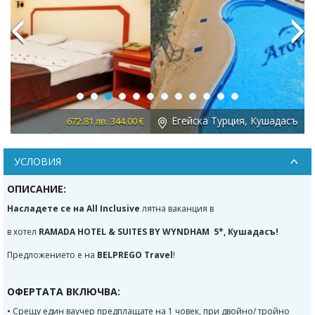
Previous
Next
Егейска Турция, Кушадасъ
 €
958.41 лв. 490.03 €
УСЛОВИЯ
ОПИСАНИЕ:
Насладете се на All Inclusive
лятна ваканция в
в хотел
RAMADA HOTEL & SUITES BY WYNDHAM 5*, Кушадасъ!
Предложението е на
BELPREGO Travel
!
ОФЕРТАТА ВКЛЮЧВА:
• Срещу един ваучер предплащате на 1 човек, при двойно/ тройно