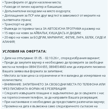
• Трансферите от други населени места;
• Разходи от личен характер и бакшиши;
• Допълнителни екскурзии на място в курорта;
• Доплащания за ПСР или друг вид тест в зависимост от мерките на
съответната страна;
• Транспорт на дете;
• Въвежда се горивна такса ЗА АВТОБУСНА ПРОГРАМА в размер на:
• 15 евро на човек за АЙВАЛЪК, КУШАДАСЪ И ДИДИМ;
• 20 евро на човек за БОДРУМ, МАРМАРИС, ФЕТИЕ, ЛАРА, БЕЛЕК, СИДЕ И
АЛАНИЯ;
УСЛОВИЯ НА ОФЕРТАТА:
• Дати на отпътуване: 01.05. - 02.10.26 г., според избрания вариант;
• Преди да закупите ваучер е необходимо да проверите за свободни
места на телефон 0894 554 655, 0894554663 или да изпратите писмено
Вашата заявка във формата за запитване;
• Местата за тази цена са ограничени и тя е валидна до изчерпване на
количествата;
• ВНИМАНИЕ: ЗАПИТВАНЕТО ЗА СВОБОДНИ МЕСТА ПО ТЕЛЕФОНА ИЛИ
ЧРЕЗ ПИСМЕНАТА ФОРМА НЕ Е РЕЗЕРВАЦИЯ!
• След като извършите плащане е задължително да се свържете с нас
на горепосочения телефон, за да направите Вашата резервация;
• При настаняване е необходимо да предоставите разпечатан ваучер;
• Промяна на дата е възможна само след изричното съгласие на