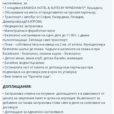
настаняване, за:
• 7 нощувки в RAMADA HOTEL & SUITES BY WYNDHAM 5*, Кушадасъ;
• Обслужване на място от представител на турския партньор;
• Транспорт с автобус от София, Пазарджик, Пловдив,
Димитровград(ГАЗПРОМ);
• Медицинска застраховка;
• Магистрални и фериботни такси;
• Безплатно настаняване на едно дете до 11.99 г, с двама
пълноплащащи. Заплаща само транспорт;
• Плаж – собствена пясъчна ивица на 2 км. от хотела. Функционира
безплатен шатъл до плажа. Чадъри и шезлонги на плажа и при
басейните – безплатно, плажни кърпи – безплатно;
• Детско меню, мини клуб, детски басейн, анимация;
• Басейни, водни пързалки;
• Останалата част от пакета се доплаща към партньора при
подписване на договора или в срок по уговорка;
• Виж повече на "Прочети още".
ДОПЛАЩАНИЯ:
• Застраховка отмяна на пътуване- доплащането е в зависимост от
цената на закупения пакет и срока на анулация. Възможност за
добавяне на такава застраховка става само в деня на сключване на
договора!
• Доплащане за единично настаняване;