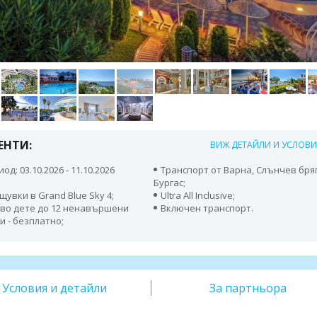
ЕНТИ:
ВИЖ ДЕТАЙЛИ И УСЛОВ
од: 03.10.2026 - 11.10.2026
Транспорт от Варна, Слънчев бряг
Бургас;
щувки в Grand Blue Sky 4;
Ultra All Inclusive;
во дете до 12 ненавършени
Включен транспорт.
и - безплатно;
Условия и детайли
За партньора