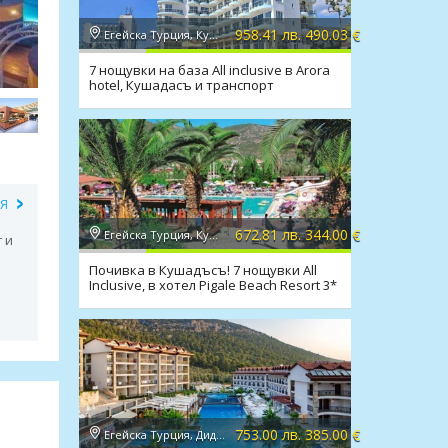
958.41 лв. 490.03 €
Егейска Турция, Кушадасъ
7 нощувки на база All inclusive в Arora
hotel, Кушадасъ и транспорт
ИЯ
672.81 лв. 344.00 €
Егейска Турция, Кушадасъ
 и
Почивка в Кушадъсъ! 7 нощувки All
Inclusive, в хотел Pigale Beach Resort 3*
753.00 лв. 385.00 €
Егейска Турция, Дидим