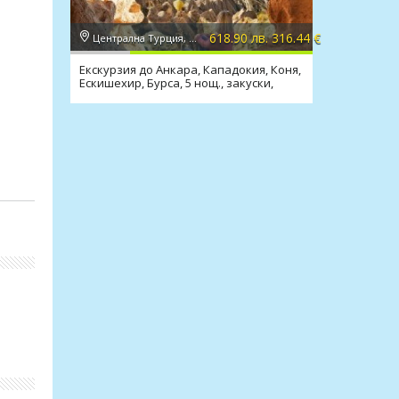
618.90 лв. 316.44 €
Централна Турция, Кападокия
Екскурзия до Анкара, Кападокия, Коня,
Ескишехир, Бурса, 5 нощ., закуски,
-
вечери, транспорт
пътя.
ходки
лни