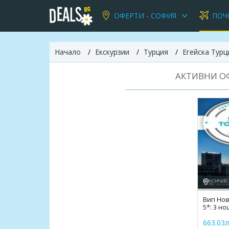
ОФЕРТИ - СОФИЯ
ПОЧ
Начало
Екскурзии
Турция
Егейска Турц
АКТИВНИ ОФ
,
Вип Нова
5*: 3 но
програ
663.03л