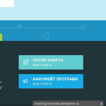
/
н.
но
,
ПУСНИ ОФЕРТА
ВИЖ ПОВEЧЕ
жа и
АФИЛИЕЙТ ПРОГРАМА
и
ВИЖ ПОВEЧЕ
g?
×
Deals.bg използва бисквитки за