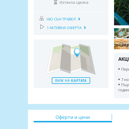
Изтекла сделка
НЮ СЪН ТРАВЕЛ
1 АКТИВНА ОФЕРТА
АКЦ
Пери
7 но
Пър
годин
Оферти и цени