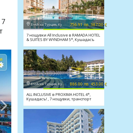
 7
756.91 лв. 387.00 €
Егейска Турция, Кушадасъ
т
7 нощувки All Inclusive в RAMADA HOTEL
& SUITES BY WYNDHAM 5*, Кушадасъ
886.00 лв. 453.00 €
Егейска Турция, Кушадасъ
ALL INCLUSIVE в PROXIMA HOTEL 4*,
Кушадасъ! , 7 нощувки, транспорт