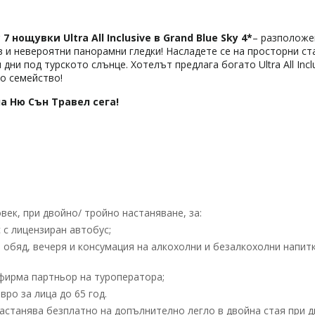
 нощувки Ultra All Inclusive в
Grand Blue Sky
4*
– разположе
в и невероятни панорамни гледки! Насладете се на просторни ст
дни под турското слънце. Хотелът предлага богато Ultra All Incl
то семейство!
а Ню Сън Травел сега!
ек, при двойно/ тройно настаняване, за:
 с лицензиран автобус;
ска, обяд, вечеря и консумация на алкохолни и безалкохолни напит
фирма партньор на туроператора;
рo за лица до 65 год.
астанява безплатно на допълнително легло в двойна стая при 