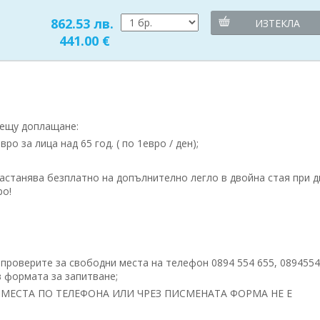
862.53 лв.
ИЗТЕКЛА
441.00 €
рещу доплащане:
o за лица над 65 год. ( по 1евро / ден);
астанява безплатно на допълнително легло в двойна стая при 
ро!
 проверите за свободни места на телефон 0894 554 655, 089455
 формата за запитване;
МЕСТА ПО ТЕЛЕФОНА ИЛИ ЧРЕЗ ПИСМЕНАТА ФОРМА НЕ Е