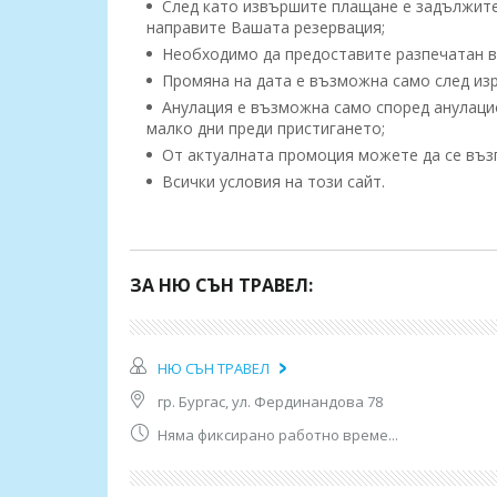
След като извършите плащане е задължител
направите Вашата резервация;
Необходимо да предоставите разпечатан ва
Промяна на дата е възможна само след изр
Анулация е възможна само според анулацион
малко дни преди пристигането;
От актуалната промоция можете да се възп
Всички условия на този сайт.
Програма:
1 ден - 03.10
Отпътуване следобед от Варна (ул.Антим I), от 
ЗА НЮ СЪН ТРАВЕЛ:
(бензиностанция OMV до хотел "Мираж"). Отпъ
2 ден -
04.11
-
Пристигане в Кушадасъ. Настаня
и шопинг.
3-ти до 8-ми ден:
Свободно време за плаж, р
НЮ СЪН ТРАВЕЛ
екскурзии (срещу заплащане).
гр. Бургас, ул. Фердинандова 78
9 ден:
Закуска. Освобождаване на стаите. Отпъ
Бургас, Слънчев бряг и Варна - посред нощ.
Няма фиксирано работно време...
Информация за хотела:
Намира се на 75 км от летище Измир, на 125 км