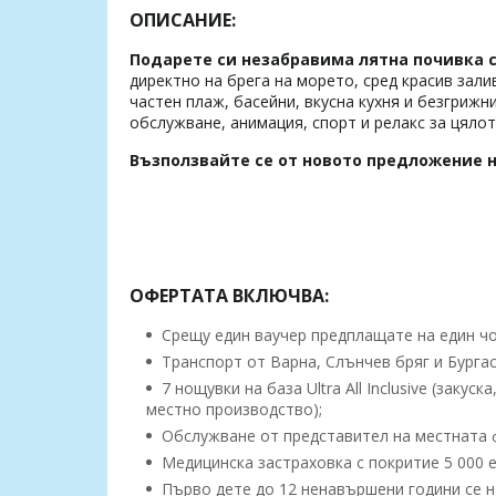
ОПИСАНИЕ:
Подарете си незабравима лятна почивка с 7
директно на брега на морето, сред красив зали
частен плаж, басейни, вкусна кухня и безгрижни 
обслужване, анимация, спорт и релакс за цяло
Възползвайте се от новото предложение н
ОФЕРТАТА ВКЛЮЧВА:
Срещу един ваучер предплащате на един чов
Транспорт от Варна, Слънчев бряг и Бургас
7 нощувки на база Ultra All Inclusive (заку
местно производство);
Обслужване от представител на местната 
Mедицинска застраховка с покритие 5 000 ев
Първо дете до 12 ненавършени години се н