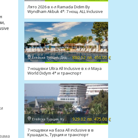
Лято 2026 в х-л Ramada Didim By
Wyndham Akbuk 4*: 7 нощ. ALL Inclusive
и транспорт
н
аи,
usive
880.12 лв. 450.00 €
Егейска Турция, Дидим
7 нощувки Ultra All Inclusive в х-л Maya
World Didym 4* и транспорт
ки
929.02 лв. 475.00 €
Егейска Турция, Кушадасъ
7 нощувки на база All inclusive в в
Кушадасъ, Турция и транспорт
двама