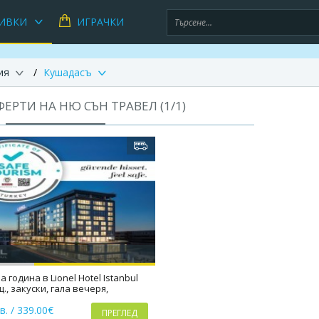
ИВКИ
ИГРАЧКИ
ия
Кушадасъ
ЕРТИ НА НЮ СЪН ТРАВЕЛ (
1
/
1
)
 година в Lionel Hotel Istanbul
щ., закуски, гала вечеря,
ма
в. / 339.00€
ПРЕГЛЕД