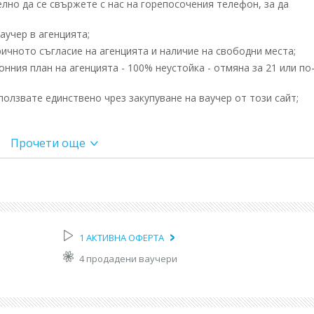
но да се свържете с нас на горепосочения телефон, за да
учер в агенцията;
ичното съгласие на агенцията и наличие на свободни места;
ния план на агенцията - 100% неустойка - отмяна за 21 или по
олзвате единствено чрез закупуване на ваучер от този сайт;
Прочети още
Слънчев бряг (бензиностанция Shell), от Бургас вечерта
туване към границата, преминаване. Нощен преход. Почивки по 
ване в хотела. Ултра Ол инклузив. Свободно време за плаж, раз
азходки и шопинг. Ултра Ол инклузив. Възможност за допълните
1 АКТИВНА ОФЕРТА
туване за България. Почивки по пътя. Пристигане в България в
4 продадени ваучери
 от летище Милас, на 3 км от центъра на Кушадасъ, на брега на