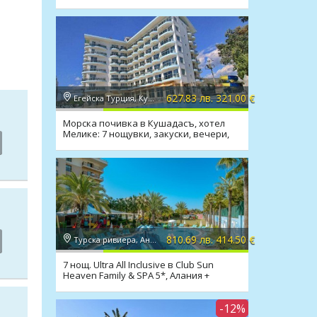
627.83 лв. 321.00 €
Егейска Турция, Кушадасъ
Морска почивка в Кушадасъ, хотел
Мелике: 7 нощувки, закуски, вечери,
810.69 лв. 414.50 €
Турска ривиера, Анталия
7 нощ. Ultra All Inclusive в Club Sun
Heaven Family & SPA 5*, Алания +
транспорт
-12%