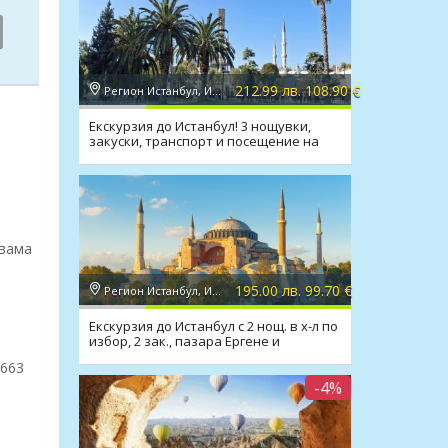
212.99 лв. 108.90 €
Регион Истанбул, Истанбул
Екскурзия до Истанбул! 3 нощувки,
закуски, транспорт и посещение на
Одрин
двама
195.00 лв. 99.70 €
Регион Истанбул, Истанбул
Екскурзия до Истанбул с 2 нощ. в х-л по
избор, 2 зак., пазара Ергене и
транспорт
4663
-4%