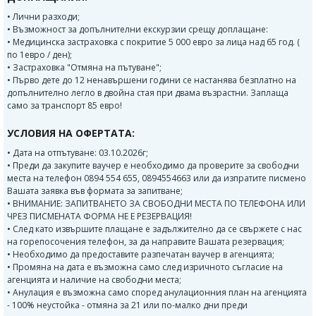
• Лични разходи;
• Възможност за допълнителни екскурзии срещу доплащане:
• Mедицинска застраховка с покритие 5 000 еврo за лица над 65 год. (
по 1евро / ден);
• Застраховка "Отмяна на пътуване";
• Първо дете до 12 ненавършени години се настанява безплатно на
допълнително легло в двойна стая при двама възрастни. Заплаща
само за транспорт 85 евро!
УСЛОВИЯ НА ОФЕРТАТА:
• Дата на отпътуване: 03.10.2026г;
• Преди да закупите ваучер е необходимо да проверите за свободни
места на телефон 0894 554 655, 0894554663 или да изпратите писмено
Вашата заявка във формата за запитване;
• ВНИМАНИЕ: ЗАПИТВАНЕТО ЗА СВОБОДНИ МЕСТА ПО ТЕЛЕФОНА ИЛИ
ЧРЕЗ ПИСМЕНАТА ФОРМА НЕ Е РЕЗЕРВАЦИЯ!
• След като извършите плащане е задължително да се свържете с нас
на горепосочения телефон, за да направите Вашата резервация;
• Необходимо да предоставите разпечатан ваучер в агенцията;
• Промяна на дата е възможна само след изричното съгласие на
агенцията и наличие на свободни места;
• Анулация е възможна само според анулационния план на агенцията
- 100% неустойка - отмяна за 21 или по-малко дни преди