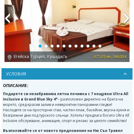
Previous
Next
Егейска Турция, Кушадасъ
 €
672.81 лв. 344.00 €
УСЛОВИЯ
ОПИСАНИЕ:
Подарете си незабравима лятна почивка с 7 нощувки Ultra All
Inclusive в
Grand Blue Sky
4*
– разположен директно на брега на
морето, сред красив залив и невероятни панорамни гледки!
Насладете се на просторни стаи, частен плаж, басейни, вкусна кухня и
безгрижни дни под турското слънце. Хотелът предлага богато Ultra All
Inclusive обслужване, анимация, спорт и релакс за цялото семейство!
Възползвайте се от новото предложение на Ню Сън Травел