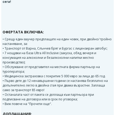
сега!
ОФЕРТАТА ВКЛЮЧВА:
• Срещу един ваучер предплащате на един човек, при двойно/ тройно
настаняване, за:
• Транспорт от Варна, Слънчев бряг и Бургас с лицензиран автобус;
• 7 нощувки на база Ultra All Inclusive (закуска, обяд, вечеря и
консумация на алкохолни и безалкохолни напитки местно
производство);
• Обслужване от представител на местната фирма партньор на
туроператора;
• Mедицинска застраховка с покритие 5 000 еврo за лица до 65 год.
• Първо дете до 12 ненавършени години се настанява безплатно на
допълнително легло в двойна стая при двама възрастни. Заплаща
само за транспорт 85 евро!
• Останалата част от пакета се доплаща към партньора при
подписване на договора или в срок по уговорка;
• Виж повече на "Прочети още".
ДОПЛАЩАНИЯ: