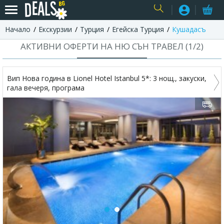
Начало
Екскурзии
Турция
Егейска Турция
Кушадасъ
USER
АКТИВНИ ОФЕРТИ НА НЮ СЪН ТРАВЕЛ (
1
/
2
)
Вип Нова година в Lionel Hotel Istanbul 5*: 3 нощ., закуски,
гала вечеря, програма