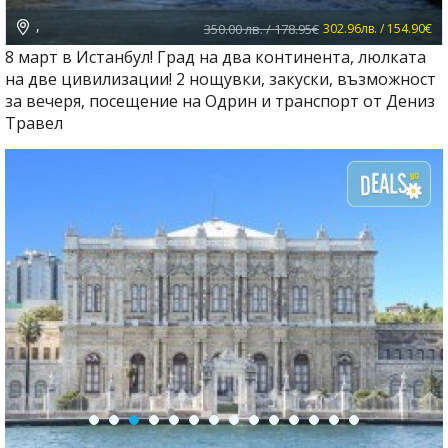
,
350.00 лв. / 178.95€
302.96лв. / 154.90€
8 март в Истанбул! Град на два континента, люлката
на две цивилизации! 2 нощувки, закуски, възможност
за вечеря, посещение на Одрин и транспорт от Дениз
Травел