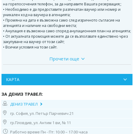
на горепосочения телефон, за да направите Вашата резервация;;
• Необходимо е да предоставите разпечатан ваучер или номер и
уникален код на ваучера в агенцията;
• Промяна на дата е възможна само след изричното съгласие на
агенцията и наличие на свободни места;
• Анулация е възможна само според анулационния план на агенцията;
• От актуалната промоция можете да се възползвате единствено чрез
закупуване на ваучер от този сайт;
• Всички условия на този сайт.
Прочети още
1 ден:
София – Истанбул.
София в 20.00 ч., от Мотел Ихтинан - 20.30 часа, от Шел Пазарджик –
КАРТА
21.00 часа, ОМВ до хотел Санкт Петербулг Пловдив – 21.45 часа. Нощно
преминаване на граничните пунктове Капитан Андреево и Капъ куле.
2 ден
: Истанбул
ЗА ДЕНИЗ ТРАВЕЛ:
Пристигане в Истанбул сутринта. Настаняване в хотел (ако е възможно
ДЕНИЗ ТРАВЕЛ
веднага, ако не настаняването става след 14.00 ч. Това е политика на
гр. София, ул. Петър Парчевич 21
всички хотелиери в световен мащаб. Стаите се освобождават до 12:00
ч.). Панорамна обиколка с автобус на гр. Истанбул Посещение на
гр.Пловдив, ул. Антим 1 ви, № 11
цветния квартал Балат и посещение на Българската църква Свети
Стефан в Европейската част на града и посещение на площад
Работно време Пн - Пт: 10.00 – 17.00 часа