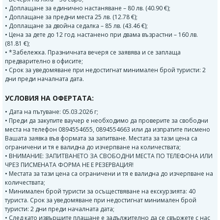
• Доплащане за единично настаняване – 80 лв. (40.90 €);
• Доплащане за предни места 25 лв. (12.78 €);
• Доплащане за двойна седалка – 85 лв. (43.46 €);
• Цена за дете до 12 год. настанено при двама възрастни – 160 лв.
(81.81 €);
• *Забележка. Празничната вечеря се заявява и се заплаща
предварително в офисите;
• Срок за уведомяване при недостигнат минимален брой туристи: 2
дни преди началната дата.
УСЛОВИЯ НА ОФЕРТАТА:
• Дата на пътуване: 05.03.2026 г;
• Преди да закупите ваучер е необходимо да проверите за свободни
места на телефон 0894554655, 0894554663 или да изпратите писмено
Вашата заявка във формата за запитване. Местата за тази цена са
ограничени и тя е валидна до изчерпване на количествата;
• ВНИМАНИЕ: ЗАПИТВАНЕТО ЗА СВОБОДНИ МЕСТА ПО ТЕЛЕФОНА ИЛИ
ЧРЕЗ ПИСМЕНАТА ФОРМА НЕ Е РЕЗЕРВАЦИЯ!
• Местата за тази цена са ограничени и тя е валидна до изчерпване на
количествата;
• Минимален брой туристи за осъществяване на екскурзията: 40
туриста. Срок за уведомяване при недостигнат минимален брой
туристи: 2 дни преди началната дата;
• След като извършите плащане е задължително да се свържете с нас