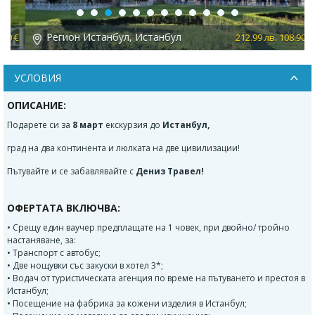
Previous
Next
Регион Истанбул, Истанбул
 €
212.99 лв. 108.90 €
УСЛОВИЯ
ОПИСАНИЕ:
Подарете си за
8 март
екскурзия до
Истанбул,
град на два континента и люлката на две цивилизации!
Пътувайте и се забавлявайте с
Дениз Травел!
ОФЕРТАТА ВКЛЮЧВА:
• Срещу един ваучер предплащате на 1 човек, при двойно/ тройно
настаняване, за:
• Транспорт с автобус;
• Две нощувки със закуски в хотел 3*;
• Водач от туристическата агенция по време на пътуването и престоя в
Истанбул;
• Посещение на фабрика за кожени изделия в Истанбул;