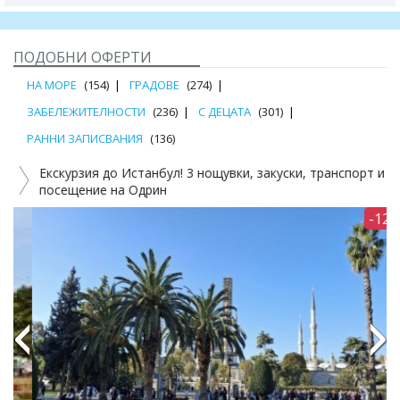
ПОДОБНИ ОФЕРТИ
НА МОРЕ
(154)
ГРАДОВЕ
(274)
ЗАБЕЛЕЖИТЕЛНОСТИ
(236)
С ДЕЦАТА
(301)
РАННИ ЗАПИСВАНИЯ
(136)
Екскурзия до Истанбул! 3 нощувки, закуски, транспорт и
Е
посещение на Одрин
-12%