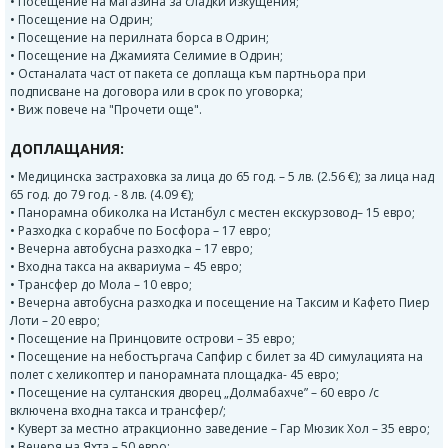
• Посещение на магазина за сладки изкущения;
• Посещение на Одрин;
• Посещение на перилната борса в Одрин;
• Посещение на Джамията Селимие в Одрин;
• Останалата част от пакета се доплаща към партньора при
подписване на договора или в срок по уговорка;
• Виж повече на "Прочети още".
ДОПЛАЩАНИЯ:
• Медицинска застраховка за лица до 65 год. – 5 лв. (2.56 €); за лица над
65 год. до 79 год. - 8 лв. (4.09 €);
• Панорамна обиколка на Истанбул с местен екскурзовод– 15 евро;
• Разходка с корабче по Босфора – 17 eвро;
• Вечерна автобусна разходка – 17 евро;
• Входна такса на аквариума – 45 евро;
• Трансфер до Мола – 10 евро;
• Вечерна автобусна разходка и посещение на Таксим и Кафето Пиер
Лоти – 20 евро;
• Посещение на Принцовите острови – 35 евро;
• Посещение на небостъргача Сапфир с билет за 4D симулацията на
полет с хеликоптер и панорамната площадка- 45 евро;
• Посещение на султанския дворец „Долмабахче” – 60 евро /с
включена входна такса и трансфер/;
• Куверт за местно атракционно заведение – Гар Мюзик Хол – 35 eвро;
• Вечеря на Яхта – 50 евро;