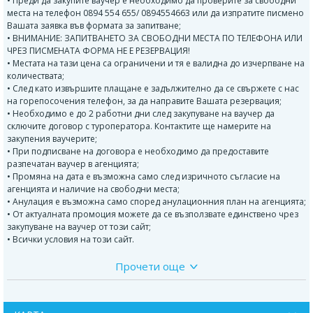
• Преди да закупите ваучер е необходимо да проверите за свободни
места на телефон 0894 554 655/ 0894554663 или да изпратите писмено
Вашата заявка във формата за запитване;
• ВНИМАНИЕ: ЗАПИТВАНЕТО ЗА СВОБОДНИ МЕСТА ПО ТЕЛЕФОНА ИЛИ
ЧРЕЗ ПИСМЕНАТА ФОРМА НЕ Е РЕЗЕРВАЦИЯ!
• Местата на тази цена са ограничени и тя е валидна до изчерпване на
количествата;
• След като извършите плащане е задължително да се свържете с нас
на горепосочения телефон, за да направите Вашата резервация;
• Необходимо е до 2 работни дни след закупуване на ваучер да
сключите договор с туроператора. Контактите ще намерите на
закупения ваучерите;
• При подписване на договора е необходимо да предоставите
разпечатан ваучер в агенцията;
• Промяна на дата е възможна само след изричното съгласие на
агенцията и наличие на свободни места;
• Анулация е възможна само според анулационния план на агенцията;
• От актуалната промоция можете да се възползвате единствено чрез
закупуване на ваучер от този сайт;
• Всички условия на този сайт.
Прочети още
Програма: Тръгване всеки петък от
:
гр. София, гр. София, автогара “Сердика” - бивш &quot;Трафик
Маркет&quot; (между Централна жп гара