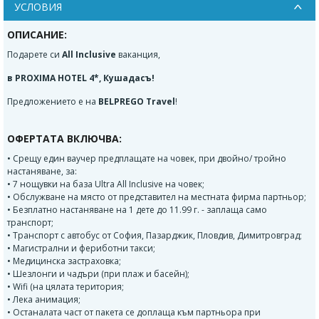
УСЛОВИЯ
ОПИСАНИЕ:
Подарете си
All Inclusive
ваканция,
в PROXIMA HOTEL 4*, Кушадасъ!
Предложението е на
BELPREGO Travel
!
ОФЕРТАТА ВКЛЮЧВА:
• Срещу един ваучер предплащате на човек, при двойно/ тройно
настаняване, за:
• 7 нощувки на база Ultra All Inclusive на човек;
• Обслужване на място от представител на местната фирма партньор;
• Безплатно настаняване на 1 дете до 11.99 г. - заплаща само
транспорт;
• Транспорт с автобус от София, Пазарджик, Пловдив, Димитровград;
• Магистрални и фериботни такси;
• Медицинска застраховка;
• Шезлонги и чадъри (при плаж и басейн);
• Wifi (на цялата територия;
• Лека анимация;
• Останалата част от пакета се доплаща към партньора при