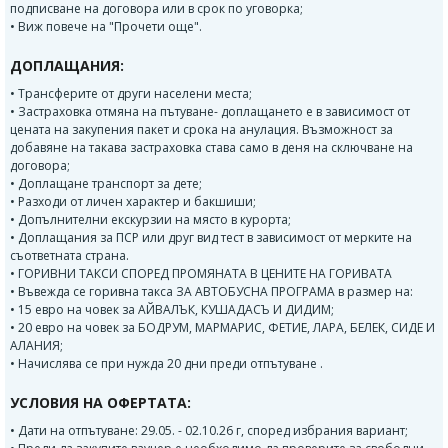
подписване на договора или в срок по уговорка;
• Виж повече на "Прочети още".
ДОПЛАЩАНИЯ:
• Трансферите от други населени места;
• Застраховка отмяна на пътуване- доплащането е в зависимост от
цената на закупения пакет и срока на анулация. Възможност за
добавяне на такава застраховка става само в деня на сключване на
договора;
• Доплащане транспорт за дете;
• Разходи от личен характер и бакшиши;
• Допълнителни екскурзии на място в курорта;
• Доплащания за ПСР или друг вид тест в зависимост от мерките на
съответната страна.
• ГОРИВНИ ТАКСИ СПОРЕД ПРОМЯНАТА В ЦЕНИТЕ НА ГОРИВАТА
• Въвежда се горивна такса ЗА АВТОБУСНА ПРОГРАМА в размер на:
• 15 евро на човек за АЙВАЛЪК, КУШАДАСЪ И ДИДИМ;
• 20 евро на човек за БОДРУМ, МАРМАРИС, ФЕТИЕ, ЛАРА, БЕЛЕК, СИДЕ И
АЛАНИЯ;
• Начислява се при нужда 20 дни преди отпътуване .
УСЛОВИЯ НА ОФЕРТАТА:
• Дати на отпътуване: 29.05. - 02.10.26 г, според избрания вариант;