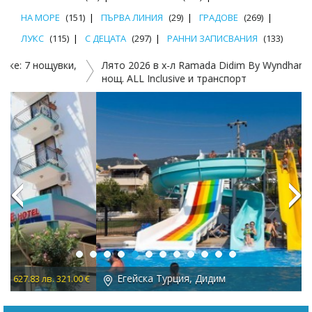
НА МОРЕ
(151)
ПЪРВА ЛИНИЯ
(29)
ГРАДОВЕ
(269)
ЛУКС
(115)
С ДЕЦАТА
(297)
РАННИ ЗАПИСВАНИЯ
(133)
Лято 2026 в х-л Ramada Didim By Wyndham Akbuk 4*: 7
7
нощ. ALL Inclusive и транспорт
Previous
Next
Егейска Турция, Дидим
 €
753.00 лв. 385.00 €