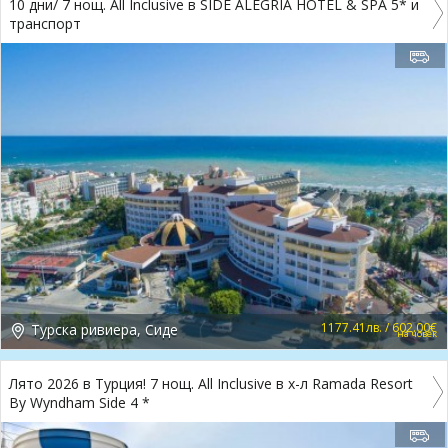
10 дни/ 7 нощ. All Inclusive в SIDE ALEGRIA HOTEL & SPA 5* и
транспорт
1177.41лв. / 602.00€
Турска ривиера, Сиде
на човек
Лято 2026 в Турция! 7 нощ. All Inclusive в х-л Ramada Resort
By Wyndham Side 4 *