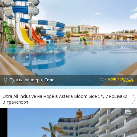
557.42лв. / 285.00€
Турска ривиера, Сиде
на човек
Ultra All Inclusive на море в Asteria Bloom Side 5*, 7 нощувки
и транспорт