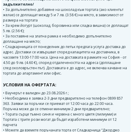
задължително/
• За допълнително добавяне на шоколад към тортата (ако клиентът
желае) се доплащат между 5 и 7 лв. (3.58 €) на място, в зависимост от
размера на тортата
• За крем йогурт (шоколад, боровинка или сладка вишна) се доплащат
5 лв. (2.56 €);
• За поставяне на златна рамка е необходимо допълнително
доплащане на място;
• Сладкарницата от понеделник до петък предлага услуга доставка до
адрес. Доставки се извършват според капацитета на доставчика, в
часовете 13:00-17:00 часа. Цена на доставката в рамките на София - от
4.50 до 9 лв. (4.60 €), според отдалечеността на адреса (доплащане
след околовръстен път). Доставката е до адрес, не включва качване на
тортата до апартамент или офис.
УСЛОВИЯ НА ОФЕРТАТА:
• Ваучерът е валиден до 23.08.2026 г.;
• Необходима е заявка 2-3 дни предварително на телефон 0899 857
363. Заявки за поръчки се приемат от 12:00 часа до 22:00 часа.
Поръчка може да се отмени минимум 2 дни предварително;
• Тората сърце тъмно синя и червена с много цветя (лилиуми) и
Тортата с трите рози могат да бъдат изработени минимум от 12
парчета
• Можете да вземете поръчаната торта от Сладкарница “Джорджо