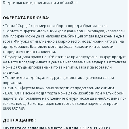
Бъдете щастливи, оригинални и обичайте!
ОФЕРТАТА ВКЛЮЧВА:
• Торта "Сърце" с размер по избор - според избрания пакет.
• Тортата съдържа: италиански крем (ванилов, шоколадов, карамелен
или плодов). Може да се направи комбинация от два вида крем в една
торта. Фигурки от италианско захарно тесто, моделирани като ръчна
арт декорация. Блатовете могат да бъдат какаови или ванилови,
според желанието на клиента.
• Ваучерът дава право на 10% отстъпка при закупуване на друг продукт
на място в сладкарницата в деня на използване на ваучера. Отстъпката
може да бъде използвана както за напитка, така и за торта или
сладкиш.
• Тортите могат да бъдат и в друга цветова гама, уточнява се при
поръчката.
• Важно! Офертата важи само за торти от представените снимки.
• ВАЖНО! Не всеки модел торта може да се изработи при малък брой
парчета. За поставяне на отделните фигури може да е необходима по-
голяма площ. За консултация коя торта от колко парчета се прави:
0899 857 363
ДОПЛАЩАНИЯ:
•
Кутията се заплаща на място на цена 3.50 лв. (1.79 €); /