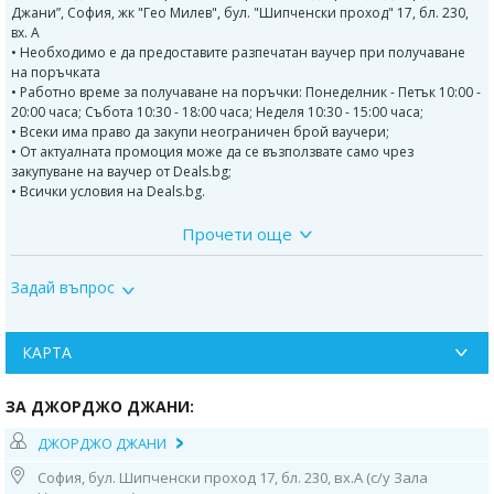
Джани”, София, жк "Гео Милев", бул. "Шипченски проход" 17, бл. 230,
вх. А
• Необходимо е да предоставите разпечатан ваучер при получаване
на поръчката
• Работно време за получаване на поръчки: Понеделник - Петък 10:00 -
20:00 часа; Събота 10:30 - 18:00 часа; Неделя 10:30 - 15:00 часа;
• Всеки има право да закупи неограничен брой ваучери;
• От актуалната промоция може да се възползвате само чрез
закупуване на ваучер от Deals.bg;
• Всички условия на Deals.bg.
Прочети още
Тортата съдържа: италиански крем (ванилов, шоколадов, карамелен
или плодов) + фигурки от италианско захарно тесто, моделирани като
ръчна арт декорация
Задай въпрос
В рецептите на Джорджо Джани няма есенции, набухватели и
консерванти. Използват се само естествени продукти.
КАРТА
Джорджо Джани
е сладкарница с дългогодишни традиции в
италианското сладкарство, представено в София. Изградена е с много
ЗА ДЖОРДЖО ДЖАНИ:
вкус и с усет към всеки продукт, като непрестанно радва своите малки
и големи клиенти и ценители на вкусните торти. Сладкарницата
ДЖОРДЖО ДЖАНИ
произвежда и продава продукти изцяло собствено производство,
като се стеми да обогатява своя асортимент от сладкарски изделия.
София, бул. Шипченски проход 17, бл. 230, вх.А (с/у Зала
Винаги е пълна с нови идеи и рецепти и специално отношение към