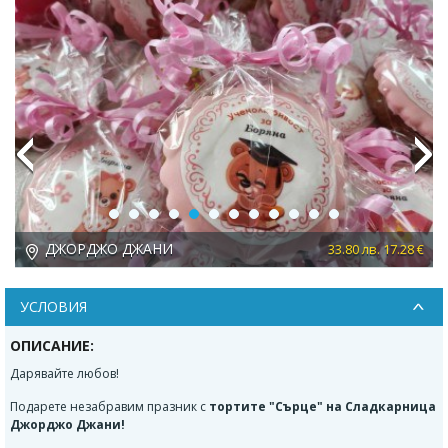
Previous
Next
ДЖОРДЖО ДЖАНИ
 €
33.80 лв. 17.28 €
УСЛОВИЯ
ОПИСАНИЕ:
Дарявайте любов!
Подарете незабравим празник с
тортите "Сърце" на Сладкарница
Джорджо Джани!