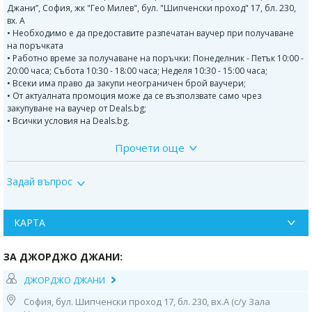
Джани”, София, жк "Гео Милев", бул. "Шипченски проход" 17, бл. 230,
вх. А
• Необходимо е да предоставите разпечатан ваучер при получаване
на поръчката
• Работно време за получаване на поръчки: Понеделник - Петък 10:00 -
20:00 часа; Събота 10:30 - 18:00 часа; Неделя 10:30 - 15:00 часа;
• Всеки има право да закупи неограничен брой ваучери;
• От актуалната промоция може да се възползвате само чрез
закупуване на ваучер от Deals.bg;
• Всички условия на Deals.bg.
Прочети още
Тортата съдържа: италиански крем (ванилов, шоколадов, карамелен
или плодов) + фигурки от италианско захарно тесто, моделирани като
ръчна арт декорация
Задай въпрос
В рецептите на Джорджо Джани няма есенции, набухватели и
консерванти. Използват се само естествени продукти.
КАРТА
Джорджо Джани
е сладкарница с дългогодишни традиции в
италианското сладкарство, представено в София. Изградена е с много
ЗА ДЖОРДЖО ДЖАНИ:
вкус и с усет към всеки продукт, като непрестанно радва своите малки
и големи клиенти и ценители на вкусните торти. Сладкарницата
ДЖОРДЖО ДЖАНИ
произвежда и продава продукти изцяло собствено производство,
като се стеми да обогатява своя асортимент от сладкарски изделия.
София, бул. Шипченски проход 17, бл. 230, вх.А (с/у Зала
Винаги е пълна с нови идеи и рецепти и специално отношение към