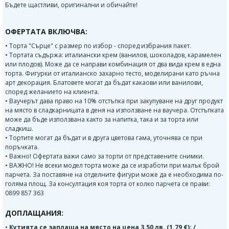
Бъдете щастливи, оригинални и обичайте!
ОФЕРТАТА ВКЛЮЧВА:
• Торта "Сърце" с размер по избор - според избрания пакет.
• Тортата съдържа: италиански крем (ванилов, шоколадов, карамелен
или плодов). Може да се направи комбинация от два вида крем в една
торта. Фигурки от италианско захарно тесто, моделирани като ръчна
арт декорация. Блатовете могат да бъдат какаови или ванилови,
според желанието на клиента.
• Ваучерът дава право на 10% отстъпка при закупуване на друг продукт
на място в сладкарницата в деня на използване на ваучера. Отстъпката
може да бъде използвана както за напитка, така и за торта или
сладкиш.
• Тортите могат да бъдат и в друга цветова гама, уточнява се при
поръчката.
• Важно! Офертата важи само за торти от представените снимки.
• ВАЖНО! Не всеки модел торта може да се изработи при малък брой
парчета. За поставяне на отделните фигури може да е необходима по-
голяма площ. За консултация коя торта от колко парчета се прави:
0899 857 363
ДОПЛАЩАНИЯ:
•
Кутията се заплаща на място на цена 3.50 лв. (1.79 €); /