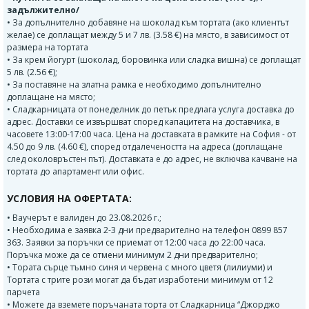
задължително/
• За допълнително добавяне на шоколад към тортата (ако клиентът
желае) се доплащат между 5 и 7 лв. (3.58 €) на място, в зависимост от
размера на тортата
• За крем йогурт (шоколад, боровинка или сладка вишна) се доплащат
5 лв. (2.56 €);
• За поставяне на златна рамка е необходимо допълнително
доплащане на място;
• Сладкарницата от понеделник до петък предлага услуга доставка до
адрес. Доставки се извършват според капацитета на доставчика, в
часовете 13:00-17:00 часа. Цена на доставката в рамките на София - от
4.50 до 9 лв. (4.60 €), според отдалечеността на адреса (доплащане
след околовръстен път). Доставката е до адрес, не включва качване на
тортата до апартамент или офис.
УСЛОВИЯ НА ОФЕРТАТА:
• Ваучерът е валиден до 23.08.2026 г.;
• Необходима е заявка 2-3 дни предварително на телефон 0899 857
363. Заявки за поръчки се приемат от 12:00 часа до 22:00 часа.
Поръчка може да се отмени минимум 2 дни предварително;
• Тората сърце тъмно синя и червена с много цветя (лилиуми) и
Тортата с трите рози могат да бъдат изработени минимум от 12
парчета
• Можете да вземете поръчаната торта от Сладкарница “Джорджо