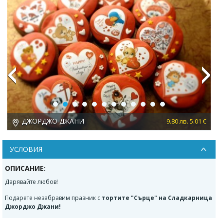
Previous
Next
ДЖОРДЖО ДЖАНИ
 €
9.80 лв. 5.01 €
УСЛОВИЯ
ОПИСАНИЕ:
Дарявайте любов!
Подарете незабравим празник с
тортите "Сърце" на Сладкарница
Джорджо Джани!