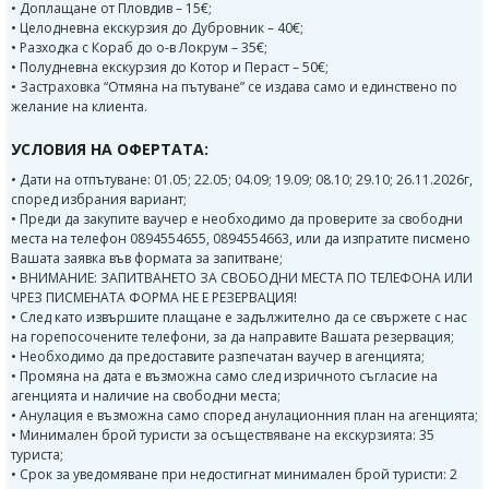
• Доплащане от Пловдив – 15€;
• Целодневна екскурзия до Дубровник – 40€;
• Разходка с Кораб до о-в Локрум – 35€;
• Полудневна екскурзия до Котор и Пераст – 50€;
• Застраховка “Отмяна на пътуване” се издава само и единствено по
желание на клиента.
УСЛОВИЯ НА ОФЕРТАТА:
• Дати на отпътуване: 01.05; 22.05; 04.09; 19.09; 08.10; 29.10; 26.11.2026г,
според избрания вариант;
• Преди да закупите ваучер е необходимо да проверите за свободни
места на телефон 0894554655, 0894554663, или да изпратите писмено
Вашата заявка във формата за запитване;
• ВНИМАНИЕ: ЗАПИТВАНЕТО ЗА СВОБОДНИ МЕСТА ПО ТЕЛЕФОНА ИЛИ
ЧРЕЗ ПИСМЕНАТА ФОРМА НЕ Е РЕЗЕРВАЦИЯ!
• След като извършите плащане е задължително да се свържете с нас
на горепосочените телефони, за да направите Вашата резервация;
• Необходимо да предоставите разпечатан ваучер в агенцията;
• Промяна на дата е възможна само след изричното съгласие на
агенцията и наличие на свободни места;
• Анулация е възможна само според анулационния план на агенцията;
• Минимален брой туристи за осъществяване на екскурзията: 35
туриста;
• Срок за уведомяване при недостигнат минимален брой туристи: 2