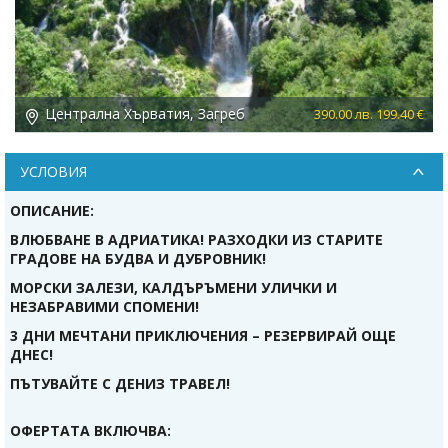
Централна Хърватия, Загреб
 €
390.00 лв. 199.40 €
УСЛОВИЯ
ОПИСАНИЕ:
ВЛЮБВАНЕ В АДРИАТИКА! РАЗХОДКИ ИЗ СТАРИТЕ
ГРАДОВЕ НА БУДВА И ДУБРОВНИК!
МОРСКИ ЗАЛЕЗИ, КАЛДЪРЪМЕНИ УЛИЧКИ И
НЕЗАБРАВИМИ СПОМЕНИ!
3 ДНИ МЕЧТАНИ ПРИКЛЮЧЕНИЯ – РЕЗЕРВИРАЙ ОЩЕ
ДНЕС!
ПЪТУВАЙТЕ С ДЕНИЗ ТРАВЕЛ!
ОФЕРТАТА ВКЛЮЧВА: