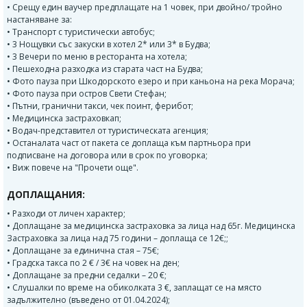
• Срещу един ваучер предплащате на 1 човек, при двойно/ тройно
настаняване за:
• Транспорт с туристически автобус;
• 3 Нощувки със закуски в хотел 2* или 3* в Будва;
• 3 Вечери по меню в ресторанта на хотела;
• Пешеходна разходка из старата част на Будва;
• Фото пауза при Шкодорското езеро и при каньона на река Морача;
• Фото пауза при остров Свети Стефан;
• Пътни, гранични такси, чек поинт, ферибот;
• Медицинска застраховкап;
• Водач-представител от туристическата агенция;
• Останалата част от пакета се доплаща към партньора при
подписване на договора или в срок по уговорка;
• Виж повече на "Прочети още".
ДОПЛАЩАНИЯ:
• Разходи от личен характер;
• Доплащане за медицинска застраховка за лица над 65г. Медицинска
Застраховка за лица над 75 години – доплаща се 12€;;
• Доплащане за единична стая – 75€;
• Градска такса по 2 € / 3€ на човек на ден;
• Доплащане за предни седалки – 20 €;
• Слушалки по време на обиколката 3 €, заплащат се на място
задължително (въведено от 01.04.2024);