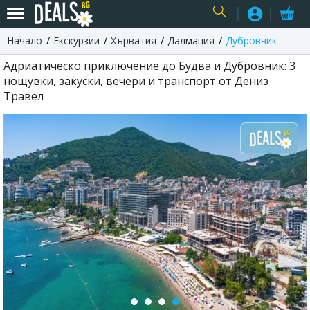
Начало
Екскурзии
Хърватия
Далмация
Дубровник
USER
Адриатическо приключение до Будва и Дубровник: 3
нощувки, закуски, вечери и транспорт от Дениз
Травел