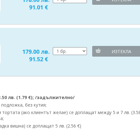
91.01 €
179.00 лв.
ИЗТЕКЛА
91.52 €
50 лв. (1.79 €); /задължително/
 подложка, без кутия;
ортата (ако клиентът желае) се доплащат между 5 и 7 лв. (3.58
а;
дка вишна) се доплащат 5 лв. (2.56 €)