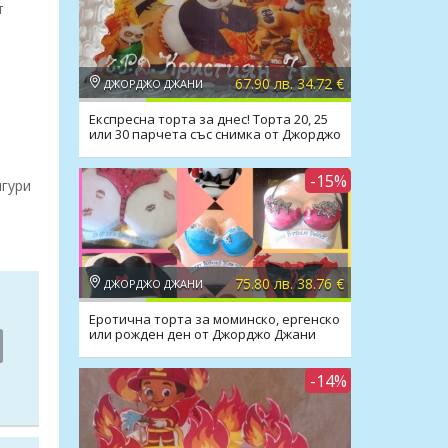
т
67.90 лв. 34.72 €
ДЖОРДЖО ДЖАНИ
Експресна торта за днес! Торта 20, 25
или 30 парчета със снимка от Джорджо
Джани
-15%
игури
75.80 лв. 38.76 €
ДЖОРДЖО ДЖАНИ
Еротична торта за моминско, ергенско
или рожден ден от Джорджо Джани
-14%