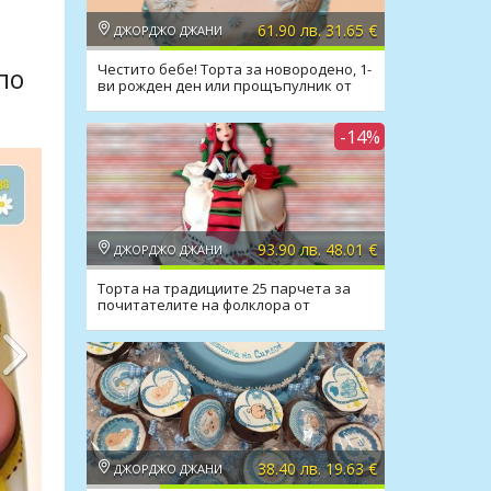
61.90 лв. 31.65 €
ДЖОРДЖО ДЖАНИ
Честито бебе! Торта за новородено, 1-
по
ви рожден ден или прощъпулник от
Джорджо Джани
-14%
93.90 лв. 48.01 €
ДЖОРДЖО ДЖАНИ
Торта на традициите 25 парчета за
почитателите на фолклора от
Джорджо Джани
38.40 лв. 19.63 €
ДЖОРДЖО ДЖАНИ