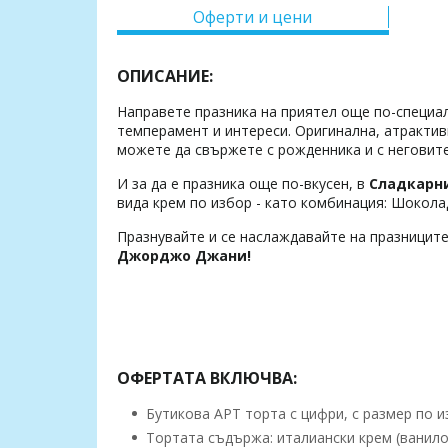
Оферти и цени
ОПИСАНИЕ:
Направете празника на приятел още по-специал
темперамент и интереси. Оригинална, атрактивн
можете да свържете с рожденника и с неговит
И за да е празника още по-вкусен, в
Сладкарн
вида крем по избор - като комбинация: Шокола
Празнувайте и се наслаждавайте на празниците
Джорджо Джани!
ОФЕРТАТА ВКЛЮЧВА:
Бутикова АРТ торта с цифри, с размер по и
Тортата съдържа: италиански крем (ванило