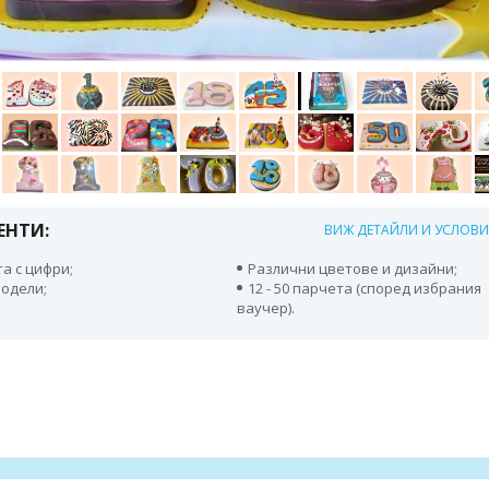
ЕНТИ:
ВИЖ ДЕТАЙЛИ И УСЛОВ
та с цифри;
Различни цветове и дизайни;
модели;
12 - 50 парчета (според избрания
ваучер).