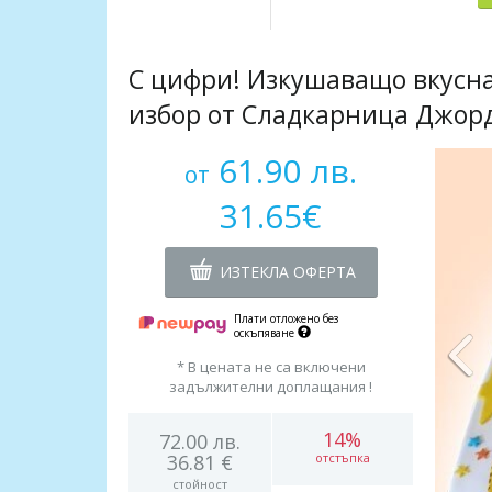
С цифри! Изкушаващо вкусна
избор от Сладкарница Джо
61.90 лв.
от
31.65€
ИЗТЕКЛА ОФЕРТА
Плати отложено без
оскъпяване
* В цената не са включени
задължителни доплащания !
14%
72.00 лв.
36.81 €
отстъпка
стойност