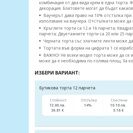
комбинация от два вида крем в една торта. 
декорация. Блатовете могат да бъдат какаов
Ваучерът дава право на 10% отстъпка при з
използване на ваучера. Отстъпката може да 
Кръглите торти са 12 и 16 парчета; Квадра
парчета; Двуетажните торти са 20 или 25 па
Черната торта със златните ленти може да
Тортата във форма на цифрата 1 се израб
ВАЖНО! Не всеки модел торта може да се и
може да е необходима по-голяма площ. За ко
ИЗБЕРИ ВАРИАНТ:
Бутикова торта 12 парчета
Стойност
Отстъпка
Спестени
72.00 лв.
14%
10.10 лв.
36.81 €
5.16 €