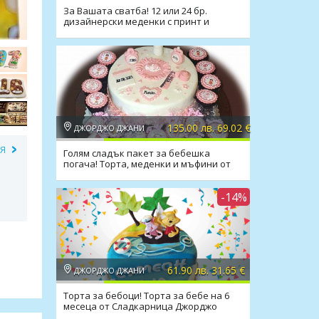
За Вашата сватба! 12 или 24 бр.
дизайнерски меденки с принт и
надпис от Слад
135.00 лв. 69.02 €
ДЖОРДЖО ДЖАНИ
ИЯ
Голям сладък пакет за бебешка
погача! Торта, меденки и мъфини от
Джорджо Джани
-14%
61.90 лв. 31.65 €
ДЖОРДЖО ДЖАНИ
Торта за бебоци! Торта за бебе на 6
месеца от Сладкарница Джорджо
Джани!