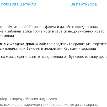
Условия и детайли
За партньора
ен с Бутикова АРТ торта с форма и дизайн според неговия
а и забавна, всяка торта носи в себе си нещо уникално, което
е емоции!
ица Джорджо Джани
майстор-сладкарите правят АРТ тортите 
д и ванилия или Ванилия и плодов или Карамел и шоколад.
 на макс с оригиналните предложения от бутиковото сладкарст
збор - според избрания вид ваучер
в, шоколадов, карамелен или плодов). Може да се направи