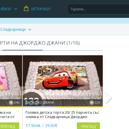
ИВКИ
ИГРАЧКИ
Сладкарници
РТИ НА ДЖОРДЖО ДЖАНИ (
1
/
16
)
246
ДЖОРДЖО ДЖАНИ
226
ДЖОРДЖО ДЖ
мка на
Голяма детска торта 20/ 25 парчета със
Торта за фе
арчета от
снимка от Сладкарница Джорджо
спортове о
Next
Джани
Джани
57.90лв. / 29.60€
57.90лв. / 2
ПРЕГЛЕД
ПРЕГЛЕД