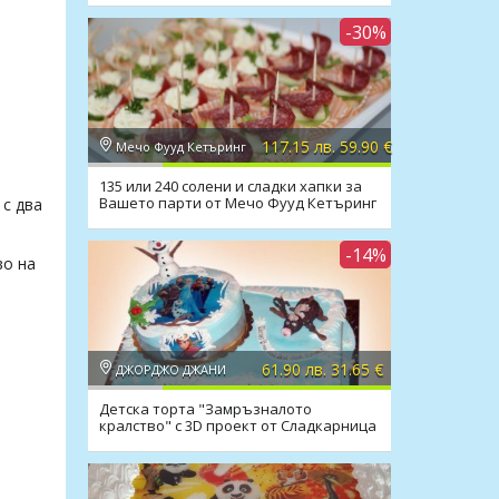
-30%
117.15 лв. 59.90 €
Мечо Фууд Кетъринг
135 или 240 солени и сладки хапки за
Вашето парти от Мечо Фууд Кетъринг
с два
-14%
во на
61.90 лв. 31.65 €
ДЖОРДЖО ДЖАНИ
Детска торта "Замръзналото
кралство" с 3D проект от Сладкарница
Джорджо Джани