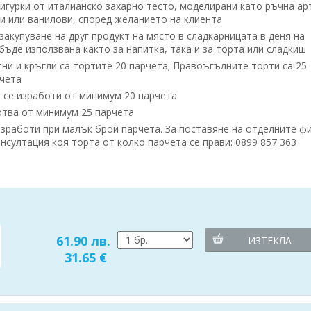
Фигурки от италианско захарно тесто, моделирани като ръчна ар
и или ванилови, според желанието на клиента
акупуване на друг продукт на място в сладкарницата в деня на
бъде използвана както за напитка, така и за торта или сладкиш
тни и кръгли са тортите 20 парчета; Правоъгълните торти са 25
рчета
 се изработи от минимум 20 парчета
отва от минимум 25 парчета
зработи при малък брой парчета. За поставяне на отделните ф
нсултация коя торта от колко парчета се прави: 0899 857 363
61.90 лв.
ИЗТЕКЛА
31.65 €