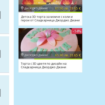
61.90 лв. 31.65 €
ДЖОРДЖО ДЖАНИ
Детска 3D торта за момче с коли и
герои от Сладкарница Джорджо Джани
-14%
61.90 лв. 31.65 €
ДЖОРДЖО ДЖАНИ
Торта с 3D цветя по дизайн на
Сладкарница Джорджо Джани