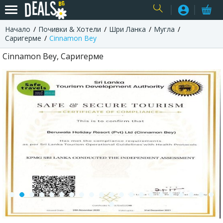
Начало
Почивки & Хотели
Шри Ланка
Мугла
USER
Саригерме
Cinnamon Bey
Cinnamon Bey, Саригерме