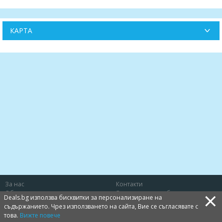
КАРТА
За нас
Контакти
×
Общи условия
Защита на потребителя
Deals.bg използва бисквитки за персонализиране на
Политика за лични данни
Бисквитки
съдържанието. Чрез използването на сайта, Вие се съгласявате с
това.
Вижте повече