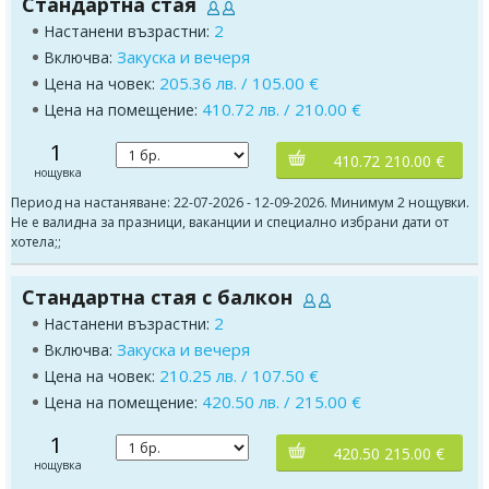
Стандартна стая
2
Настанени възрастни:
Закуска и вечеря
Включва:
205.36 лв. / 105.00 €
Цена на човек:
410.72 лв. / 210.00 €
Цена на помещение:
1
410.72 210.00 €
нощувка
Период на настаняване: 22-07-2026 - 12-09-2026. Минимум 2 нощувки.
Не е валидна за празници, ваканции и специално избрани дати от
хотела;;
Стандартна стая с балкон
2
Настанени възрастни:
Закуска и вечеря
Включва:
210.25 лв. / 107.50 €
Цена на човек:
420.50 лв. / 215.00 €
Цена на помещение:
1
420.50 215.00 €
нощувка