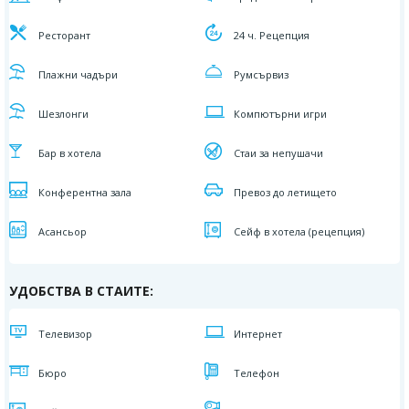
Ресторант
24 ч. Рецепция
Плажни чадъри
Румсървиз
Шезлонги
Компютърни игри
Бар в хотела
Стаи за непушачи
Конферентна зала
Превоз до летището
Асансьор
Сейф в хотела (рецепция)
УДОБСТВА В СТАИТЕ:
Телевизор
Интернет
Бюро
Телефон