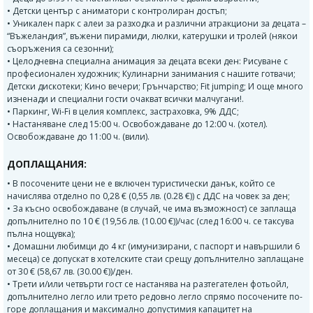
• Детски център с аниматори с контролиран достъп;
• Уникален парк с алеи за разходка и различни атракциони за децата –
“Въжеландия”, въжени пирамиди, люлки, катерушки и тролей (някои
съоръжения са сезонни);
• Целодневна специална анимация за децата всеки ден: Рисуване с
професионален художник; Кулинарни занимания с нашите готвачи;
Детски дискотеки; Кино вечери; Грънчарство; Fit jumping; И още много
изненади и специални гости очакват всички малчугани!.
• Паркинг, Wi-Fi в целия комплекс, застраховка, 9% ДДС;
• Настаняване след 15:00 ч. Освобождаване до 12:00 ч. (хотел).
Освобождаване до 11:00 ч. (вили).
ДОПЛАЩАНИЯ:
• В посочените цени не е включен туристически данък, който се
начислява отделно по 0,28 € (0,55 лв. (0.28 €)) с ДДС на човек за ден;
• За късно освобождаване (в случай, че има възможност) се заплаща
допълнително по 10 € (19,56 лв. (10.00 €))/час (след 16:00 ч. се таксува
пълна нощувка);
• Домашни любимци до 4 кг (имунизирани, с паспорт и навършили 6
месеца) се допускат в хотелските стаи срещу допълнително заплащане
от 30 € (58,67 лв. (30.00 €))/ден.
• Трети и/или четвърти гост се настанява на разтегателен фотьойл,
допълнително легло или трето редовно легло спрямо посочените по-
горе доплащания и максимално допустимия капацитет на