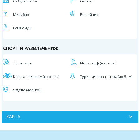
Сейф в стаята
Сешоар
Минибар
Ел. чайник
Баня с душ
СПОРТ И РАЗВЛЕЧЕНИЯ:
Тенис корт
Мини голф (в хотела)
Колела под наем (в хотела)
Туристическа пътека (до 5 км)
Яздене (до 5 км)
КАРТА