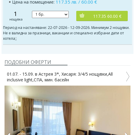
117.35 лв. / 60.00 €
Цена на помещение:
1
117.35 60.00 €
нощувка
Период на настаняване: 22-07-2026 - 12-09-2026. Минимум 2 нощувки.
Не е валидна за празници, ваканции и специално избрани дати от
хотела;;
ПОДОБНИ ОФЕРТИ
01.07. - 15.09. в Астрея 3*, Хисаря: 3/4/5 нощувки,All
0
inclusive light,СПА, мин. басейн