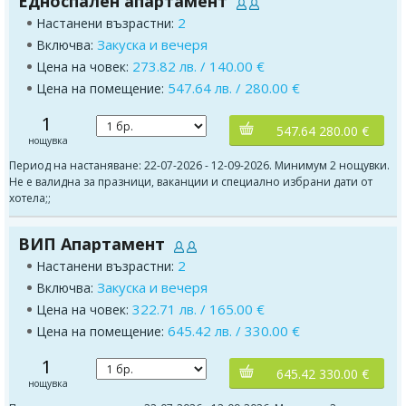
Едноспален апартамент
2
Настанени възрастни:
Закуска и вечеря
Включва:
273.82 лв. / 140.00 €
Цена на човек:
547.64 лв. / 280.00 €
Цена на помещение:
1
547.64 280.00 €
нощувка
Период на настаняване: 22-07-2026 - 12-09-2026. Минимум 2 нощувки.
Не е валидна за празници, ваканции и специално избрани дати от
хотела;;
ВИП Апартамент
2
Настанени възрастни:
Закуска и вечеря
Включва:
322.71 лв. / 165.00 €
Цена на човек:
645.42 лв. / 330.00 €
Цена на помещение:
1
645.42 330.00 €
нощувка