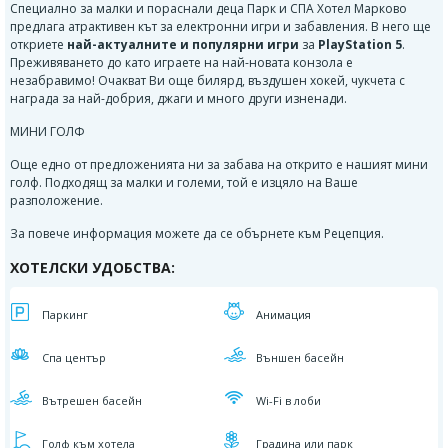
Специално за малки и пораснали деца Парк и СПА Хотел Марково
предлага атрактивен кът за електронни игри и забавления. В него ще
откриете
най-актуалните и популярни игри
за
PlayStation 5
.
Преживяването до като играете на най-новата конзола е
незабравимо! Очакват Ви още билярд, въздушен хокей, чукчета с
награда за най-добрия, джаги и много други изненади.
МИНИ ГОЛФ
Още едно от предложенията ни за забава на открито е нашият мини
голф. Подходящ за малки и големи, той е изцяло на Ваше
разположение.
За повече информация можете да се обърнете към Рецепция.
ХОТЕЛСКИ УДОБСТВА:
Паркинг
Aнимация
Спа център
Външен басейн
Вътрешен басейн
Wi-Fi в лоби
Голф към хотела
Градина или парк