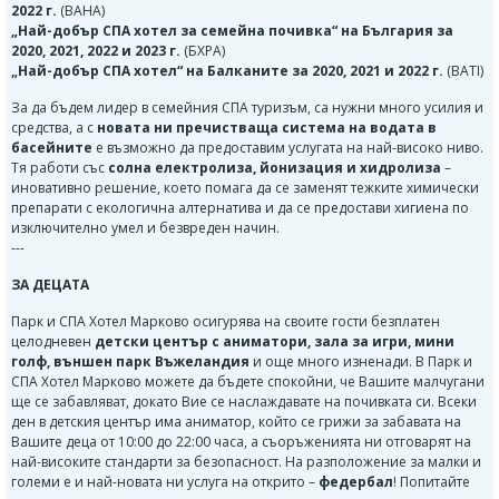
2022 г.
(BAHA)
„Най-добър СПА хотел за семейна почивка“ на България за
2020, 2021, 2022 и 2023 г.
(БХРА)
„Най-добър СПА хотел“ на Балканите за 2020, 2021 и 2022 г.
(BATI)
За да бъдем лидер в семейния СПА туризъм, са нужни много усилия и
средства, а с
новата ни пречистваща система на водата в
басейните
е възможно да предоставим услугата на най-високо ниво.
Тя работи със
солна електролиза, йонизация и хидролиза
–
иновативно решение, което помага да се заменят тежките химически
препарати с екологична алтернатива и да се предостави хигиена по
изключително умел и безвреден начин.
---
ЗА ДЕЦАТА
Парк и СПА Хотел Марково осигурява на своите гости безплатен
целодневен
детски център с аниматори, зала за игри, мини
голф, външен парк Въжеландия
и още много изненади. В Парк и
СПА Хотел Марково можете да бъдете спокойни, че Вашите малчугани
ще се забавляват, докато Вие се наслаждавате на почивката си. Всеки
ден в детския център има аниматор, който се грижи за забавата на
Вашите деца от 10:00 до 22:00 часа, а съоръженията ни отговарят на
най-високите стандарти за безопасност. На разположение за малки и
големи е и най-новата ни услуга на открито –
федербал
! Попитайте