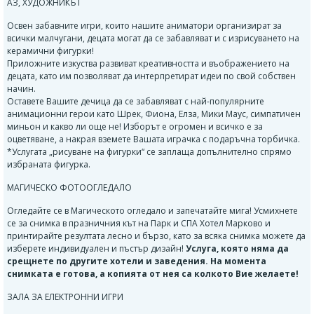
АЗ, ХУДОЖНИКЪТ
Освен забавните игри, които нашите аниматори организират за
всички малчугани, децата могат да се забавляват и с изрисуването на
керамични фигурки!
Приложните изкуства развиват креативността и въображението на
децата, като им позволяват да интерпретират идеи по свой собствен
начин.
Оставете Вашите дечица да се забавляват с най-популярните
анимационни герои като Шрек, Фиона, Елза, Мики Маус, симпатичен
миньон и какво ли още не! Изборът е огромен и всичко е за
оцветяване, а накрая вземете Вашата играчка с подаръчна торбичка.
*Услугата „рисуване на фигурки“ се заплаща допълнително спрямо
избраната фигурка.
МАГИЧЕСКО ФОТООГЛЕДАЛО
Огледайте се в Магическото огледало и запечатайте мига! Усмихнете
се за снимка в празничния кът на Парк и СПА Хотел Марково и
принтирайте резултата лесно и бързо, като за всяка снимка можете да
изберете индивидуален и пъстър дизайн!
Услуга, която няма да
срещнете по другите хотели и заведения. На момента
снимката е готова, а копията от нея са колкото Вие желаете!
ЗАЛА ЗА ЕЛЕКТРОННИ ИГРИ