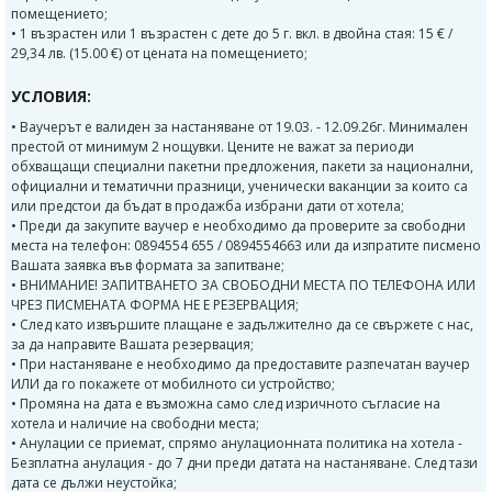
помещението;
• 1 възрастен или 1 възрастен с дете до 5 г. вкл. в двойна стая: 15 € /
29,34 лв. (15.00 €) от цената на помещението;
УСЛОВИЯ:
• Ваучерът е валиден за настаняване от 19.03. - 12.09.26г. Минимален
престой от минимум 2 нощувки. Цените не важат за периоди
обхващащи специални пакетни предложения, пакети за национални,
официални и тематични празници, ученически ваканции за които са
или предстои да бъдат в продажба избрани дати от хотела;
• Преди да закупите ваучер е необходимо да проверите за свободни
места на телефон: 0894554 655 / 0894554663 или да изпратите писмено
Вашата заявка във формата за запитване;
• ВНИМАНИЕ! ЗАПИТВАНЕТО ЗА СВОБОДНИ МЕСТА ПО ТЕЛЕФОНА ИЛИ
ЧРЕЗ ПИСМЕНАТА ФОРМА НЕ Е РЕЗЕРВАЦИЯ;
• След като извършите плащане е задължително да се свържете с нас,
за да направите Вашата резервация;
• При настаняване е необходимо да предоставите разпечатан ваучер
ИЛИ да го покажете от мобилното си устройство;
• Промяна на дата е възможна само след изричното съгласие на
хотела и наличие на свободни места;
• Анулации се приемат, спрямо анулационната политика на хотела -
Безплатна анулация - до 7 дни преди датата на настаняване. След тази
дата се дължи неустойка;