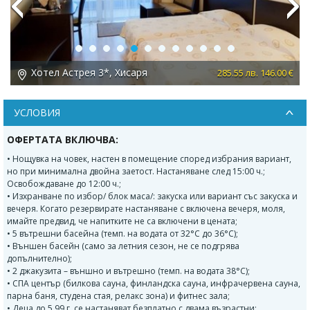
Previous
Next
Хотел Астрея 3*, Хисаря
 €
285.55 лв. 146.00 €
УСЛОВИЯ
ОФЕРТАТА ВКЛЮЧВА:
• Нощувка на човек, настен в помещение според избрания вариант,
но при минимална двойна заетост. Настаняване след 15:00 ч.;
Освобождаване до 12:00 ч.;
• Изхранване по избор/ блок маса/: закуска или вариант със закуска и
вечеря. Когато резервирате настаняване с включена вечеря, моля,
имайте предвид, че напитките не са включени в цената;
• 5 вътрешни басейна (темп. на водата от 32°C до 36°C);
• Външен басейн (само за летния сезон, не се подгрява
допълнително);
• 2 джакузита – външно и вътрешно (темп. на водата 38°C);
• СПА център (билкова сауна, финландска сауна, инфрачервена сауна,
парна баня, студена стая, релакс зона) и фитнес зала;
• Деца до 5.99 г. се настаняват безплатно с двама възрастни;