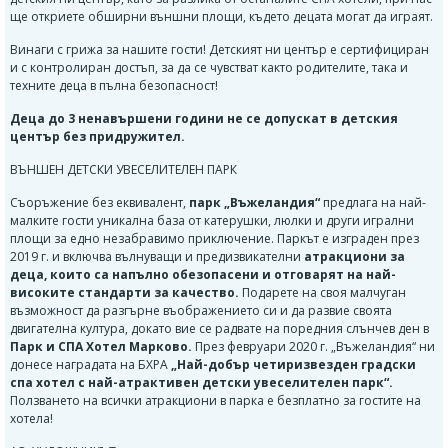
ще откриете обширни външни площи, където децата могат да играят.
Винаги с грижа за нашите гости! Детският ни център е сертифициран
и с контролиран достъп, за да се чувстват както родителите, така и
техните деца в пълна безопасност!
Деца до 3 ненавършени години не се допускат в детския
център без придружител.
ВЪНШЕН ДЕТСКИ УВЕСЕЛИТЕЛЕН ПАРК
Съоръжение без еквивалент,
парк „Въжеландия“
предлага на най-
малките гости уникална база от катерушки, люлки и други игрални
площи за едно незабравимо приключение. Паркът е изграден през
2019 г. и включва вълнуващи и предизвикателни
атракциони за
деца, които са напълно обезопасени и отговарят на най-
високите стандарти за качество.
Подарете на своя малчуган
възможност да разгърне въображението си и да развие своята
двигателна култура, докато вие се радвате на поредния слънчев ден в
Парк и СПА Хотел Марково.
През февруари 2020 г. „Въжеландия“ ни
донесе наградата на БХРА
„Най-добър четиризвезден градски
спа хотел с най-атрактивен детски увеселителен парк“.
Ползването на всички атракциони в парка е безплатно за гостите на
хотела!