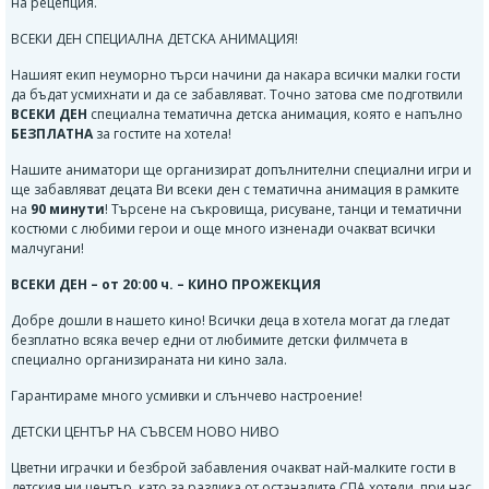
на рецепция.
ВСЕКИ ДЕН СПЕЦИАЛНА ДЕТСКА АНИМАЦИЯ!
Нашият екип неуморно търси начини да накара всички малки гости
да бъдат усмихнати и да се забавляват. Точно затова сме подготвили
ВСЕКИ ДЕН
специална тематична детска анимация, която е напълно
БЕЗПЛАТНА
за гостите на хотела!
Нашите аниматори ще организират допълнителни специални игри и
ще забавляват децата Ви всеки ден с тематична анимация в рамките
на
90 минути
! Търсене на съкровища, рисуване, танци и тематични
костюми с любими герои и още много изненади очакват всички
малчугани!
ВСЕКИ ДЕН – от 20:00 ч. – КИНО ПРОЖЕКЦИЯ
Добре дошли в нашето кино! Всички деца в хотела могат да гледат
безплатно всяка вечер едни от любимите детски филмчета в
специално организираната ни кино зала.
Гарантираме много усмивки и слънчево настроение!
ДЕТСКИ ЦЕНТЪР НА СЪВСЕМ НОВО НИВО
Цветни играчки и безброй забавления очакват най-малките гости в
детския ни център, като за разлика от останалите СПА хотели, при нас