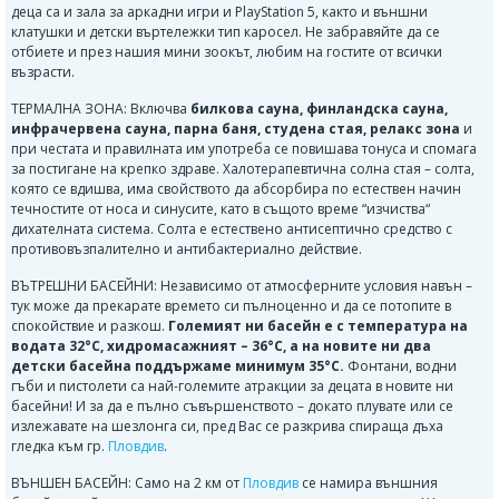
деца са и зала за аркадни игри и PlayStation 5, както и външни
клатушки и детски въртележки тип каросел. Не забравяйте да се
отбиете и през нашия мини зоокът, любим на гостите от всички
възрасти.
ТЕРМАЛНА ЗОНА:
Включва
билкова сауна, финландска сауна,
инфрачервена сауна, парна баня, студена стая, релакс зона
и
при честата и правилната им употреба се повишава тонуса и спомага
за постигане на крепко здраве.
Халотерапевтична солна стая – солта,
която се вдишва, има свойството да абсорбира по естествен начин
течностите от носа и синусите, като в същото време “изчиства“
дихателната система. Солта е естествено антисептично средство с
противовъзпалително и антибактериално действие.
ВЪТРЕШНИ БАСЕЙНИ: Независимо от атмосферните условия навън –
тук може да прекарате времето си пълноценно и да се потопите в
спокойствие и разкош.
Големият ни басейн е с температура на
водата 32°C, хидромасажният – 36°C, а на новите ни два
детски басейна поддържаме минимум 35°C.
Фонтани, водни
гъби и пистолети са най-големите атракции за децата в новите ни
басейни! И за да е пълно съвършенството – докато плувате или се
излежавате на шезлонга си, пред Вас се разкрива спираща дъха
гледка към гр.
Пловдив
.
ВЪНШЕН БАСЕЙН: Само на 2 км от
Пловдив
се намира външния