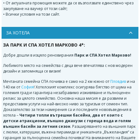
• От актуалната промоция можете да се възползвате единствено чрез
закупуване на ваучер от този сайт;
• Всички условия на този сайт.
ЗА ХОТЕЛА
ЗА ПАРК И СПА ХОТЕЛ МАРКОВО 4*:
Добре дошли в изцяло реновирания
Парк и СПА Хотел Марково!
Любимото място на семейства с деца вече впечатлява с нов модерен
дизайн и запомняща се визия!
Мечтаната семейна СПА почивка е само на 2 км южно от
Пловдив
и на
140 км от
София
! Хотелският комплекс осигурява бягство от шума на
големия град и гарантира незабравимо изживяване и пълноценен
релакс за цялото семейство. Основна наша мисия е да развием и
предоставим услуги на най-високо ниво за туризъм от семеен тип.
Доказателство за тези намерения са и последните нововъведения в
хотела –
Четири топли вътрешни басейна, два от които с
детски атракциони, външно джакузи с гореща вода и голям
външен басейн за летния сезон
. Разширяването на външния парк
с люлки, катерушки, въжена пирамида и уникалната „Въжеландия“ са
гаранция за пълноценна семейна почивка! На вниманието на Вашите