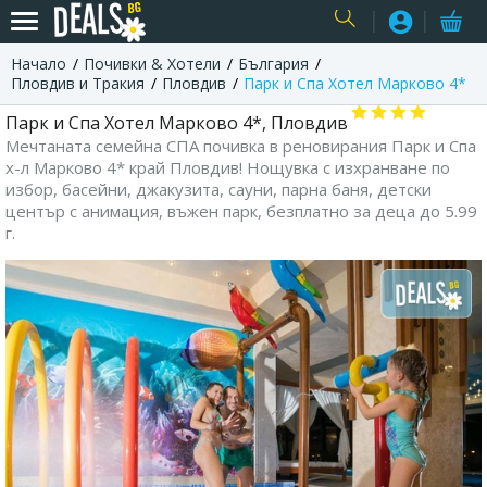
Начало
Почивки & Хотели
България
USER
Пловдив и Тракия
Пловдив
Парк и Спа Хотел Марково 4*
Парк и Спа Хотел Марково 4*, Пловдив
Мечтаната семейна СПА почивка в реновирания Парк и Спа
х-л Марково 4* край Пловдив! Нощувка с изхранване по
избор, басейни, джакузита, сауни, парна баня, детски
център с анимация, въжен парк, безплатно за деца до 5.99
г.