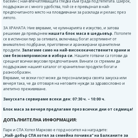
басейн с най-впечатляващата гледка към града под тепетата. Широк,
поддържан и с много удобства, той се е превърнал в най-
предпочитаното място на пловдивчани за разхлада и релакс през
лятото.
ЗА ХРАНАТА: Ние вярваме, че кулинарията е изкуство, и затова
решихме да превърнем
нашата блок маса в шедьовър.
Потопете
се в истински пир за сетивата, включващ богат асортимент от
внимателно подбрани, приготвени и аранжирани хранителни
продукти.
Залагаме само на най-висококачествените храни и
сме безкомпромисни в избора си.
Нашите готвачи са готови да
срещнат всички вкусови предпочитания. Винаги се стремим да
поддържаме нашият каталог от хранителни продукти богат и
разнообразен.
Вярваме, че всеки гост може да персонализира своята закуска или
вечеря така, че да отговаря на неговите нужди за здравословно и
апетитно преживяване.
Закуската сервираме всеки ден: 07:30 ч. – 10:00 ч.
Блок маса за вечеря предлагаме през всички дни от седмица!
ДОПЪЛНИТЕЛНА ИНФОРМАЦИЯ:
Парк и СПА Хотел Марково е горд носител на наградите:
„Най-добър СПА хотел за семейна почивка“ на Балканите за