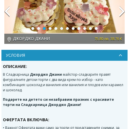
Previous
Next
ДЖОРДЖО ДЖАНИ
75.80 лв. 38.76 €
УСЛОВИЯ
ОПИСАНИЕ:
В Сладкарница
Джорджо Джани
майстор-сладкарите правят
фигуралните детски торти с два вида крем по избор - като
комбинация: шоколад и ванилия или ванилия и плодов или карамел
и шоколад.
Подарете на детето си незабравим празник с красивите
торти на Сладкарница Джорджо Джани!
ОФЕРТАТА ВКЛЮЧВА:
• Важно! Офертата важи само за торти от представените снимки, за