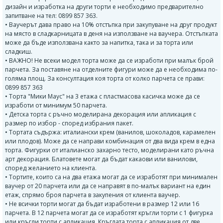
дизайн и изработка на други торти е необходимо предварително
запитване на тел: 0899 857 363.
• Ваучерът дава право на 10% отстъпка при закупуване на друг продукт
на място в сладкарницата в деня на използване на ваучера. Отстъпката
може да бъде използвана както за напитка, така и за торта или
сладкиш.
• ВАЖНО! Не всеки модел торта може да се изработи при малък брой
парчета. За поставяне на отделните фигури може да е необходима по-
голяма площ. За консултация коя торта от колко парчета се прави:
0899 857 363
• Торта "Мики Маус" на 3 етажа с пластмасова касичка може да се
изработи от минимум 50 парчета.
• Детска торта с ръчно моделирана декорация или апликация с
размер по избор - според избрания пакет.
• Тортата съдържа: италиански крем (ванилов, шоколадов, карамелен
или плодов). Може да се направи комбинация от два вида крем в една
торта. Фигурки от италианско захарно тесто, моделирани като ръчна
арт декорация. Блатовете могат да бъдат какаови или ванилови,
според желанието на клиента.
• Тортите, които са на два етажа могат да се изработят при минимален
ваучер от 20 парчета или да се направят в по-малък вариант на един
етаж, спрямо броя парчета в закупения от клиента ваучер.
• Не всички торти могат да бъдат изработени в размер 12 или 16
парчета. В 12 парчета могат да се изработят кръгли торти с 1 фигурка
или кръгли торти с апликация. Кръглата торта с апликация от две