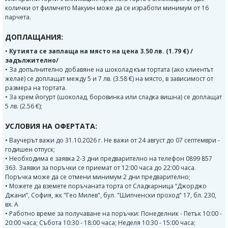
колички от филмчето Макуин може да се изработи минимум от 16
парчета.
ДОПЛАЩАНИЯ:
•
Кутията се заплаща на място на цена 3.50 лв. (1.79 €) /
задължително/
• За допълнително добавяне на шоколад към тортата (ако клиентът
желае) се доплащат между 5 и 7 лв. (3.58 €) на място, в зависимост от
размера на тортата.
• За крем йогурт (шоколад, боровинка или сладка вишна) се доплащат
5 лв. (2.56 €);
УСЛОВИЯ НА ОФЕРТАТА:
• Ваучерът важи до 31.10.2026 г. Не важи от 24 август до 07 септември -
годишен отпуск;
• Необходима е заявка 2-3 дни предварително на телефон 0899 857
363. Заявки за поръчки се приемат от 12:00 часа до 22:00 часа.
Поръчка може да се отмени минимум 2 дни предварително;
• Можете да вземете поръчаната торта от Сладкарница “Джорджо
Джани”, София, жк "Гео Милев", бул. "Шипченски проход" 17, бл. 230,
вх. А
• Работно време за получаване на поръчки: Понеделник - Петък 10:00 -
20:00 часа; Събота 10:30 - 18:00 часа; Неделя 10:30 - 15:00 часа;