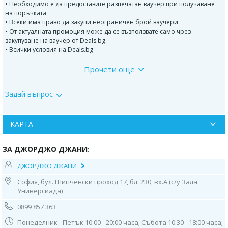
• Необходимо е да предоставите разпечатан ваучер при получаване
на поръчката
• Всеки има право да закупи неограничен брой ваучери
• От актуалната промоция може да се възползвате само чрез
закупуване на ваучер от Deals.bg.
• Всички условия на Deals.bg
Прочети още
Тортата съдържа: италиански крем (ванилов, шоколадов, карамелен
или плодов) + фигурки от италианско захарно тесто, моделирани като
ръчна арт декорация
Задай въпрос
В рецептите на Джорджо Джани няма есенции, набухватели и
консерванти. Използват се само естествени продукти.
КАРТА
За детските торти се издава сертификат.
Детските торти могат да бъдат с пълнеж с:
ЗА ДЖОРДЖО ДЖАНИ:
Шоколадов крем
ДЖОРДЖО ДЖАНИ
Ванилов крем
София, бул. Шипченски проход 17, бл. 230, вх.А (с/у Зала
Карамелен крем
Универсиада)
По избор може 2 вида крем
0899 857 363
Джорджо Джани
е сладкарница с дългогодишни традиции в
италианското сладкарство, представено в София. Изградена е с много
Понеделник - Петък 10:00 - 20:00 часа; Събота 10:30 - 18:00 часа;