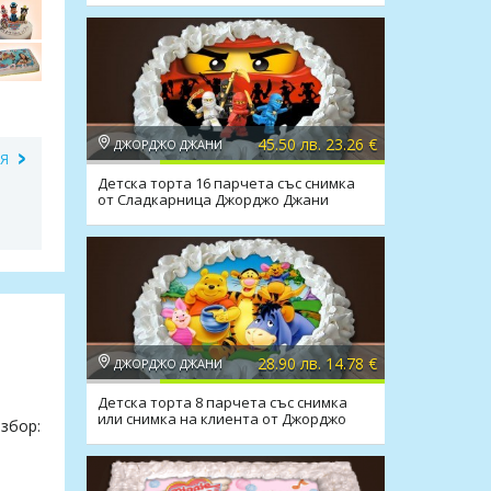
45.50 лв. 23.26 €
ДЖОРДЖО ДЖАНИ
ИЯ
Детска торта 16 парчета със снимка
от Сладкарница Джорджо Джани
28.90 лв. 14.78 €
ДЖОРДЖО ДЖАНИ
Детска торта 8 парчета със снимка
или снимка на клиента от Джорджо
збор:
Джани