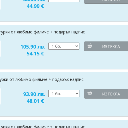
44.99 €
игурки от любимо филмче + подарък надпис
105.90 лв.
ИЗТЕКЛА
54.15 €
игурки от любимо филмче + подарък надпис
93.90 лв.
ИЗТЕКЛА
48.01 €
игурки от любимо филмче + подарък надпис