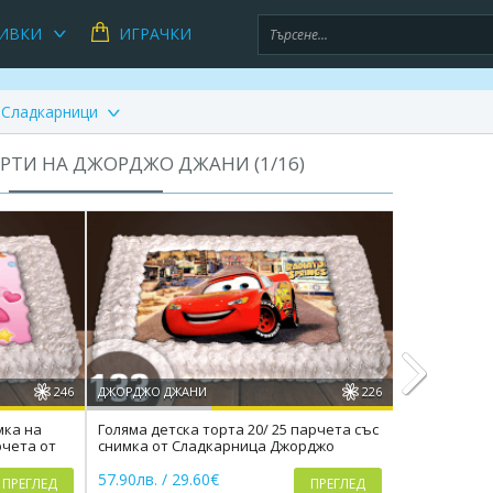
ИВКИ
ИГРАЧКИ
Сладкарници
РТИ НА ДЖОРДЖО ДЖАНИ (
1
/
16
)
246
ДЖОРДЖО ДЖАНИ
226
ДЖОРДЖО ДЖ
мка на
Голяма детска торта 20/ 25 парчета със
Торта за фе
арчета от
снимка от Сладкарница Джорджо
спортове о
Next
Джани
Джани
57.90лв. / 29.60€
57.90лв. / 2
ПРЕГЛЕД
ПРЕГЛЕД