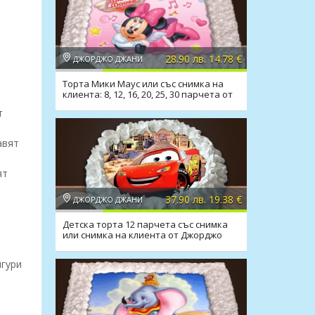
28.90 лв. 14.78 €
ДЖОРДЖО ДЖАНИ
Торта Мики Маус или със снимка на
клиента: 8, 12, 16, 20, 25, 30 парчета от
Джорджо Джани
т
авят
ят
37.90 лв. 19.38 €
ДЖОРДЖО ДЖАНИ
Детска торта 12 парчета със снимка
или снимка на клиента от Джорджо
Джани
игури