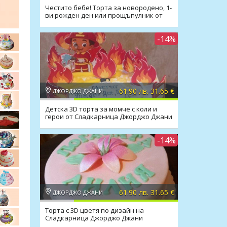
Честито бебе! Торта за новородено, 1-
ви рожден ден или прощъпулник от
Джорджо Джани
-14%
61.90 лв. 31.65 €
ДЖОРДЖО ДЖАНИ
Детска 3D торта за момче с коли и
герои от Сладкарница Джорджо Джани
-14%
61.90 лв. 31.65 €
ДЖОРДЖО ДЖАНИ
Торта с 3D цветя по дизайн на
Сладкарница Джорджо Джани