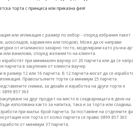
етска торта с принцеса или приказна фея!
ция или апликация с размер по избор - според избрания пакет
в, шоколадов, карамелен или плодов). Може да се направи
Фигурки от италианско захарно тесто, моделирани като ръчна ар
и или ванилови, според желанието на клиента.
е изработят при минимален ваучер от 20 парчета или да се напр
оя парчета в закупения от клиента ваучер
 в размер 12 или 16 парчета. В 12 парчета могат да се изработ
с апликация. Правоъгълните торти са минимум 25 парчета
дставените снимки, за дизайн и изработка на други торти е
 0899 857 363
акупуване на друг продукт на място в сладкарницата в деня на
ъде използвана както за напитка, така и за торта или сладкиш.
зработи при малък брой парчета. За поставяне на отделните ф
нсултация коя торта от колко парчета се прави: 0899 857 363
изработи от минимум 37 парчета.