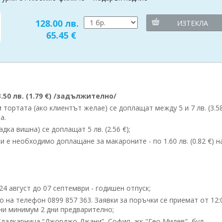
128.00 лв.
ИЗТЕКЛА
65.45 €
50 лв. (1.79 €) /задължително/
ортата (ако клиентът желае) се доплащат между 5 и 7 лв. (3.58
а.
ка вишна) се доплащат 5 лв. (2.56 €);
 е необходимо доплащане за макароните - по 1.60 лв. (0.82 €) н
24 август до 07 септември - годишен отпуск;
 на телефон 0899 857 363. Заявки за поръчки се приемат от 12:
ени минимум 2 дни предварително;
ладкарница “Джорджо Джани”, София, жк "Гео Милев", бул.