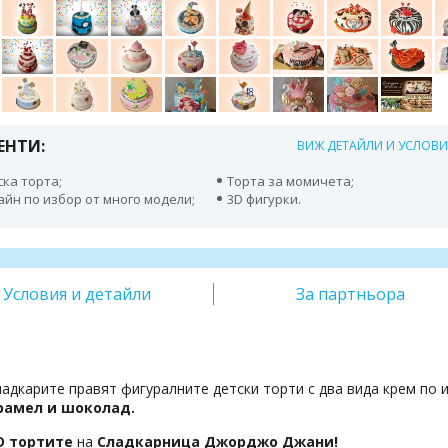
ЕНТИ:
ВИЖ ДЕТАЙЛИ И УСЛОВ
ска торта;
Торта за момичета;
айн по избор от много модели;
3D фигурки.
Условия и детайли
За партньора
адкарите правят фигуралните детски торти с два вида крем по и
рамел и шоколад.
D тортите
на
Сладкарница Джорджо Джани!