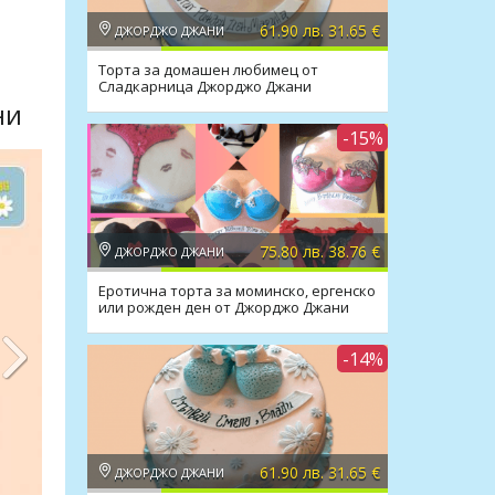
61.90 лв. 31.65 €
ДЖОРДЖО ДЖАНИ
Торта за домашен любимец от
Сладкарница Джорджо Джани
ни
-15%
75.80 лв. 38.76 €
ДЖОРДЖО ДЖАНИ
Еротична торта за моминско, ергенско
или рожден ден от Джорджо Джани
-14%
61.90 лв. 31.65 €
ДЖОРДЖО ДЖАНИ