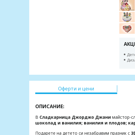
АКЦ
Дет
Диз
Оферти и цени
ОПИСАНИЕ:
В
Сладкарница Джорджо Джани
майстор-сл
шоколад и ванилия; ванилия и плодов; ка
Подарете на детето си незабравим празник с
3