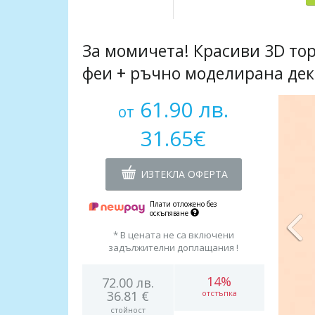
За момичета! Красиви 3D то
феи + ръчно моделирана де
61.90 лв.
от
31.65€
ИЗТЕКЛА ОФЕРТА
Плати отложено без
оскъпяване
* В цената не са включени
задължителни доплащания !
14%
72.00 лв.
36.81 €
отстъпка
стойност