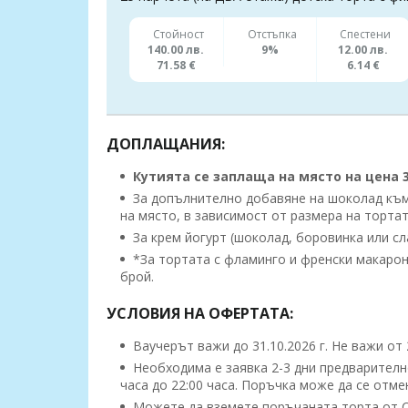
Стойност
Отстъпка
Спестени
140.00 лв.
9%
12.00 лв.
71.58 €
6.14 €
ДОПЛАЩАНИЯ:
Кутията се заплаща на място на цена 3.
За допълнително добавяне на шоколад към т
на място, в зависимост от размера на тортат
За крем йогурт (шоколад, боровинка или слад
*За тортата с фламинго и френски макарони
брой.
УСЛОВИЯ НА ОФЕРТАТА:
Ваучерът важи до 31.10.2026 г. Не важи от 
Необходима е заявка 2-3 дни предварително
часа до 22:00 часа. Поръчка може да се отм
Можете да вземете поръчаната торта от С