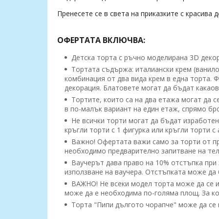
Пренесете се в света на приказките с красива д
ОФЕРТАТА ВКЛЮЧВА:
Детска торта с ръчно моделирана 3D декора
Тортата съдържа: италиански крем (ванило
комбинация от два вида крем в една торта. 
декорация. Блатовете могат да бъдат какаов
Тортите, които са на два етажа могат да с
в по-малък вариант на един етаж, спрямо бр
Не всички торти могат да бъдат изработени
кръгли торти с 1 фигурка или кръгли торти 
Важно! Офертата важи само за торти от пре
необходимо предварително запитване на тел:
Ваучерът дава право на 10% отстъпка при з
използване на ваучера. Отстъпката може да б
ВАЖНО! Не всеки модел торта може да се и
може да е необходима по-голяма площ. За ко
Торта "Пипи дългото чорапче" може да се 