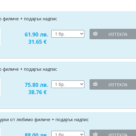
о филмче + подарък надпис
61.90 лв.
ИЗТЕКЛА
31.65 €
о филмче + подарък надпис
75.80 лв.
ИЗТЕКЛА
38.76 €
игурки от любимо филмче + подарък надпис
88.00 лв.
ИЗТЕКЛА