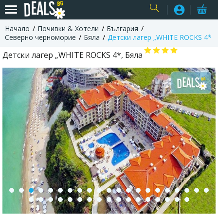
Начало
Почивки & Хотели
България
USER
Северно черноморие
Бяла
Детски лагер „WHITE ROCKS 4*
Детски лагер „WHITE ROCKS 4*, Бяла