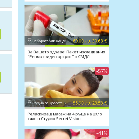
60.00 лв. 30.68 €
Лаборатории Кандиларов
За Вашето здраве! Пакет изследвания
"Ревматоиден артрит" в СМДЛ
Кандиларов
-57%
55.90 лв. 28.58 €
Студио за красота Secret Vision
Реласкиращ масаж на 4 ръце на цяло
тяло в Студио Secret Vision
-41%