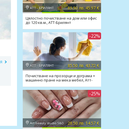
89.90 лв. 45.97 €
АТТ - БРИЛЯНТ
Цялостно почистване на дом или офис
до 120 кв.м., АТТ-Брилянт
-22%
ИЯ
85.50 лв. 43.72 €
АТТ - БРИЛЯНТ
Почистване на прозорци и дограма +
машинно пране на мека мебел, Атт-
Брилянт
-25%
28.50 лв. 14.57 €
Art beauty studio S&D