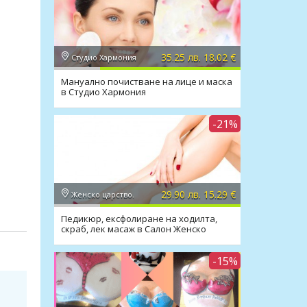
35.25 лв. 18.02 €
Студио Хармония
Мануално почистване на лице и маска
в Студио Хармония
-21%
29.90 лв. 15.29 €
Женско царство.
Педикюр, ексфолиране на ходилта,
скраб, лек масаж в Салон Женско
рок
Царство
-15%