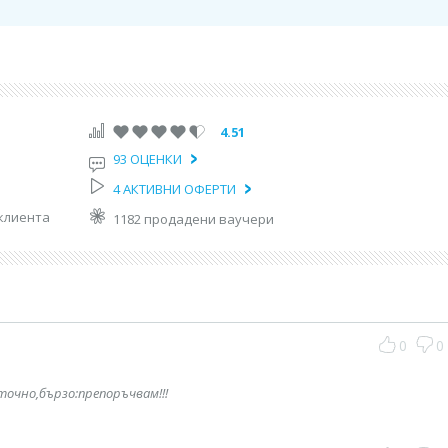
4.51
93 ОЦЕНКИ
4 АКТИВНИ ОФЕРТИ
клиента
1182 продадени ваучери
0
0
точно,бързо:препоръчвам!!!