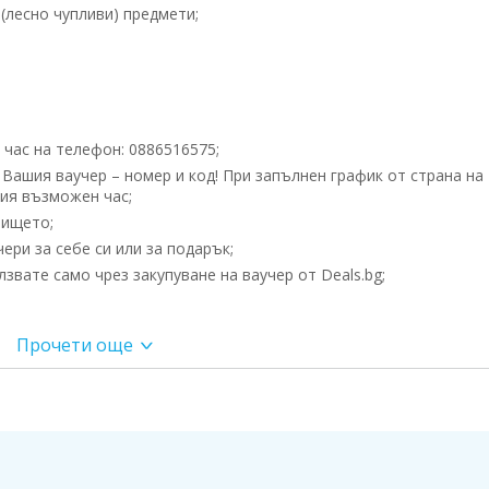
(лесно чупливи) предмети;
час на телефон: 0886516575;
Вашия ваучер – номер и код! При запълнен график от страна на
кия възможен час;
лището;
ри за себе си или за подарък;
вате само чрез закупуване на ваучер от Deals.bg;
Прочети още
я само чрез закупуване на ваучер от Deals.bg. Неизползван в с
не се възстановява!