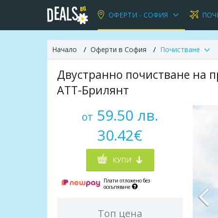
ОФЕРТИ - СОФИЯ
ПОЧ
Начало
Оферти в София
Почистване
Двустранно почистване на пр
АТТ-Брилянт
59.50 лв.
от
30.42€
КУПИ
Плати отложено без
оскъпяване
Топ цена