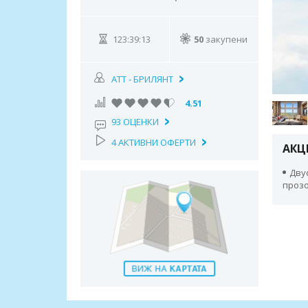
123:39:12
50
закупени
АТТ - БРИЛЯНТ
4.51
93 ОЦЕНКИ
4 АКТИВНИ ОФЕРТИ
АКЦ
Дву
прозо