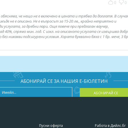
0
0
 обяснява, че нещо не е включено в цената и трябва да доплатя. В случа
къде не е описано. Не е въпросът за 15-20 лв., крайно неприятно и
ди услугата, за дребни пари. Още повече при предлаган ваучер,
 40%, спрямо мин. год. С изкл. на описаното услугата се извършва добр
з никакви подсигурени условия. Хората буквално бяха с 1 бр. мече, 3 бр
АБОНИРАЙ СЕ ЗА НАШИЯ Е-БЮЛЕТИН
АБОНИРАЙ СЕ
Пусни оферта
Работа в Дийлс.бг