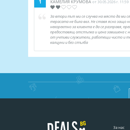
1
КАМЕЛИЯ КРУМОВА
от 30.05.2026 г. 11:59
За втори път ми се случва на място да ми се
терасата не била вкл. Не ставя ясно защо ни
некоректно за клиента е да се разправя, пре
предоставящ отстъпка и цена завишена с над
от учтиви служители, работещи чисто и то бе
калцуни и без стълба
За нас