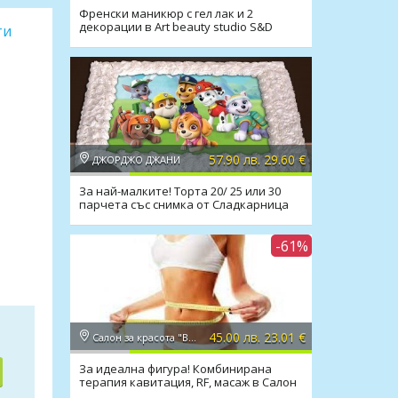
Френски маникюр с гел лак и 2
декорации в Art beauty studio S&D
ти
57.90 лв. 29.60 €
ДЖОРДЖО ДЖАНИ
За най-малките! Торта 20/ 25 или 30
парчета със снимка от Сладкарница
Джорджо Джани
-61%
45.00 лв. 23.01 €
Салон за красота "Вили"
За идеална фигура! Комбинирана
терапия кавитация, RF, масаж в Салон
Вили