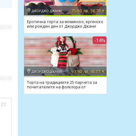
75.80 лв. 38.76 €
ДЖОРДЖО ДЖАНИ
Еротична торта за моминско, ергенско
или рожден ден от Джорджо Джани
-14%
93.90 лв. 48.01 €
ДЖОРДЖО ДЖАНИ
Торта на традициите 25 парчета за
почитателите на фолклора от
Джорджо Джани