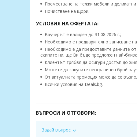
Преместване на тежки мебели и деликатни 
Почистване на щори.
УСЛОВИЯ НА ОФЕРТАТА:
Ваучерът е валиден до 31.08.2026 г.;
Необходимо е предварително записване на 
Необходимо е да предоставите данните от 
екипите ни, ще Ви бъде предложен най-близ
Клиентът трябвя да осигури достъп до жи
Можете да закупите неограничен брой вауче
От актуалната промоция може да се възполз
Всички условия на Deals.bg.
ВАЖНО!
Може да се възползвате от актуалната промоци
ваучер се счита за невалиден и сумата по него 
ВЪПРОСИ И ОТГОВОРИ:
Задай въпрос