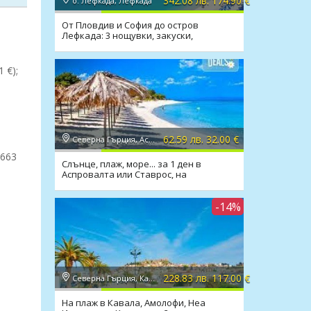
342.08 лв. 174.90 €
о. Лефкада, Лефкада
От Пловдив и София до остров
Лефкада: 3 нощувки, закуски,
транспорт
 €);
62.59 лв. 32.00 €
Северна Гърция, Аспровалта
4663
Слънце, плаж, море... за 1 ден в
Аспровалта или Ставрос, на
плажовете със син флаг
-14%
228.83 лв. 117.00 €
Северна Гърция, Кавала
На плаж в Кавала, Амолофи, Неа