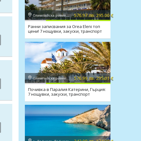
576.97 лв. 295.00 €
Олимпийска ривиера, Паралия Катерини
Ранни записвания за Orea Eleni топ
цени! 7 нощувки, закуски, транспорт
576.99 лв. 295.01 €
Олимпийска ривиера, Паралия Катерини
Почивка в Паралия Катерини, Гърция:
7 нощувки, закуски, транспорт