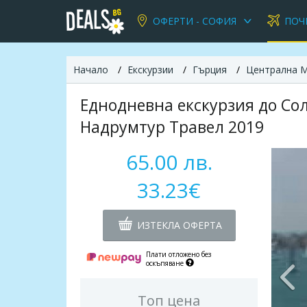
ОФЕРТИ - СОФИЯ
ПОЧ
Начало
Екскурзии
Гърция
Централна 
Еднодневна екскурзия до Сол
Надрумтур Травел 2019
65.00 лв.
33.23€
ИЗТЕКЛА ОФЕРТА
Плати отложено без
оскъпяване
Топ цена