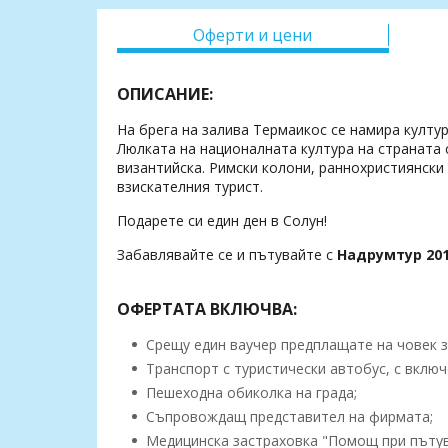
Оферти и цени
ОПИСАНИЕ:
На брега на залива Термаикос се намира култур
Люлката на националната култура на страната с
византийска. Римски колони, раннохристиянски 
взискателния турист.
Подарете си един ден в Солун!
Забавлявайте се и пътувайте с
Надрумтур 201
ОФЕРТАТА ВКЛЮЧВА:
Срещу един ваучер предплащате на човек з
Транспорт с туристически автобус, с включ
Пешеходна обиколка на града;
Съпровождащ представител на фирмата;
Медицинска застраховка "Помощ при пътуван