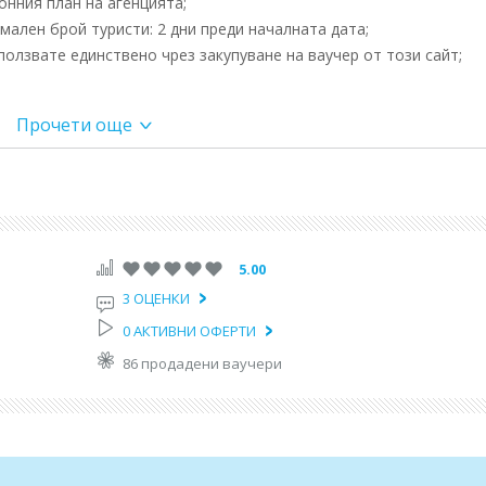
нния план на агенцията;
ален брой туристи: 2 дни преди началната дата;
олзвате единствено чрез закупуване на ваучер от този сайт;
Прочети още
ика.
колка на града – Бялата кула, паметника Александър Македонск
ария град, от където се открива невероятна панорамна гледка за
р" – покровител на града, най-голямата православна църква в
5.00
3 ОЦЕНКИ
зходка и кафе по крайбрежния булевард "Никис" и шопинг по
0 АКТИВНИ ОФЕРТИ
86 продадени ваучери
мени цената при: промяна на транспортни разходи /гориво/, лет
5% на валутния курс в периода между датата на сключване на
не на цените от страна на партньорите ни, както и в други