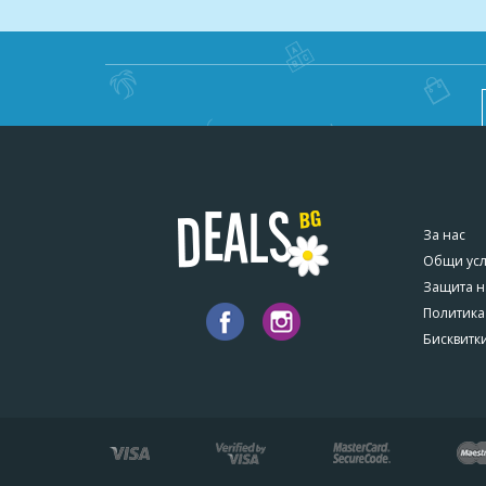
Минимален брой туристи за осъществяване на е
осведомени в срок от 7 дни до датата на отпът
транспорт.
Записването за екскурзията става след сключв
фотокопие на първа страница на международни
Туроператорът си запазва правото да прави п
За нас
Анулации
Общи ус
При пътуване в чужбина:
Защита н
Политика
а) след изтичане на срока по Чл. 17, ал.(2) и д
Бисквитк
промяна относно резервация след първоначалн
б) до 30 календарни дни преди пътуването – са
в) от 29 до 21 дни преди датата на пътуването 
г) от 20 до 10 дни преди датата на пътуването
д) по-малко от 10 дни преди датата на пътува
При пътуване в страната: