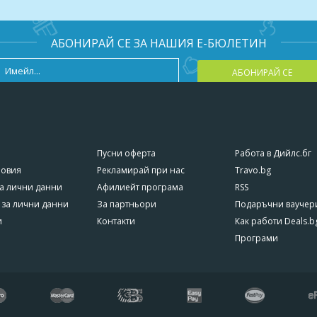
кскурзията е 40. Ако не е събран минимум туристите ще бъдат
уване. Това се отнася само за програми с включен автобусен
АБОНИРАЙ СЕ ЗА НАШИЯ Е-БЮЛЕТИН
АБОНИРАЙ СЕ
ане на договор и заплащане на 30% депозит, представяне на
я паспорт или личната карта.
ромени по програмата поради независещи от него причини.
Пусни оферта
Работа в Дийлс.бг
ловия
Рекламирай при нас
Travo.bg
а лични данни
Афилиейт програма
RSS
 за лични данни
За партньори
Подаръчни ваучер
о 60 дни преди датата на пътуването-такса резервация-40 лв. За в
и
Контакти
Как работи Deals.b
ото записване се удържа такса в размер на 30лв
Програми
мо такса резервация (депозит).
– внесения депозит.
 – 70 % от общата стойност на пътуването.
нето – 100 % от общата стойност на пътуването