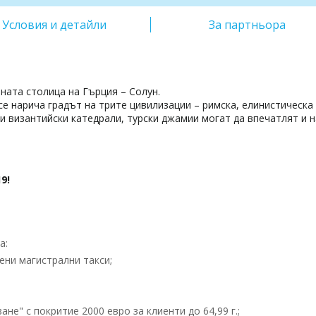
Условия и детайли
За партньора
ната столица на Гърция – Солун.
е нарича градът на трите цивилизации – римска, елинистическа
и византийски катедрали, турски джамии могат да впечатлят и н
9!
а:
ени магистрални такси;
е" с покритие 2000 евро за клиенти до 64,99 г.;