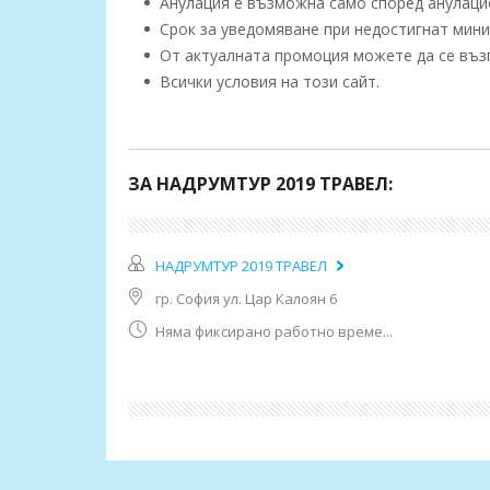
Анулация е възможна само според анулацио
Срок за уведомяване при недостигнат миним
От актуалната промоция можете да се възп
Всички условия на този сайт.
ПРОГРАМА
Тръгване в 06:00 ч. от София от Автогара Серд
ЗА НАДРУМТУР 2019 ТРАВЕЛ:
Преди обяд пристигане в Солун. Пешеходна оби
Ротондата "Св. Георги", арката на Галерий, ст
снимки и посещение на църквата "Свети Димитъ
НАДРУМТУР 2019 ТРАВЕЛ
Солун.
гр. София ул. Цар Калоян 6
Свободно време – възможност за пешеходна ра
търговската улица "Цимиски".
Няма фиксирано работно време...
Късно вечерта пристигане в София.
Допълнителни условия:
Забележка: Фирмата си запазва правото да про
пристанищни и др. такси; промяна с повече от 
договора и отпътуването; непредвидено покачва
обективно наложителни случаи.