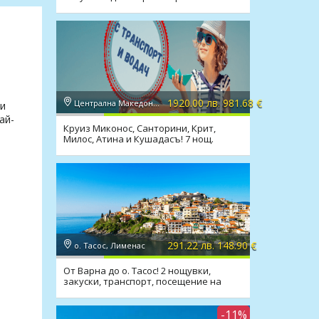
1920.00 лв. 981.68 €
Централна Македония, Солун
 и
ай-
Круиз Миконос, Санторини, Крит,
Милос, Атина и Кушадасъ! 7 нощ.
INCLUSIVE
291.22 лв. 148.90 €
о. Тасос, Лименас
От Варна до о. Тасос! 2 нощувки,
закуски, транспорт, посещение на
Кавала
-11%