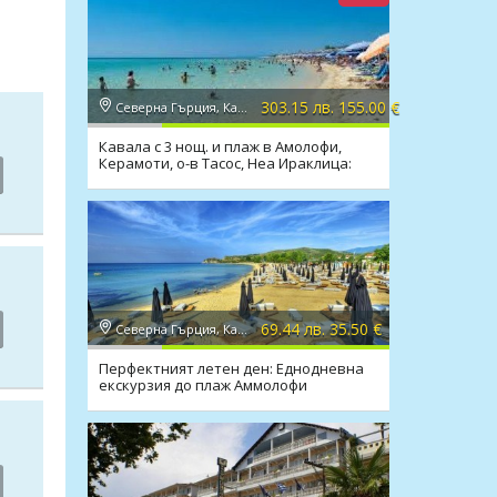
303.15 лв. 155.00 €
Северна Гърция, Кавала
Кавала с 3 нощ. и плаж в Амолофи,
Керамоти, о-в Тасос, Неа Ираклица:
закуски, транспорт
69.44 лв. 35.50 €
Северна Гърция, Кавала
Перфектният летен ден: Еднодневна
екскурзия до плаж Аммолофи