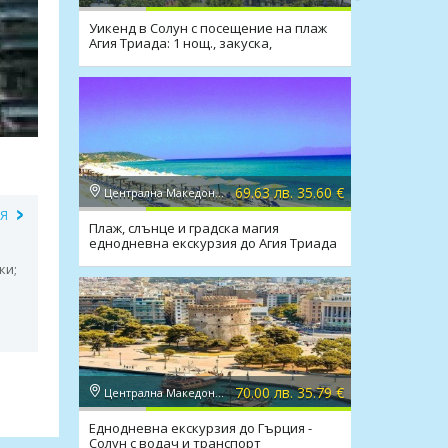
Уикенд в Солун с посещение на плаж
Агия Триада: 1 нощ., закуска,
транспорт
69.63 лв. 35.60 €
Централна Македония, Солун
ИЯ
Плаж, слънце и градска магия
еднодневна екскурзия до Агия Триада
и Солун
ки;
70.00 лв. 35.79 €
Централна Македония, Солун
Еднодневна екскурзия до Гърция -
Солун с водач и транспорт