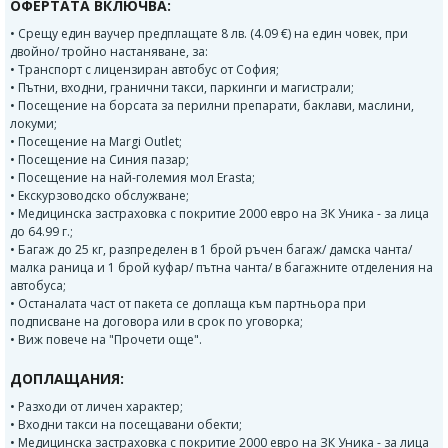
ОФЕРТАТА ВКЛЮЧВА:
• Срещу един ваучер предплащате 8 лв. (4.09 €) на един човек, при
двойно/ тройно настаняване, за:
• Транспорт с лицензиран автобус от София;
• Пътни, входни, гранични такси, паркинги и магистрали;
• Посещение на борсата за перилни препарати, баклави, маслини,
локуми;
• Посещение на Margi Outlet;
• Посещение на Синия пазар;
• Посещение на най-големия мол Erasta;
• Екскурзоводско обслужване;
• Медицинска застраховка с покритие 2000 евро на ЗК Уника - за лица
до 64.99 г.;
• Багаж до 25 кг, разпределен в 1 брой ръчен багаж/ дамска чанта/
малка раница и 1 брой куфар/ пътна чанта/ в багажните отделения на
автобуса;
• Останалата част от пакета се доплаща към партньора при
подписване на договора или в срок по уговорка;
• Виж повече на "Прочети още".
ДОПЛАЩАНИЯ:
• Разходи от личен характер;
• Входни такси на посещавани обекти;
• Медицинска застраховка с покритие 2000 евро на ЗК Уника - за лица