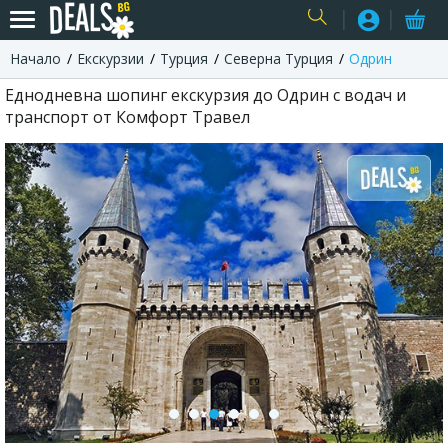
Начало
Екскурзии
Турция
Северна Турция
Одрин
USER
Еднодневна шопинг екскурзия до Одрин с водач и
транспорт от Комфорт Травел