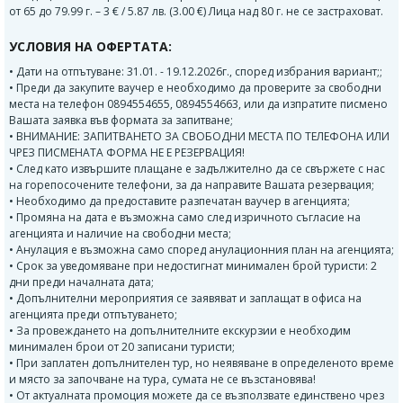
от 65 до 79.99 г. – 3 € / 5.87 лв. (3.00 €) Лица над 80 г. не се застраховат.
УСЛОВИЯ НА ОФЕРТАТА:
• Дати на отпътуване: 31.01. - 19.12.2026г., според избрания вариант;;
• Преди да закупите ваучер е необходимо да проверите за свободни
места на телефон 0894554655, 0894554663, или да изпратите писмено
Вашата заявка във формата за запитване;
• ВНИМАНИЕ: ЗАПИТВАНЕТО ЗА СВОБОДНИ МЕСТА ПО ТЕЛЕФОНА ИЛИ
ЧРЕЗ ПИСМЕНАТА ФОРМА НЕ Е РЕЗЕРВАЦИЯ!
• След като извършите плащане е задължително да се свържете с нас
на горепосочените телефони, за да направите Вашата резервация;
• Необходимо да предоставите разпечатан ваучер в агенцията;
• Промяна на дата е възможна само след изричното съгласие на
агенцията и наличие на свободни места;
• Анулация е възможна само според анулационния план на агенцията;
• Срок за уведомяване при недостигнат минимален брой туристи: 2
дни преди началната дата;
• Допълнителни мероприятия се заявяват и заплащат в офиса на
агенцията преди отпътуването;
• За провеждането на допълнителните екскурзии е необходим
минимален брои от 20 записани туристи;
• При заплатен допълнителен тур, но неявяване в определеното време
и място за започване на тура, сумата не се възстановява!
• От актуалната промоция можете да се възползвате единствено чрез