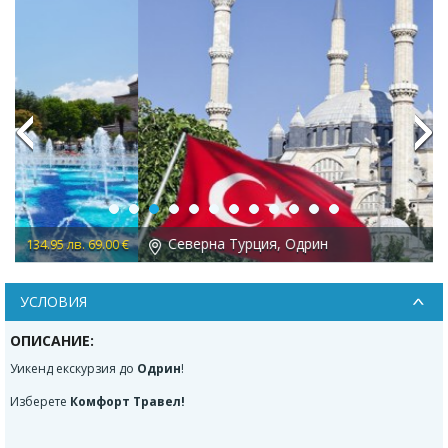
Previous
Next
Северна Турция, Одрин
 €
127.13 лв. 65.00 €
УСЛОВИЯ
ОПИСАНИЕ:
Уикенд екскурзия до
Одрин
!
Изберете
Комфорт Травел!